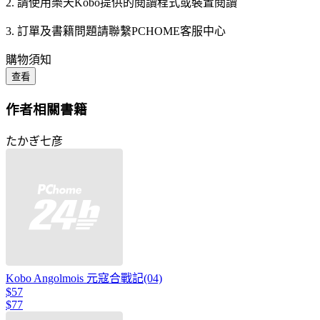
2. 請使用樂天Kobo提供的閱讀程式或裝置閱讀
3. 訂單及書籍問題請聯繫PCHOME客服中心
購物須知
查看
作者相關書籍
たかぎ七彦
Kobo Angolmois 元寇合戰記(04)
$57
$77