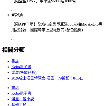
【限全盈+PAY】單筆滿$5000送100P幣
登記抽
【限APP下單】全站指定品單筆滿888元抽Mio gogoro專
用記錄器、國際牌掌上型電鬍刀 (顏色隨機)
相關分類
書店
Kobo電子書
書展(售價已折)
2026線上漫畫博覽會-漫畫｜79折起｜8/15止
書店
Kobo電子書
漫畫．輕小說
其他主題