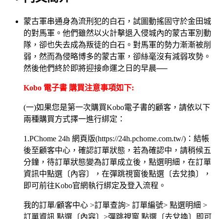
蒙古軍串通身為流刑犯的白石，試圖動搖固守於金田城
的對馬軍。他們雖然以火計擊退入侵城內的蒙古軍別動
隊，卻也失去成為叛徒的白石。對馬軍的勢力漸漸被削
弱，然而為侵略博多的蒙古軍，卻絲毫沒有減弱攻勢。
然後他們終於即將迎接命運之日的早晨──
Kobo 電子書 購買注意事項如下:
(一)如果您是第一次購買Kobo電子書的顧客，請依以下
兩種購買方式擇一進行綁定：
1.PChome 24h 網頁版(https://24h.pchome.com.tw/)：結帳
後至顧客中心，確認訂單狀態，若為確認中，請稍候五
分鐘，待訂單狀態變為訂單成立後，點選明細，在訂單
資訊中點選〔內容〕，在彈跳視窗後點選〔去兌換〕，
即可前往Kobo官網執行綁定及登入流程。
我的訂單/顧客中心 >訂單查詢> 訂單編號> 點選明細 >
訂單資訊 點選〔內容〕>彈跳視窗 點選〔去兌換〕即可