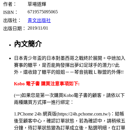
作者：
草場道輝
6719575095065
ISBN：
出版社：
青文出版社
2019/11/01
出版日期：
內文簡介
日本青少年盃的日本對墨西哥之戰終於展開。中途加入
賽事的轍平，是否能夠發揮出夢幻足球手的潛力!?此
外，還收錄了轍平的姐姐－－琴音挑戰Ｌ聯盟的外傳!!
Kobo 電子書 購買注意事項如下:
(一)如果您是第一次購買Kobo電子書的顧客，請依以下
兩種購買方式擇一進行綁定：
1.PChome 24h 網頁版(https://24h.pchome.com.tw/)：結帳
後至顧客中心，確認訂單狀態，若為確認中，請稍候五
分鐘，待訂單狀態變為訂單成立後，點選明細，在訂單