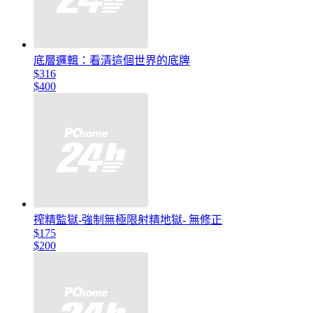
底層邏輯：看清這個世界的底牌
$316
$400
搾精監獄-強制無極限射精地獄- 無修正
$175
$200