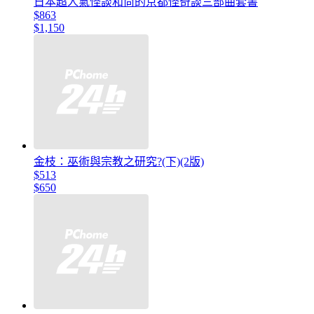
日本超人氣怪談和尚的京都怪奇談三部曲套書
$863
$1,150
金枝：巫術與宗教之研究?(下)(2版)
$513
$650