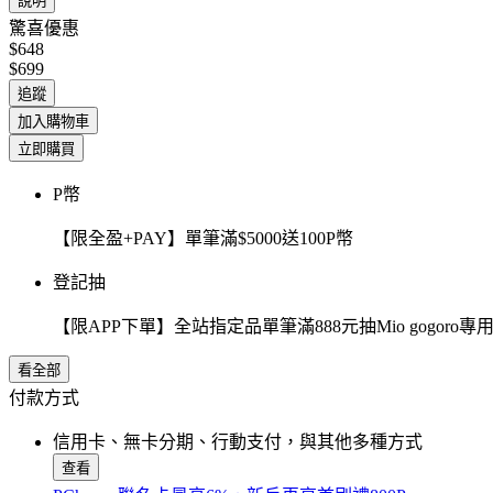
說明
驚喜優惠
$648
$699
追蹤
加入購物車
立即購買
P幣
【限全盈+PAY】單筆滿$5000送100P幣
登記抽
【限APP下單】全站指定品單筆滿888元抽Mio gogor
看全部
付款方式
信用卡、無卡分期、行動支付，與其他多種方式
查看