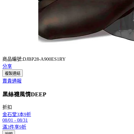
商品編號:DJBP28-A900ES1RY
分享
複製連結
賣貴通報
黑絲襪風情DEEP
折扣
金石堂3本9折
08/01
-
08/31
滿3件享9折