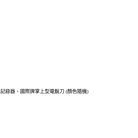
o專用記錄器、國際牌掌上型電鬍刀 (顏色隨機)