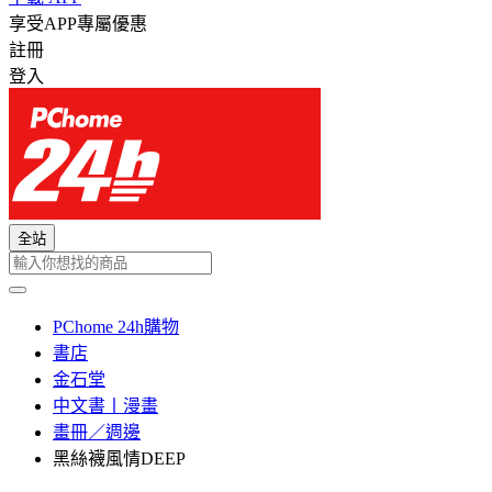
享受APP專屬優惠
註冊
登入
全站
PChome 24h購物
書店
金石堂
中文書丨漫畫
畫冊／週邊
黑絲襪風情DEEP