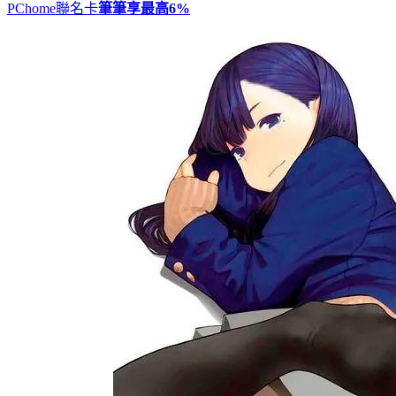
PChome聯名卡
筆筆享最高
6%