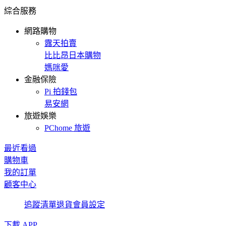
綜合服務
網路購物
露天拍賣
比比昂日本購物
媽咪愛
金融保險
Pi 拍錢包
易安網
旅遊娛樂
PChome 旅遊
最近看過
購物車
我的訂單
顧客中心
追蹤清單
退貨
會員設定
下載 APP