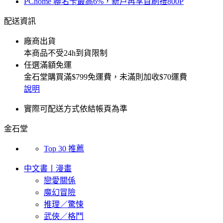
PChome 聯名卡最高6%，新戶再享首刷禮800P
配送資訊
廠商出貨
本商品不受24h到貨限制
任選滿額免運
金石堂
購買滿
$799
免運費，未滿則加收
$70
運費
說明
實際可配送方式依結帳頁為準
金石堂
Top 30 推薦
中文書丨漫畫
戀愛關係
魔幻冒險
推理／驚悚
武俠／格鬥