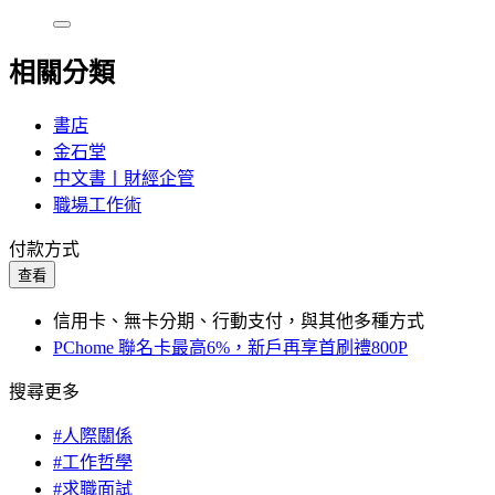
相關分類
書店
金石堂
中文書丨財經企管
職場工作術
付款方式
查看
信用卡、無卡分期、行動支付，與其他多種方式
PChome 聯名卡最高6%，新戶再享首刷禮800P
搜尋更多
#人際關係
#工作哲學
#求職面試