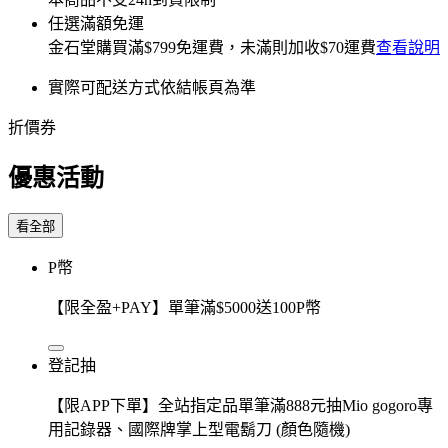
任選滿額免運
金石堂
購買滿
$799
免運費，未滿則加收
$70
運費
查看說明
實際可配送方式依結帳頁為準
折價券
優惠活動
看全部
P幣
【限全盈+PAY】單筆滿$5000送100P幣
登記抽
【限APP下單】全站指定品單筆滿888元抽Mio gogoro專
用記錄器、國際牌掌上型電鬍刀 (顏色隨機)