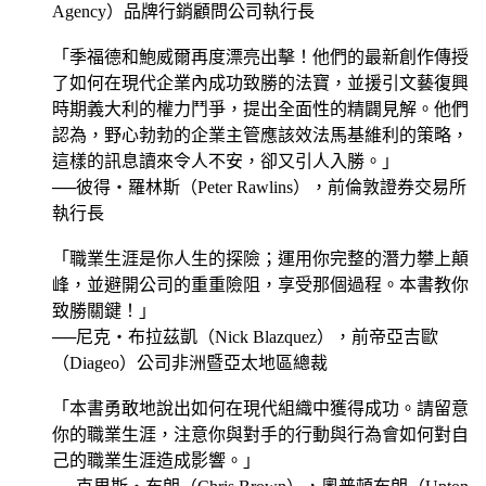
Agency）品牌行銷顧問公司執行長
「季福德和鮑威爾再度漂亮出擊！他們的最新創作傳授
了如何在現代企業內成功致勝的法寶，並援引文藝復興
時期義大利的權力鬥爭，提出全面性的精闢見解。他們
認為，野心勃勃的企業主管應該效法馬基維利的策略，
這樣的訊息讀來令人不安，卻又引人入勝。」
──彼得‧羅林斯（Peter Rawlins），前倫敦證券交易所
執行長
「職業生涯是你人生的探險；運用你完整的潛力攀上顛
峰，並避開公司的重重險阻，享受那個過程。本書教你
致勝關鍵！」
──尼克‧布拉茲凱（Nick Blazquez），前帝亞吉歐
（Diageo）公司非洲暨亞太地區總裁
「本書勇敢地說出如何在現代組織中獲得成功。請留意
你的職業生涯，注意你與對手的行動與行為會如何對自
己的職業生涯造成影響。」