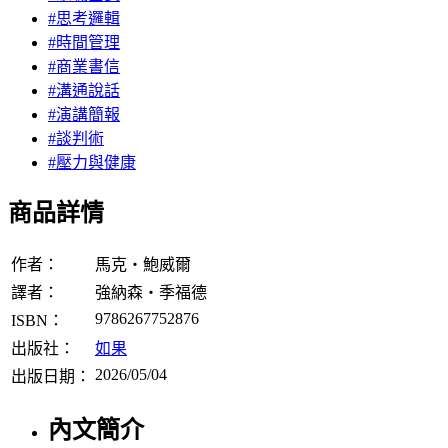
#思考邏輯
#時間管理
#商業書信
#溝通說話
#演講簡報
#談判術
#壓力與健康
商品詳情
作者：
馬克‧鮑威爾
譯者：
強納森‧季福德
9786267752876
ISBN：
出版社：
如果
2026/05/04
出版日期：
內文簡介