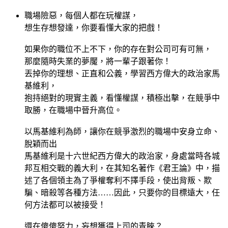
職場險惡，每個人都在玩權謀，
想生存想發達，你要看懂大家的把戲！
如果你的職位不上不下，你的存在對公司可有可無，
那麼隨時失業的夢魘，將一輩子跟著你！
丟掉你的理想、正直和公義，學習西方偉大的政治家馬
基維利，
抱持絕對的現實主義，看懂權謀，積極出擊，在競爭中
取勝，在職場中晉升高位。
以馬基維利為師，讓你在競爭激烈的職場中安身立命、
脫穎而出
馬基維利是十六世紀西方偉大的政治家，身處當時各城
邦互相交戰的義大利，在其知名著作《君王論》中，描
述了各個領主為了爭權奪利不擇手段，使出背叛、欺
騙、暗殺等各種方法……因此，只要你的目標遠大，任
何方法都可以被接受！
還在傻傻努力，妄想獲得上司的青睞？