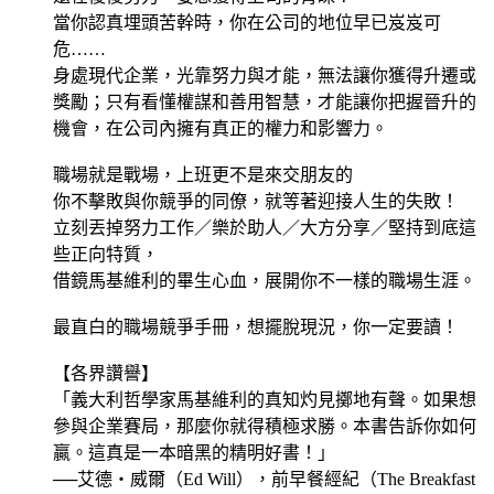
當你認真埋頭苦幹時，你在公司的地位早已岌岌可
危……
身處現代企業，光靠努力與才能，無法讓你獲得升遷或
獎勵；只有看懂權謀和善用智慧，才能讓你把握晉升的
機會，在公司內擁有真正的權力和影響力。
職場就是戰場，上班更不是來交朋友的
你不擊敗與你競爭的同僚，就等著迎接人生的失敗！
立刻丟掉努力工作／樂於助人／大方分享／堅持到底這
些正向特質，
借鏡馬基維利的畢生心血，展開你不一樣的職場生涯。
最直白的職場競爭手冊，想擺脫現況，你一定要讀！
【各界讚譽】
「義大利哲學家馬基維利的真知灼見擲地有聲。如果想
參與企業賽局，那麼你就得積極求勝。本書告訴你如何
贏。這真是一本暗黑的精明好書！」
──艾德‧威爾（Ed Will），前早餐經紀（The Breakfast