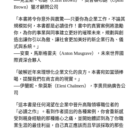
──克里斯‧布朗（Chris Brown），奧普頓布朗（Upton
Brown）獵才顧問公司
「本書將令你意外與震驚──只要你為企業工作，不論其
規模如何，本書都是必讀佳作！書中的真實案例將激勵
你，為你的事業與同事建立更好的璀璨未來，規劃與創
造出讓你引以為傲、讓社會更加美好的新企業行為、儀
式與系統。」
──安東‧馬斯格雷夫（Anton Musgrave），未來世界國
際資深合夥人
「破解近年來理想化企業文化的良方。本書宛如當頭棒
喝，提醒我們在商言商的現實。」
──伊蘭妮‧柴莫斯（Eleni Chalmers），李奧貝納廣告公
司
「這本書是任何渴望在企業中晉升高階領導職位者的
『必讀之作』。看到作者提出的各種案例，你會重新感
受到親身經驗的那種錐心之痛，並開始體認到為了你職
業生涯的最佳利益，自己真正應該而且早該採取的那些