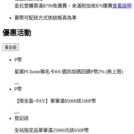
金石堂
購買滿
$799
免運費，未滿則加收
$70
運費
查看說明
實際可配送方式依結帳頁為準
優惠活動
看全部
P幣
星展PChome聯名卡8/6 週四加碼回饋P幣2% (無上限)
P幣
【限全盈+PAY】單筆滿$5000送100P幣
登記送
全站指定品單筆滿25000元送650P幣