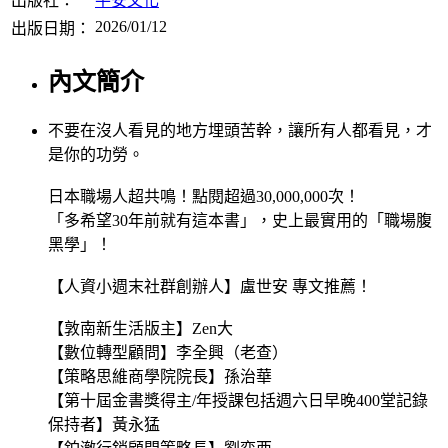
出版社：
平安文化
2026/01/12
出版日期：
內文簡介
不要在沒人看見的地方埋頭苦幹，讓所有人都看見，才
是你的功勞。
日本職場人超共鳴！點閱超過30,000,000次！
「多希望30年前就有這本書」，史上最實用的「職場腹
黑學」！
【人資小週末社群創辦人】盧世安 專文推薦！
【敦南新生活版主】Zen大
【數位轉型顧問】李全興（老查）
【策略思維商學院院長】孫治華
【第十屆金書獎得主/年授課包括週六日早晚400堂記錄
保持者】黃永猛