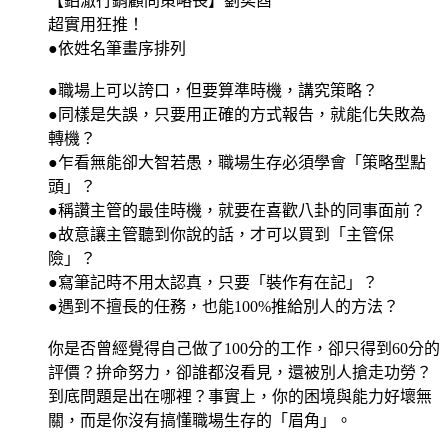
【鉑澈行銷顧問策略長】劉奕酉
超實用狂推！
●依姓名筆畫序排列
●職場上可以誇口，但要算準時機，講究策略？
●同樣是失誤，只要用正確的方式報告，就能化失敗為
轉機？
●乍看無能卻大智若愚，職場生存必須學會「策略型點
頭」？
●稱讚主管的最佳時機，就要在喜歡八卦的同事面前？
●故意讓主管聽到你說的話，才可以買到「主管保
險」？
●寫筆記時不用太認真，只要「裝作有在記」？
●遇到不擅長的任務，也能100%推給別人的方法？
你是否曾經覺得自己做了100分的工作，卻只得到60分的
評價？拚命努力，卻誰都沒看見，還被別人搶走功勞？
到底問題是出在哪裡？事實上，你的困境與能力好壞無
關，而是你沒有搞懂職場生存的「眉角」。