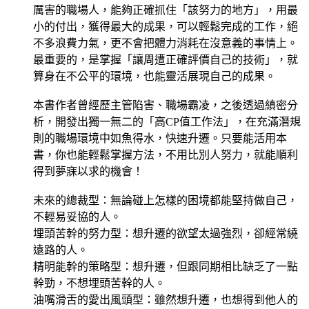
厲害的職場人，能夠正確抓住「該努力的地方」，用最
小的付出，獲得最大的成果，可以輕鬆完成的工作，絕
不多浪費力氣，更不會把體力消耗在沒意義的事情上。
最重要的，是掌握「讓周遭正確評價自己的技術」，就
算身在不公平的環境，也能靈活展現自己的成果。
本書作者曾經歷主管陷害、職場霸凌，之後透過縝密分
析，開發出獨一無二的「高CP值工作法」，在充滿潛規
則的職場環境中如魚得水，快速升遷。只要能活用本
書，你也能輕鬆掌握方法，不用比別人努力，就能順利
得到夢寐以求的機會！
未來的總裁型：無論碰上怎樣的困境都能堅持做自己，
不輕易妥協的人。
埋頭苦幹的努力型：想升遷的欲望太過強烈，卻經常繞
遠路的人。
精明能幹的策略型：想升遷，但跟同期相比缺乏了一點
幹勁，不想埋頭苦幹的人。
油嘴滑舌的愛出風頭型：雖然想升遷，也想得到他人的