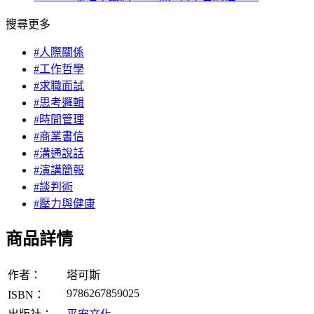
搜尋更多
#人際關係
#工作哲學
#求職面試
#思考邏輯
#時間管理
#商業書信
#溝通說話
#演講簡報
#談判術
#壓力與健康
商品詳情
作者：
塔可斯
9786267859025
ISBN：