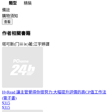
類型
精裝
備註
購物須知
查看
作者相關書籍
塔可斯(冂ⅲⅸ)著;江宇婷譯
HyRead 讓主管覺得你很努力:大幅提升評價的高CP值工作法
(電子書)
$315
$315