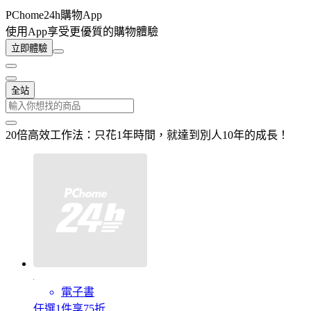
PChome24h購物App
使用App享受更優質的購物體驗
立即體驗
全站
20倍高效工作法：只花1年時間，就達到別人10年的成長！
電子書
任選1件享75折