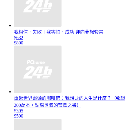
我相信．失敗＋我害怕．成功 迎向夢想套書
$632
$800
重返世界盡頭的咖啡館：我想要的人生是什麼？（暢銷
200萬本，點燃勇氣的荒島之書）
$395
$500