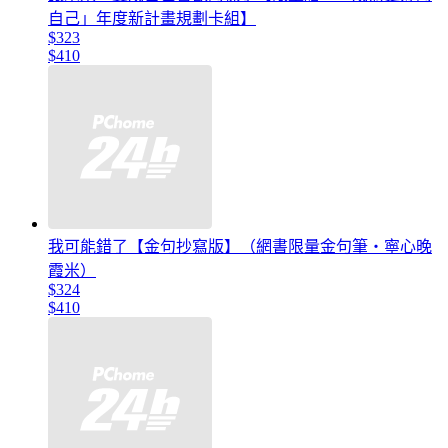
自己」年度新計畫規劃卡組】
$323
$410
我可能錯了【金句抄寫版】（網書限量金句筆‧寧心晚
霞米）
$324
$410