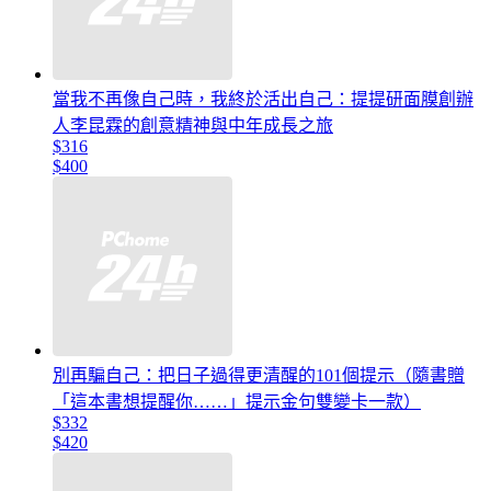
當我不再像自己時，我終於活出自己：提提研面膜創辦
人李昆霖的創意精神與中年成長之旅
$316
$400
別再騙自己：把日子過得更清醒的101個提示（隨書贈
「這本書想提醒你……」提示金句雙變卡一款）
$332
$420