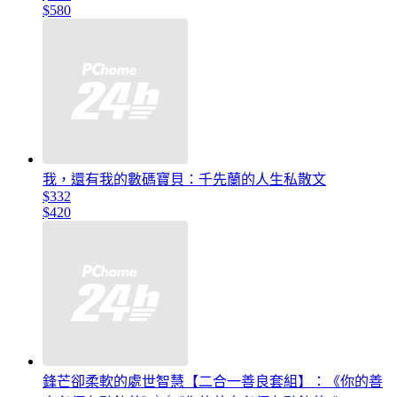
$580
我，還有我的數碼寶貝：千先蘭的人生私散文
$332
$420
鋒芒卻柔軟的處世智慧【二合一善良套組】：《你的善