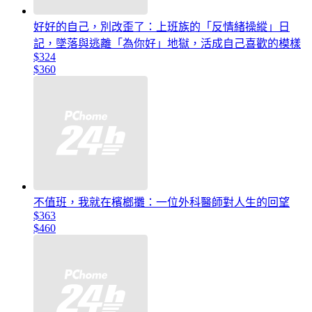
好好的自己，別改歪了：上班族的「反情緒操縱」日
記，墜落與逃離「為你好」地獄，活成自己喜歡的模樣
$324
$360
不值班，我就在檳榔攤：一位外科醫師對人生的回望
$363
$460