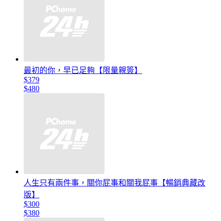
最初的你，早已足夠【限量親簽】
$379
$480
人生只有兩件事，關你屁事和關我屁事【暢銷典藏改
版】
$300
$380