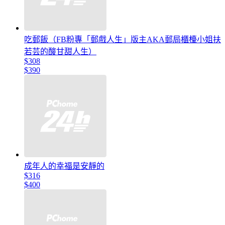
吃郵飯（FB粉專「郵戲人生」版主AKA郵局櫃檯小姐扶
若芸的酸甘甜人生）
$308
$390
成年人的幸福是安靜的
$316
$400