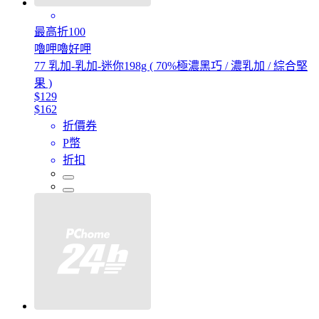
最高折100
嚕呷嚕好呷
77 乳加-乳加-迷你198g ( 70%極濃黑巧 / 濃乳加 / 綜合堅
果 )
$129
$162
折價券
P幣
折扣