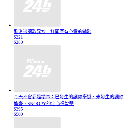
酷洛米讀歎異抄：打開原有心靈的鑰匙
$221
$280
今天不會都是壞事：已發生的讓你牽掛、未發生的讓你
擔憂？SNOOPY的定心禪智慧
$395
$500