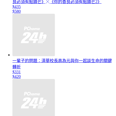
良必須有點鋒芒》╳《你的善良必須有點鋒芒2》
$435
$580
一輩子的問題：清華校長高為元與你一起談生命的關鍵
轉折
$331
$420