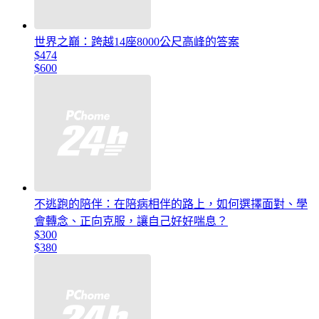
世界之巔：跨越14座8000公尺高峰的答案
$474
$600
不逃跑的陪伴：在陪病相伴的路上，如何選擇面對、學
會轉念、正向克服，讓自己好好喘息？
$300
$380