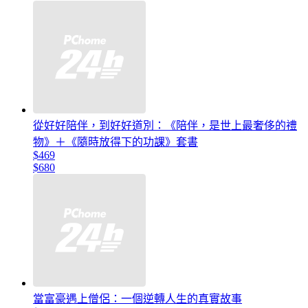
從好好陪伴，到好好道別：《陪伴，是世上最奢侈的禮
物》＋《隨時放得下的功課》套書
$469
$680
當富豪遇上僧侶：一個逆轉人生的真實故事