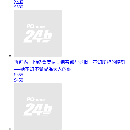
$300
$380
再難過，也終會度過：總有那些迷惘、不知所措的時刻
──給不知不覺成為大人的你
$355
$450