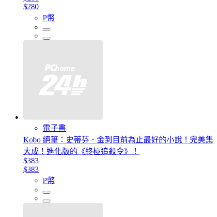
$280
P幣
電子書
Kobo 絕筆：史蒂芬．金到目前為止最好的小說！完美集
大成！進化版的《終極追殺令》！
$383
$383
P幣