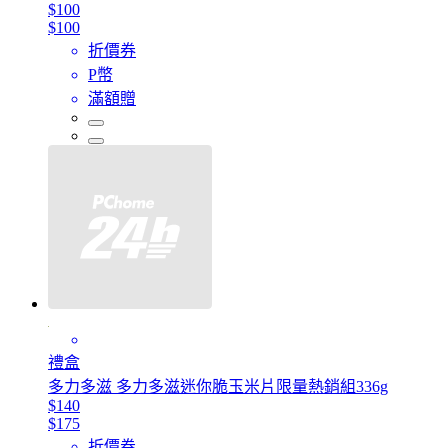
$100
$100
折價券
P幣
滿額贈
禮盒
多力多滋 多力多滋迷你脆玉米片限量熱銷組336g
$140
$175
折價券