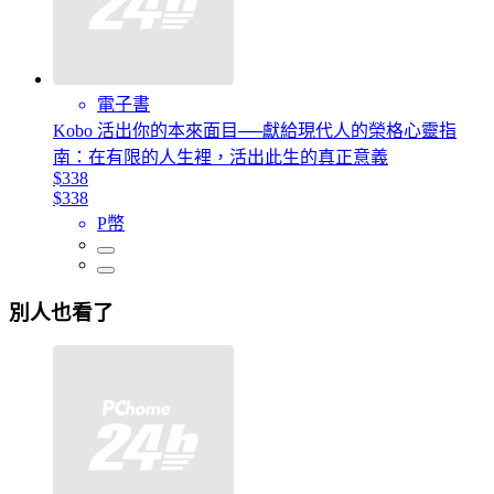
電子書
Kobo 活出你的本來面目──獻給現代人的榮格心靈指
南：在有限的人生裡，活出此生的真正意義
$338
$338
P幣
別人也看了