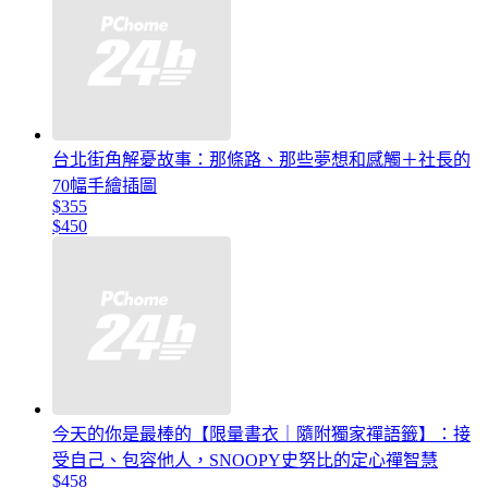
台北街角解憂故事：那條路、那些夢想和感觸＋社長的
70幅手繪插圖
$355
$450
今天的你是最棒的【限量書衣｜隨附獨家禪語籤】：接
受自己、包容他人，SNOOPY史努比的定心禪智慧
$458