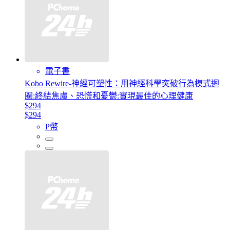
電子書
Kobo Rewire-神經可塑性：用神經科學突破行為模式迴
圈:終結焦慮、恐慌和憂鬱:實現最佳的心理健康
$294
$294
P幣