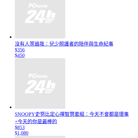
沒有人等過我：兒少照護者的陪伴與生命紀事
$356
$450
SNOOPY史努比定心禪智慧套組：今天不會都是壞事
+今天的你是最棒的
$853
$1,080