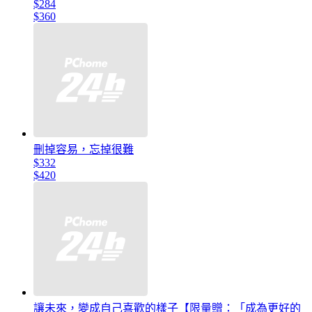
$284
$360
刪掉容易，忘掉很難
$332
$420
讓未來，變成自己喜歡的樣子【限量贈：「成為更好的