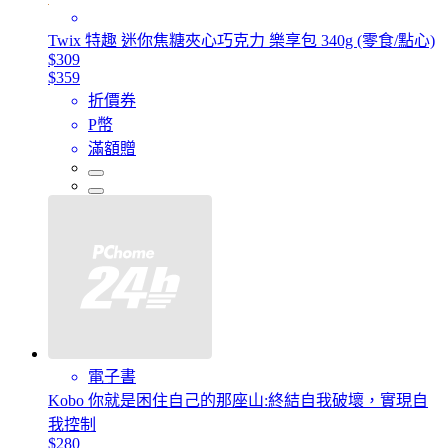
Twix 特趣 迷你焦糖夾心巧克力 樂享包 340g (零食/點心)
$309
$359
折價券
P幣
滿額贈
電子書
Kobo 你就是困住自己的那座山:終結自我破壞，實現自
我控制
$280