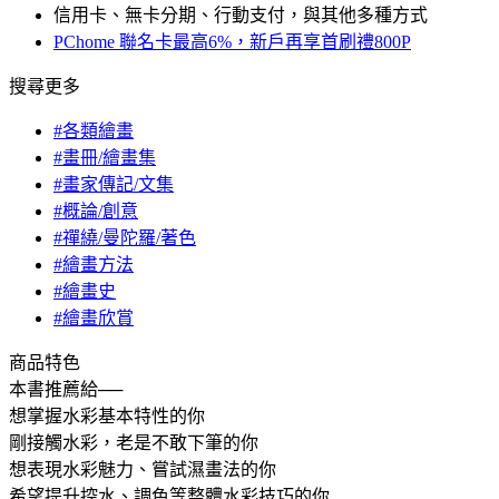
信用卡、無卡分期、行動支付，與其他多種方式
PChome 聯名卡最高6%，新戶再享首刷禮800P
搜尋更多
#各類繪畫
#畫冊/繪畫集
#畫家傳記/文集
#概論/創意
#禪繞/曼陀羅/著色
#繪畫方法
#繪畫史
#繪畫欣賞
商品特色
本書推薦給──
想掌握水彩基本特性的你
剛接觸水彩，老是不敢下筆的你
想表現水彩魅力、嘗試濕畫法的你
希望提升控水、調色等整體水彩技巧的你