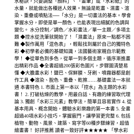
水秘訣，只要調整「顏料」、「畫筆」或「水彩紙」的
水量，就能做出各種迷人效果。無論是乾畫、濕畫、渲
染、重疊或噴點法──「水分」是一切畫法的基本。學會
掌握水分，即使是單一顏色，也能表現出細膩的色調與
變化。 水分控制／調色／水彩畫法／單一主題／多項主
題 ◆控水從洗筆就開始了！「濕畫法」原來一點都不困
難 ◆製作萬用「混色表」，輕鬆找到屬於自己的獨特色
彩 ◆初學者必備的基礎知識，法國藝術家親自示範教
學！ ◆從單色到多色，從單一到多個主題，循序漸進畫
出精彩作品 ◆全書超過200張彩色圖片，步驟圖清楚易
懂 ◆大膽畫水彩！鹽巴、保鮮膜、牙刷、噴霧器都是創
作工具 ◆渲染、脫色、重疊、乾擦……基礎畫法一本就
通 本書特色 1. 市面上第一本以「控水」為主題的水彩
書！ 2. 打破枯燥的教學，用最白話、有趣的練習取代理
論 3. 獨創「水彩三元素」教學法，簡單且容易實作 4. 從
基本用具、概念開始，體驗水彩樂趣的第一本書 5. 全書
超過40項水彩小技巧，掌握竅門，讓學習更完整 6. 包括
植物、動物、風景、建築、寫字等60種步驟練習，超值
繪畫書！ 好評推薦 讀者一致好評★★★★★ 「學水彩