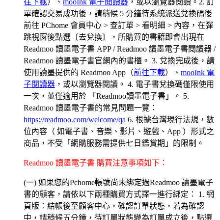
往下載
）、
mooInk 電子閱讀器
，或以瀏覽器閱讀。2. 訂
單確認交易成功後，請稍候 5 分鐘待系統派送兌換碼後
前往 PChome 會員中心 > 查訂單 > 看明細 > 內容，在彈
跳視窗後點選〔去兌換〕，所購買的書籍即會出現在
Readmoo 讀墨電子書 APP / Readmoo 讀墨電子書閱讀器 /
Readmoo 讀墨電子書官網內的書櫃。 3. 兌換完成後，請
使用讀墨提供的 Readmoo App（
前往下載
）、
mooInk 電
子閱讀器
，或以瀏覽器閱讀。 4. 電子書兌換碼僅限使用
一次，並僅適用於 「Readmoo讀墨電子書」。 5.
Readmoo 讀墨電子書的常見問題一覽：
https://readmoo.com/welcome/qa
6. 根據台灣現行法規，數
位內容（ 如電子書、音樂、影片、遊戲、App ）形式之
商品，不受「網購服務需提供七日鑑賞期」的限制。
Readmoo 讀墨電子書 購買注意事項如下：
(一) 如果您的Pchome帳號尚未綁定過Readmoo 讀墨電子
書的顧客，請依以下兩種購買方式擇一進行綁定： 1. 網
頁版：結帳後至顧客中心，確認訂單狀態，若為確認
中，請稍候五分鐘，待訂單狀態變為訂單成立後，點選