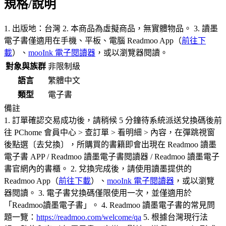
規格/說明
1. 出版地：台灣 2. 本商品為虛擬商品，無實體物品。 3. 讀墨
電子書僅適用在手機、平板、電腦 Readmoo App（
前往下
載
）、
mooInk 電子閱讀器
，或以瀏覽器閱讀。
對象與族群
非限制級
語言
繁體中文
類型
電子書
備註
1. 訂單確認交易成功後，請稍候 5 分鐘待系統派送兌換碼後前
往 PChome 會員中心 > 查訂單 > 看明細 > 內容，在彈跳視窗
後點選〔去兌換〕，所購買的書籍即會出現在 Readmoo 讀墨
電子書 APP / Readmoo 讀墨電子書閱讀器 / Readmoo 讀墨電子
書官網內的書櫃。 2. 兌換完成後，請使用讀墨提供的
Readmoo App（
前往下載
）、
mooInk 電子閱讀器
，或以瀏覽
器閱讀。 3. 電子書兌換碼僅限使用一次，並僅適用於
「Readmoo讀墨電子書」。 4. Readmoo 讀墨電子書的常見問
題一覽：
https://readmoo.com/welcome/qa
5. 根據台灣現行法