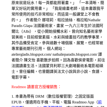
原來就是玩水！每一頁都能照著畫。」 「一本清晰、簡
單又好玩的實用書。」 「我是繪畫老師，這本書跟我平
常所使用的技巧非常相似，而這是一般課堂上不會教
的。」 作者簡介 娜塔莉．帕拉迪絲．格拉帕Nathalie
Paradis Glapa 法國藝術家、畫家 一九六三年生於法國阿
爾比（Albi），從小開始接觸水彩，曾向知名藝術家學
習美術。目前經營素描、水彩與繪畫技巧的教學事業，
其作品備受肯定，參與過數十場個展、展覽，也經常被
專業藝術期刊引用。 個人網站：
ateliergladis.blogspot.com/ nathalieparadis.blogspot.com/ 譯
者簡介 陳文怡 喜歡散步拍照。因為喜歡侯麥電影，前往
法國讀書生活。法國蒙貝利耶三大劇場藝術系電影組碩
士。曾任編輯，也曾翻譯英法文小說與非小說、食譜、
電影字幕。
Readmoo 讀墨官方授權銷售：
1. 本書為帶有 DRM（數位版權管理）之固定版面
EPUB，僅適用在手機、平板、電腦 Readmoo App（
前