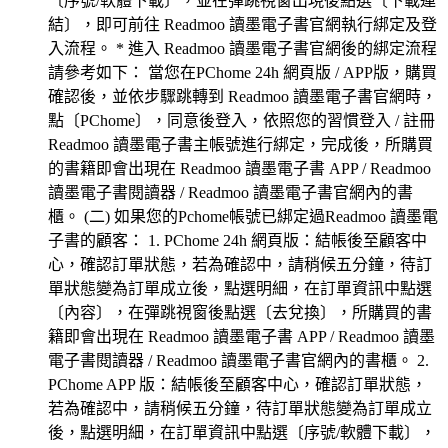
〔序號/軟體下載〕，並在彈跳視窗出現後點選〔下載連
結〕，即可前往 Readmoo 讀墨電子書官網執行綁定及登
入流程。 * 進入 Readmoo 讀墨電子書官網後的綁定流程
請參考如下： 當您在PChome 24h 網頁版 / APP版，購買
確認後，並依步驟跳轉到 Readmoo 讀墨電子書官網時，
點〔PChome〕，同意後登入，依照您的習慣登入 / 註冊
Readmoo 讀墨電子書主帳號進行綁定，完成後，所購買
的書籍即會出現在 Readmoo 讀墨電子書 APP / Readmoo
讀墨電子書閱讀器 / Readmoo 讀墨電子書官網內的書
櫃。 (二) 如果您的Pchome帳號已綁定過Readmoo 讀墨電
子書的顧客： 1. PChome 24h 網頁版：結帳後至顧客中
心，確認訂單狀態，若為確認中，請稍候五分鐘，待訂
單狀態變為訂單成立後，點選明細，在訂單資訊中點選
〔內容〕，在彈跳視窗後點選〔去兌換〕，所購買的書
籍即會出現在 Readmoo 讀墨電子書 APP / Readmoo 讀墨
電子書閱讀器 / Readmoo 讀墨電子書官網內的書櫃。 2.
PChome APP 版：結帳後至顧客中心，確認訂單狀態，
若為確認中，請稍候五分鐘，待訂單狀態變為訂單成立
後，點選明細，在訂單資訊中點選〔序號/軟體下載〕，