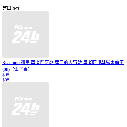
芝田優作
Readmoo 讀墨 勇者鬥惡龍 達伊的大冒險 勇者阿邦與獄炎魔王
(08)（電子書）
$98
$98