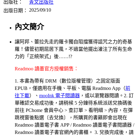
出版社：
青文出版社
2025/09/10
出版日期：
內文簡介
讓阿邦、蕾拉先走的羅卡獨自阻擋獲得詛咒之力的奇基
羅！儘管初期屈居下風，不過當他擺出灌注了所有生命
力的「正統架式」後……!?
Readmoo 讀墨官方授權銷售：
1. 本書為帶有 DRM（數位版權管理）之固定版面
EPUB，僅適用在手機、平板、電腦 Readmoo App（
前
往下載
）、
mooInk 電子閱讀器
，或以瀏覽器閱讀。2. 訂
單確認交易成功後，請稍候 5 分鐘待系統派送兌換碼後
前往 PChome 會員中心 > 查訂單 > 看明細 > 內容，在彈
跳視窗後點選〔去兌換〕，所購買的書籍即會出現在
Readmoo 讀墨電子書 APP / Readmoo 讀墨電子書閱讀器 /
Readmoo 讀墨電子書官網內的書櫃。 3. 兌換完成後，請