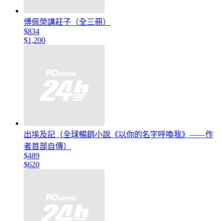
傅佩榮講莊子（全三冊）
$834
$1,200
出埃及記（全球暢銷小說《以你的名字呼喚我》——作
者首部自傳）
$489
$620