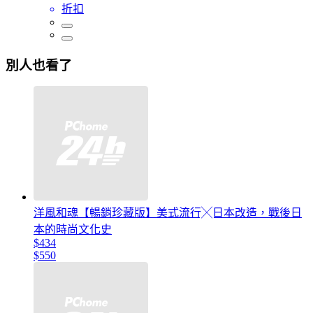
折扣
別人也看了
洋風和魂【暢銷珍藏版】美式流行╳日本改造，戰後日
本的時尚文化史
$434
$550