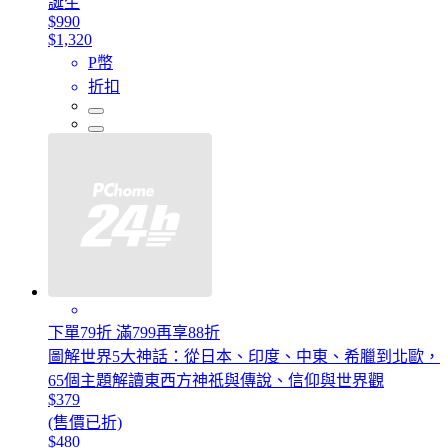
誕生
$990
$1,320
P幣
折扣
下單79折 滿799再享88折
圖解世界5大神話：從日本、印度、中東、希臘到北歐，
65個主題解讀東西方神祇與傳說、信仰與世界觀
$379
(售價已折)
$480