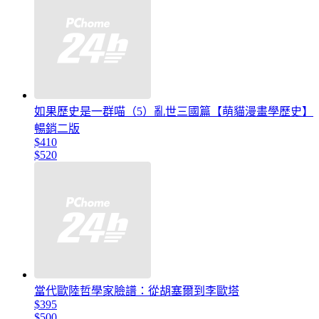
如果歷史是一群喵（5）亂世三國篇【萌貓漫畫學歷史】
暢銷二版
$410
$520
當代歐陸哲學家臉譜：從胡塞爾到李歐塔
$395
$500