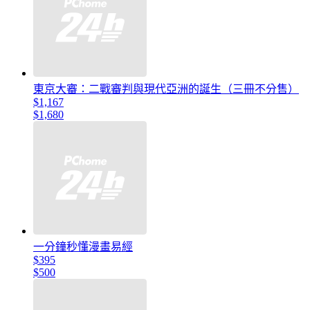
東京大審：二戰審判與現代亞洲的誕生（三冊不分售）
$1,167
$1,680
一分鐘秒懂漫畫易經
$395
$500