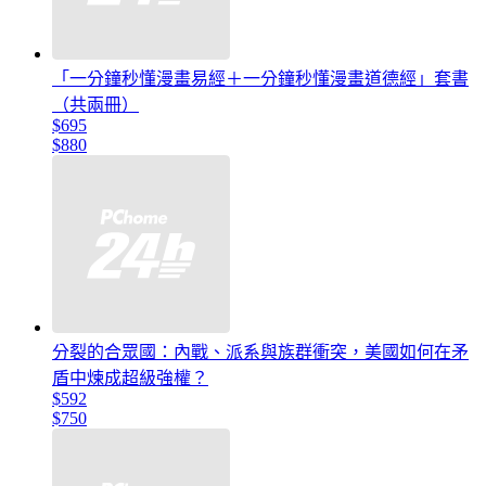
「一分鐘秒懂漫畫易經＋一分鐘秒懂漫畫道德經」套書
（共兩冊）
$695
$880
分裂的合眾國：內戰、派系與族群衝突，美國如何在矛
盾中煉成超級強權？
$592
$750