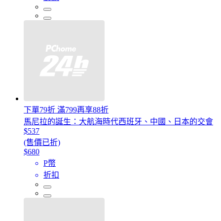
下單79折 滿799再享88折
馬尼拉的誕生：大航海時代西班牙、中國、日本的交會
$537
(售價已折)
$680
P幣
折扣