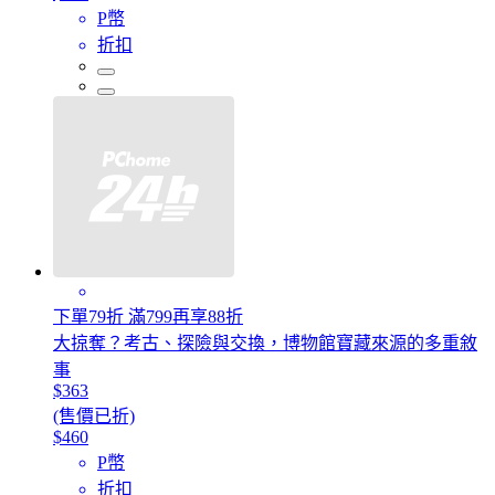
P幣
折扣
下單79折 滿799再享88折
大掠奪？考古、探險與交換，博物館寶藏來源的多重敘
事
$363
(售價已折)
$460
P幣
折扣