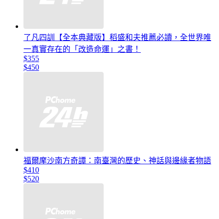
了凡四訓【全本典藏版】稻盛和夫推薦必讀，全世界唯
一真實存在的「改造命運」之書！
$355
$450
福爾摩沙南方奇譚：南臺灣的歷史、神話與邊緣者物語
$410
$520