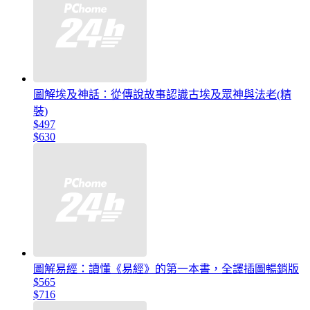
圖解埃及神話：從傳說故事認識古埃及眾神與法老(精
裝)
$497
$630
圖解易經：讀懂《易經》的第一本書，全譯插圖暢銷版
$565
$716