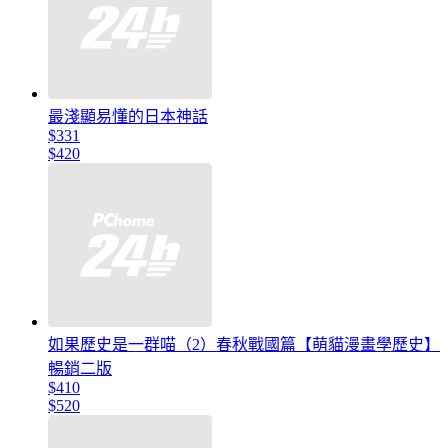
最淺顯易懂的日本神話
$331
$420
如果歷史是一群喵（2）春秋戰國篇【萌貓漫畫學歷史】
暢銷二版
$410
$520