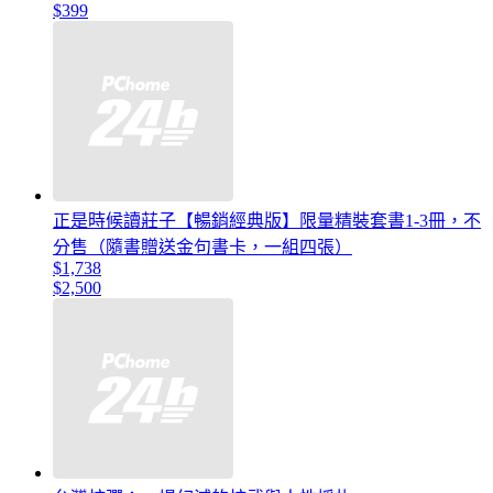
$399
正是時候讀莊子【暢銷經典版】限量精裝套書1-3冊，不
分售（隨書贈送金句書卡，一組四張）
$1,738
$2,500