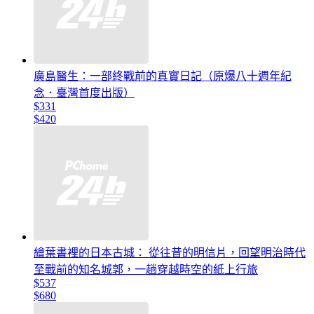
廣島醫生：一部終戰前的真實日記（原爆八十週年紀
念．臺灣首度出版）
$331
$420
繪葉書裡的日本古城： 從往昔的明信片，回望明治時代
至戰前的知名城郭，一趟穿越時空的紙上行旅
$537
$680