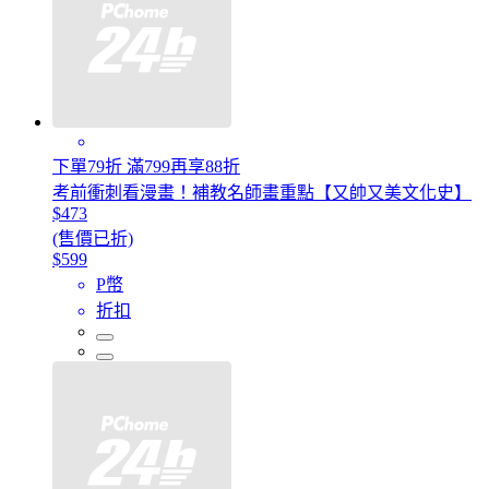
下單79折 滿799再享88折
考前衝刺看漫畫！補教名師畫重點【又帥又美文化史】
$473
(售價已折)
$599
P幣
折扣