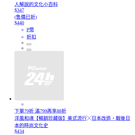
人解說的文化小百科
$347
(售價已折)
$440
P幣
折扣
下單79折 滿799再享88折
洋風和魂【暢銷珍藏版】美式流行╳日本改造，戰後日
本的時尚文化史
$434