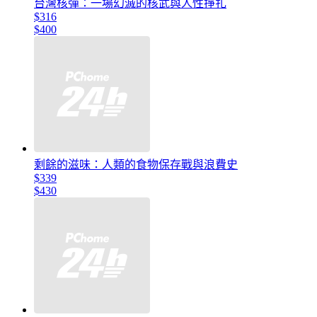
台灣核彈：一場幻滅的核武與人性掙扎
$316
$400
剩餘的滋味：人類的食物保存戰與浪費史
$339
$430