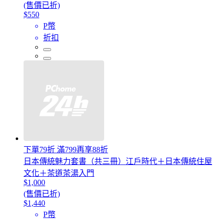
(售價已折)
$550
P幣
折扣
下單79折 滿799再享88折
日本傳統魅力套書（共三冊）江戶時代＋日本傳統住屋
文化＋茶道茶湯入門
$1,000
(售價已折)
$1,440
P幣