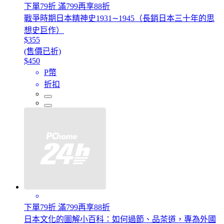
下單79折 滿799再享88折
戰爭時期日本精神史1931∼1945（長銷日本三十年的思
想史巨作）
$355
(售價已折)
$450
P幣
折扣
下單79折 滿799再享88折
日本文化的圖解小百科：如何過節、品茶道，專為外國