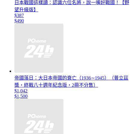
日本戰國這樣讀：認識六位名將，說一嘴好戰國！【野
望升級版】
$387
$490
帝國落日：大日本帝國的衰亡（1936∼1945）（普立茲
獎，終戰八十週年紀念版，2冊不分售）
$1,042
$1,500