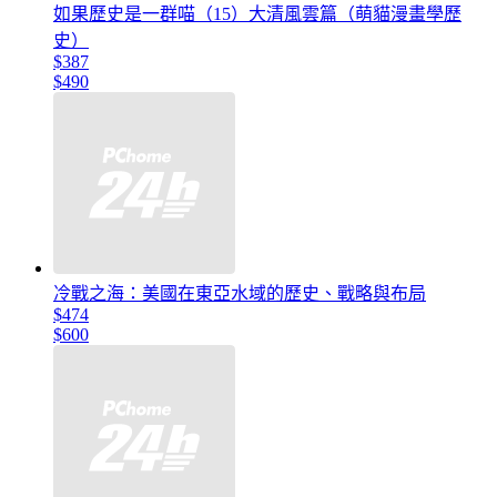
如果歷史是一群喵（15）大清風雲篇（萌貓漫畫學歷
史）
$387
$490
冷戰之海：美國在東亞水域的歷史、戰略與布局
$474
$600