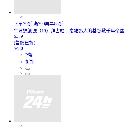
下單79折 滿799再享88折
牛津通識課（19）拜占庭：複雜迷人的基督教千年帝國
$379
(售價已折)
$480
P幣
折扣