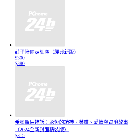
莊子陪你走紅塵（經典新版）
$300
$380
希臘羅馬神話：永恆的諸神、英雄、愛情與冒險故事
（2024全新封面精裝版）
$315