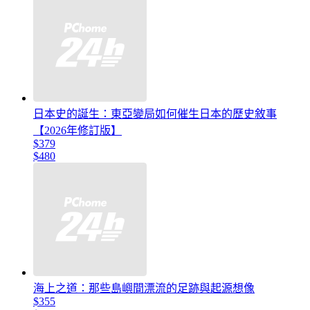
日本史的誕生：東亞變局如何催生日本的歷史敘事
【2026年修訂版】
$379
$480
海上之道：那些島嶼間漂流的足跡與起源想像
$355