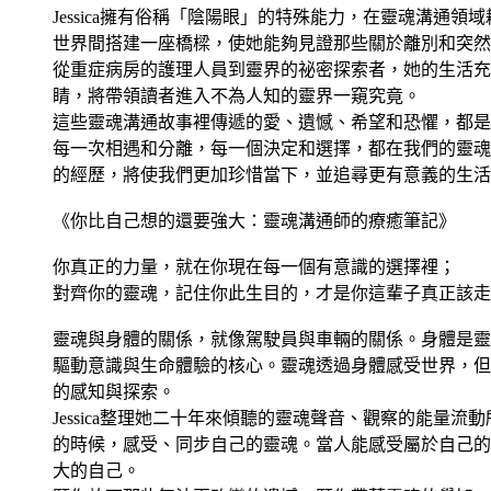
Jessica擁有俗稱「陰陽眼」的特殊能力，在靈魂溝通
世界間搭建一座橋樑，使她能夠見證那些關於離別和突然
從重症病房的護理人員到靈界的祕密探索者，她的生活充
睛，將帶領讀者進入不為人知的靈界一窺究竟。
這些靈魂溝通故事裡傳遞的愛、遺憾、希望和恐懼，都是
每一次相遇和分離，每一個決定和選擇，都在我們的靈魂
的經歷，將使我們更加珍惜當下，並追尋更有意義的生活
《你比自己想的還要強大：靈魂溝通師的療癒筆記》
你真正的力量，就在你現在每一個有意識的選擇裡；
對齊你的靈魂，記住你此生目的，才是你這輩子真正該走
靈魂與身體的關係，就像駕駛員與車輛的關係。身體是靈
驅動意識與生命體驗的核心。靈魂透過身體感受世界，但
的感知與探索。
Jessica整理她二十年來傾聽的靈魂聲音、觀察的能量
的時候，感受、同步自己的靈魂。當人能感受屬於自己的
大的自己。