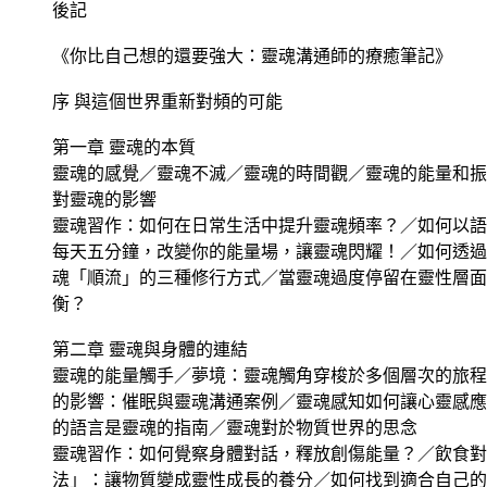
後記
《你比自己想的還要強大：靈魂溝通師的療癒筆記》
序 與這個世界重新對頻的可能
第一章 靈魂的本質
靈魂的感覺／靈魂不滅／靈魂的時間觀／靈魂的能量和振
對靈魂的影響
靈魂習作：如何在日常生活中提升靈魂頻率？／如何以語
每天五分鐘，改變你的能量場，讓靈魂閃耀！／如何透過
魂「順流」的三種修行方式／當靈魂過度停留在靈性層面
衡？
第二章 靈魂與身體的連結
靈魂的能量觸手／夢境：靈魂觸角穿梭於多個層次的旅程
的影響：催眠與靈魂溝通案例／靈魂感知如何讓心靈感應
的語言是靈魂的指南／靈魂對於物質世界的思念
靈魂習作：如何覺察身體對話，釋放創傷能量？／飲食對
法」：讓物質變成靈性成長的養分／如何找到適合自己的