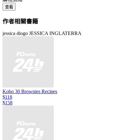
查看
作者相關書籍
jessica diogo JESSICA INGLATERRA
Kobo 30 Brownies Recipes
$118
$158