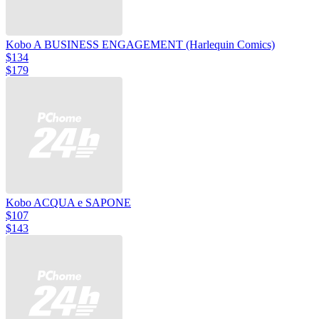
Kobo A BUSINESS ENGAGEMENT (Harlequin Comics)
$134
$179
Kobo ACQUA e SAPONE
$107
$143