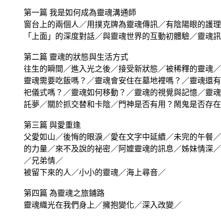
第一篇 我是如何成為靈魂溝通師
窗台上的兩個人／用撲克牌為靈魂傳訊／有陰陽眼的護理
「上面」的深度對話／與靈魂世界的互動初體驗／靈魂訊
第二篇 靈魂的狀態與生活方式
往生的瞬間／進入光之後／接受新狀態／被稀釋的靈魂／
靈魂需要吃飯嗎？／靈魂會安住在墓地裡嗎？／靈魂還有
祀儀式嗎？／靈魂如何移動？／靈魂的視覺與記憶／靈魂
託夢／關於抓交替和卡陰／門神是否有用？鬧鬼是否存在
第三篇 與愛重逢
父愛如山／後悔的眼淚／愛在文字中延續／未完的午餐／
的力量／來不及說的祕密／阿嬤靈魂的訊息／姊妹情深／
／兄弟情／
被留下來的人／小小的靈魂／海上尋音／
第四篇 為靈魂之旅鋪路
靈魂織光在我們身上／擁抱變化／深入改變／