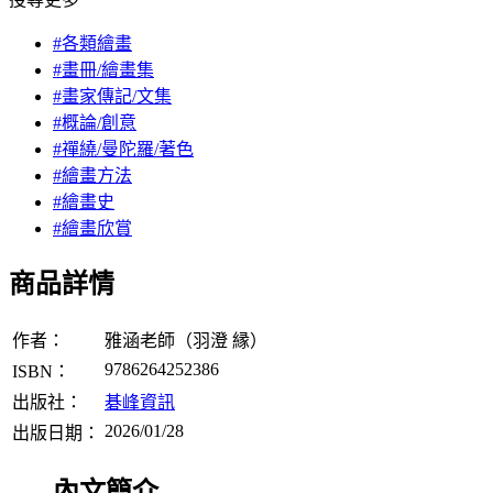
#各類繪畫
#畫冊/繪畫集
#畫家傳記/文集
#概論/創意
#禪繞/曼陀羅/著色
#繪畫方法
#繪畫史
#繪畫欣賞
商品詳情
作者：
雅涵老師（羽澄 縁）
9786264252386
ISBN：
出版社：
碁峰資訊
2026/01/28
出版日期：
內文簡介