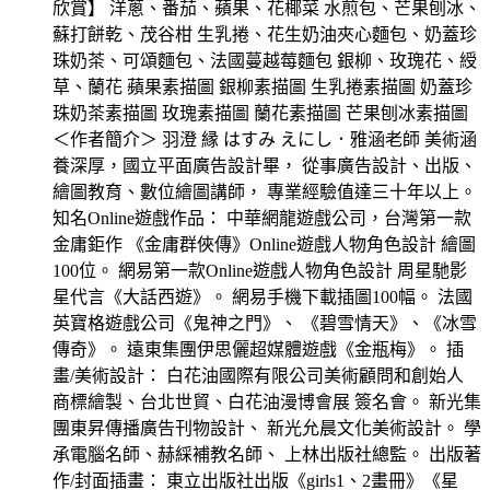
欣賞】 洋蔥、番茄、蘋果、花椰菜 水煎包、芒果刨冰、
蘇打餅乾、茂谷柑 生乳捲、花生奶油夾心麵包、奶蓋珍
珠奶茶、可頌麵包、法國蔓越莓麵包 銀柳、玫瑰花、綬
草、蘭花 蘋果素描圖 銀柳素描圖 生乳捲素描圖 奶蓋珍
珠奶茶素描圖 玫瑰素描圖 蘭花素描圖 芒果刨冰素描圖
＜作者簡介＞ 羽澄 縁 はすみ えにし．雅涵老師 美術涵
養深厚，國立平面廣告設計畢， 從事廣告設計、出版、
繪圖教育、數位繪圖講師， 專業經驗值達三十年以上。
知名Online遊戲作品： 中華網龍遊戲公司，台灣第一款
金庸鉅作 《金庸群俠傳》Online遊戲人物角色設計 繪圖
100位。 網易第一款Online遊戲人物角色設計 周星馳影
星代言《大話西遊》。 網易手機下載插圖100幅。 法國
英寶格遊戲公司《鬼神之門》、 《碧雪情天》、《冰雪
傳奇》。 遠東集團伊思儷超媒體遊戲《金瓶梅》。 插
畫/美術設計： 白花油國際有限公司美術顧問和創始人
商標繪製、台北世貿、白花油漫博會展 簽名會。 新光集
團東昇傳播廣告刊物設計、 新光允晨文化美術設計。 學
承電腦名師、赫綵補教名師、 上林出版社總監。 出版著
作/封面插畫： 東立出版社出版《girls1、2畫冊》《星