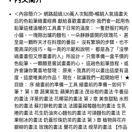
＜內容簡介＞ 網路超過320萬人次點閱•暢銷人氣插畫天
后的色鉛筆繪畫經典 獻給喜歡畫畫的你 我們會一起用色
鉛筆這樣溫暖的工具畫下日常的溫度： 一隻舒服打盹的
小貓、一塊剛出爐的麵包、一朵靜靜盛開的玫瑰花、 甚
至是一顆昨天才在料理的番茄。 沒有繁瑣的步驟，也不
需高深的技巧，每一頁的示範和說明， 都是為了「沒學
過畫畫但又想畫畫的人」所設計。 只需準備一盒平價的
色鉛筆、一顆願意嘗試畫畫的心。 這趟色鉛筆旅程，或
許會讓你驚喜地發現： 原來，我真的可以畫出這麼有溫
度、這麼唯美的作品！ 現在，就讓我們一起開始吧！ ★
目錄： 序 繪畫前的準備ㄧ工具 繪畫前的準備ㄧ如何下
筆？ 第 1 章 蔬果寫生 蘋果的畫法 茂谷柑的畫法 牛番茄
的畫法 洋蔥的畫法 花椰菜的畫法 第 2 章 美食甜點 水煎
包的畫法 蘇打餅乾的畫法 法國蔓越莓麵包的畫法 生乳
捲的畫法 花生奶油夾心麵包的畫法 可頌麵包的畫法 芒
果刨冰的畫法 奶蓋珍珠奶茶的畫法 第 3 章 植物與花卉
銀柳的畫法 玫瑰的畫法 蘭花的畫法 綬草的畫法 【作品