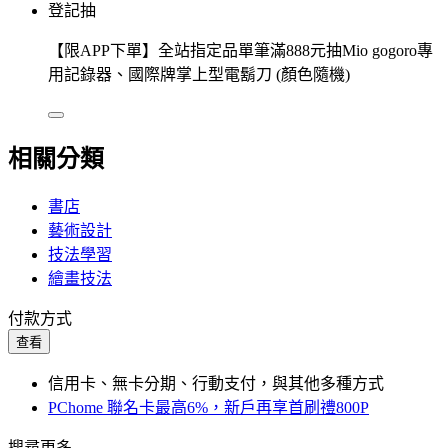
登記抽
【限APP下單】全站指定品單筆滿888元抽Mio gogoro專
用記錄器、國際牌掌上型電鬍刀 (顏色隨機)
相關分類
書店
藝術設計
技法學習
繪畫技法
付款方式
查看
信用卡、無卡分期、行動支付，與其他多種方式
PChome 聯名卡最高6%，新戶再享首刷禮800P
搜尋更多