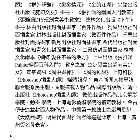
願》 《群芳競豔》《戀戀情深》《金的江湖》 尖端出版
社出版《魔幻交友》畫冊、 《張雅涵的繪圖入門教室》
《張雅涵DIY玩創意美術教室》 總林文化出版《下午》
畫冊 林白出版社封面插畫家（百件作品） 狗屋出版社封
面插畫家 耕林出版社封面插畫家（數百件作品） 禾馬出
版社封面插畫家 新月出版社封面插畫家 希代出版社封面
插畫家 知青文化封面插畫家 不二書仿封面插畫家 格林
文化繪本《蝴蝶 愛在不遠的地方》 上林出版《張雅涵
Painter繪圖百科入門》 教育之友《3步驟畫出超萌美少
女》 碁峯資訊《風中畫神》、《風的甦醒》 上奇科技
《Photoshop插畫大師》 媒體報導： 東森新聞人物專訪
聯合報系民生報、星報連載人物作品 國際出版品： 清華
出版社《Photoshop插畫大師》 數位出版作品為北京電影
學院、動畫 學院、上海電影藝術學院的指定教材。 今古
傳奇連載封面人物作品。 中國第ㄧ款線上遊戲周星馳
《大話西遊》 明星代言與雅涵老師巡迴北京、上海、廣
州簽名發表會。