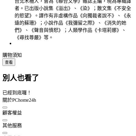
台北木柵人，曾為《聯合文學》雜誌主編，現為專職譯
者。已出版小說集《溢出》、《染》；散文集《不安全
的慾望》。譯作有非虛構作品《向獨裁者說不》、《永
遠的蘇珊》；小說作品《我彌留之際》、《消失的她
們》、《聲音與憤怒》；人類學作品《卡塔莉娜》、
《尋找尊嚴》等。
購物須知
查看
別人也看了
已經到底囉！
關於PChome24h
顧客權益
其他服務