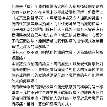
什麼是「痛」？我們很常假定所有人都知道這個問題的
答案。疼痛的存在直覺上似乎能被隱約理解，但實際上
（尤其是對醫學界），痛是個神祕又令人挫敗的謎團。
痛的性質就是難以預測，而且任何測量或治療的標準，
似乎都無法普遍適用於任何人。此外，還有人會在沒有
受傷時抱怨自己有地方在痛。像是情感受傷啦、心都碎
了的這類說法，能間接幫助我們對痛的運作模式及意義
獲得更深入的理解嗎？
沒有人可以不證自明地化約痛的本質，因為痛總有其所
處脈絡。
本書將先介紹痛的語言、痛的歷史，以及現代醫學針對
痛所做的研究。要如何看待痛覺？對他人的疼痛付出同
情心或同理心的立論基礎是什麼？我們真的有可能理解
他人的疼痛嗎？
痛的表達跟痛的體驗及建立痛覺敏感度的科學討論一樣
重要。我們不只從生理學角度認識疼痛，也該思考我們
是如何理解疼痛、理解他人的疼痛，以至於思考我們看
待疼痛、苦難、悲慟和哀痛的方式。