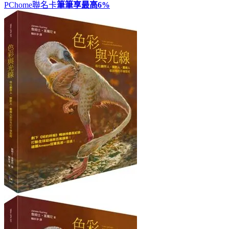
PChome聯名卡
筆筆享最高
6%