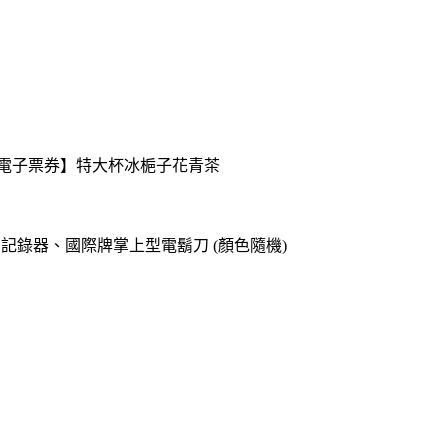
送【電子票券】特大杯冰梔子花青茶
o專用記錄器、國際牌掌上型電鬍刀 (顏色隨機)