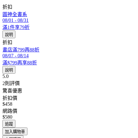
折扣
圓神全書系
08/01
-
08/31
滿1件享79折
說明
折扣
書店滿799再88折
08/07
-
08/14
滿$799再享88折
說明
5.0
2
則評價
驚喜優惠
折扣價
$458
網路價
$580
追蹤
加入購物車