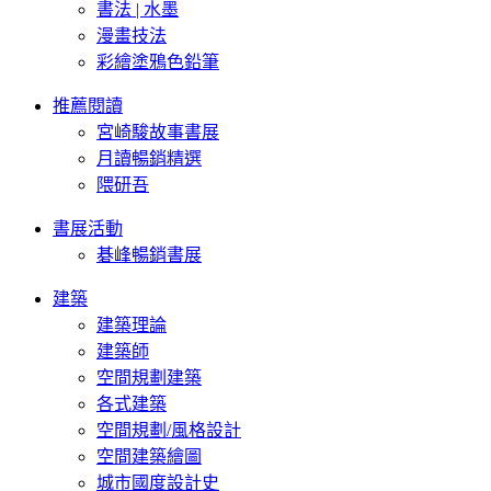
書法 | 水墨
漫畫技法
彩繪塗鴉色鉛筆
推薦閱讀
宮崎駿故事書展
月讀暢銷精選
隈研吾
書展活動
碁峰暢銷書展
建築
建築理論
建築師
空間規劃建築
各式建築
空間規劃/風格設計
空間建築繪圖
城市國度設計史