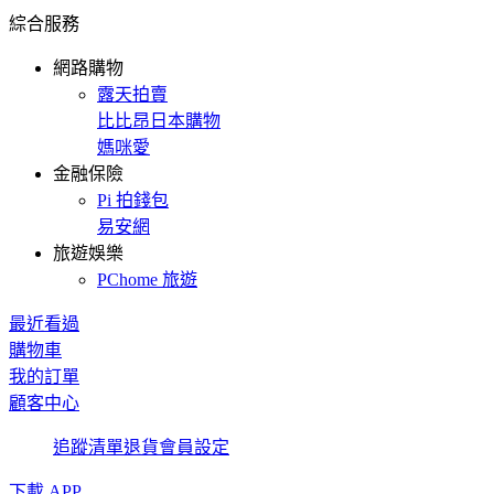
綜合服務
網路購物
露天拍賣
比比昂日本購物
媽咪愛
金融保險
Pi 拍錢包
易安網
旅遊娛樂
PChome 旅遊
最近看過
購物車
我的訂單
顧客中心
追蹤清單
退貨
會員設定
下載 APP