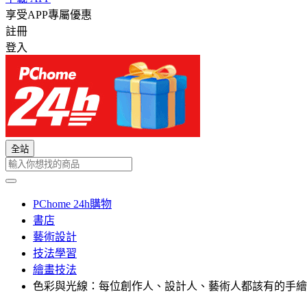
享受APP專屬優惠
註冊
登入
全站
PChome 24h購物
書店
藝術設計
技法學習
繪畫技法
色彩與光線：每位創作人、設計人、藝術人都該有的手繪聖