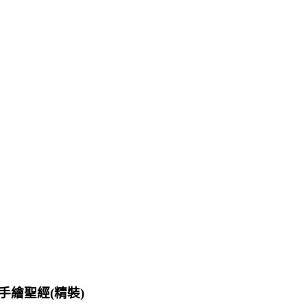
繪聖經(精裝)