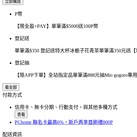
立即購買
P幣
【限全盈+PAY】單筆滿$5000送100P幣
登記送
單筆滿$350 登記送特大杯冰梔子花青茶單筆滿350元
登記抽
【限APP下單】全站指定品單筆滿888元抽Mio gogor
看全部
付款方式
信用卡、無卡分期、行動支付，與其他多種方式
查看
PChome 聯名卡最高6%，新戶再享首刷禮800P
配送資訊