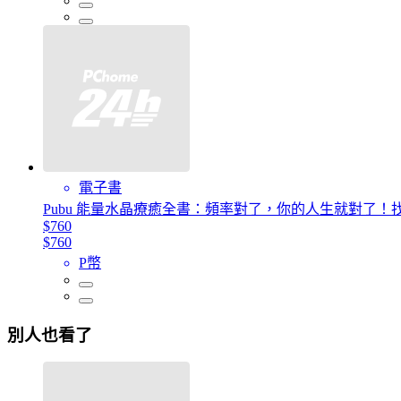
電子書
Pubu 能量水晶療癒全書：頻率對了，你的人生就對了！
$760
$760
P幣
別人也看了