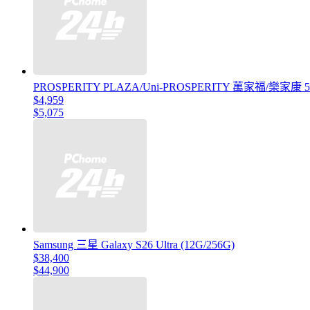
PROSPERITY PLAZA/Uni-PROSPERITY 萬家福/樂家
$4,959
$5,075
Samsung 三星 Galaxy S26 Ultra (12G/256G)
$38,400
$44,900