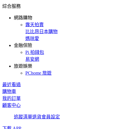
綜合服務
網路購物
露天拍賣
比比昂日本購物
媽咪愛
金融保險
Pi 拍錢包
易安網
旅遊娛樂
PChome 旅遊
最近看過
購物車
我的訂單
顧客中心
追蹤清單
退貨
會員設定
下載 APP