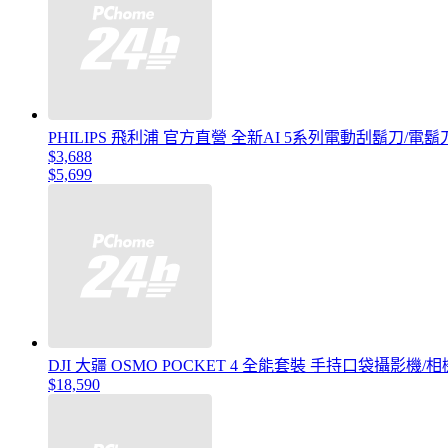
PHILIPS 飛利浦 官方直營 全新AI 5系列電動刮鬍刀/電鬍
$3,688
$5,699
DJI 大疆 OSMO POCKET 4 全能套裝 手持口袋攝影
$18,590