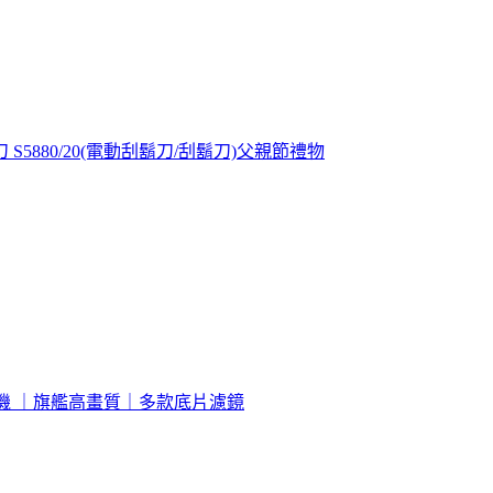
刀 S5880/20(電動刮鬍刀/刮鬍刀)父親節禮物
機/相機 ｜旗艦高畫質｜多款底片濾鏡