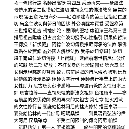
拓一條修行路 名師出高徒 第四章 乘願再來——延續法
教傳承的第二世措尼仁波切 重視女性的佛法教育 無常的
示現 第五章 植根海外——尼泊爾建寺的第三世措尼仁波
切 烏金仁波切與努日的因緣 外公喚醒本質愛 受證為第
三世措尼祖古 朝禮佛陀、蓮師的聖地 康祖法王為第三世
措尼祖古陞座 祖古烏金仁波切授予心性指引 頂果欽哲法
王傳授「新伏藏」 阿德仁波切傳授措尼傳承的法教 學佛
重點在於實修 為外國人解說法教 受學於紐修堪仁波切
堪千南卓仁波切傳授「七寶藏」 延續前兩世措尼仁波切
的悲願 第二部 綻放：不枉女身的具證瑜伽女 第六章 以
女相示現慈悲與智慧 致力培育尼眾的措尼傳承 復興比丘
尼傳統的漫漫長路 蓮師與空行母 蓮師佛行事業上的兩大
女性助力 尼古瑪與蘇卡悉地——瓊波南覺的女性根本上
師 瑪吉拉尊——直視恐懼的斷法女祖師 色拉康卓——寥
若晨星的女伏藏師 乘願再來的女祖古 第七章 拙火成就
的女性修行者 囊謙給恰林阿尼的拙火修持 措嘉卓瑪——
囊謙給恰林的一代佛母 噶瑪桑嫫——到貝瑪貴弘法的偉
大阿尼 昆桑確尊——不受空間限制的傳奇阿尼 帕嫫——
「氣脈功法」第一人 蔣揚德琮——終生閉關的修座瑜伽