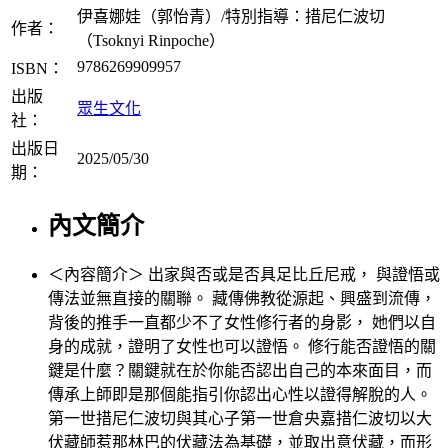
伊喜娜娃（郭怡青）/特別指導：措尼仁波切
作者：
（Tsoknyi Rinpoche）
9786269909957
ISBN：
出版
眾生文化
社：
出版日
2025/05/30
期：
內文簡介
＜內容簡介＞ 出家與否或是否具足比丘尼戒， 與證悟或
傳法並無直接的關聯。 藏傳佛教從源起、興盛到流傳，
背後的推手一直都少不了女性修行者的身影， 她們以自
身的成就，證明了女性也可以證悟。 修行能否證悟的關
鍵是什麼？關鍵就在於你能否認出自己的本來面目，而
傳承上師即是那個能指引你認出心性以證得解脫的人。
第一世措尼仁波切與其心子第一世倉央嘉措仁波切以大
伏藏師惹那林巴的伏藏法為基礎，並取出意伏藏，而形