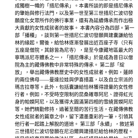
成獨樹一幟的「措尼傳承」。本書所談的即是措尼傳承
的肇始與修行法門，以及第一世至第三世措尼仁波切發
願度化女眾所作的佛行事業，還有為延續傳承而作出極
大貢獻的女性成就者的故事。 本書內容分為四部。第一
部「播種」，談到第一世措尼仁波切發願興建囊謙給恰
林的緣起。爾後，給恰林逐漸發展出近百座子寺（只有
五座是僧院，其餘皆為尼寺），是至今康藏地區最大的
寧瑪派尼寺體系之一，「措尼傳承」於是成為昔日以僧
院為主的藏傳佛教中非常特殊的傳承。 第二部「綻
放」，舉出藏傳佛教歷史中的女性成就者。例如，蓮師
的兩位佛母——曼達拉娃與伊喜措嘉，以及自立宗派的
瑪吉拉尊等。此外，包括囊謙給恰林獲得證量的女性修
行者。例如，不受時空限制的昆桑確尊阿尼、證得虹光
身的帕嫫阿尼，以及獲得大圓滿第四相的雪繞賞嫫阿尼
等。她們精勤修持，過著至簡的苦行生活，在藏傳佛教
女性成就者的篇章之中，留下濃墨重彩的一筆，引領其
他行者一起踏上解脫的道途。 第三部「永續」，敘述第
三世措尼仁波切發願在尼泊爾興建措尼給恰林的歷程。