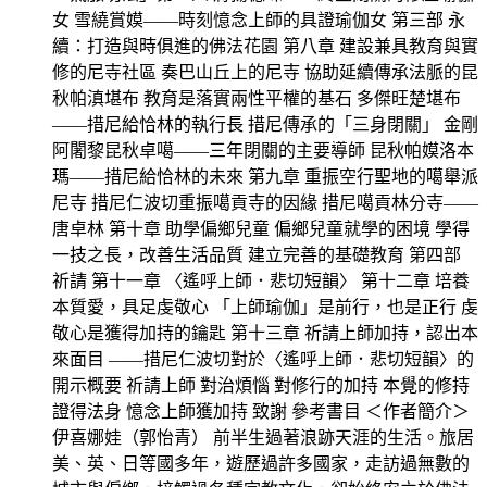
女 雪繞賞嫫——時刻憶念上師的具證瑜伽女 第三部 永
續：打造與時俱進的佛法花園 第八章 建設兼具教育與實
修的尼寺社區 奏巴山丘上的尼寺 協助延續傳承法脈的昆
秋帕滇堪布 教育是落實兩性平權的基石 多傑旺楚堪布
——措尼給恰林的執行長 措尼傳承的「三身閉關」 金剛
阿闍黎昆秋卓噶——三年閉關的主要導師 昆秋帕嫫洛本
瑪——措尼給恰林的未來 第九章 重振空行聖地的噶舉派
尼寺 措尼仁波切重振噶貢寺的因緣 措尼噶貢林分寺——
唐卓林 第十章 助學偏鄉兒童 偏鄉兒童就學的困境 學得
一技之長，改善生活品質 建立完善的基礎教育 第四部
祈請 第十一章 〈遙呼上師．悲切短韻〉 第十二章 培養
本質愛，具足虔敬心 「上師瑜伽」是前行，也是正行 虔
敬心是獲得加持的鑰匙 第十三章 祈請上師加持，認出本
來面目 ——措尼仁波切對於〈遙呼上師．悲切短韻〉的
開示概要 祈請上師 對治煩惱 對修行的加持 本覺的修持
證得法身 憶念上師獲加持 致謝 參考書目 ＜作者簡介＞
伊喜娜娃（郭怡青） 前半生過著浪跡天涯的生活。旅居
美、英、日等國多年，遊歷過許多國家，走訪過無數的