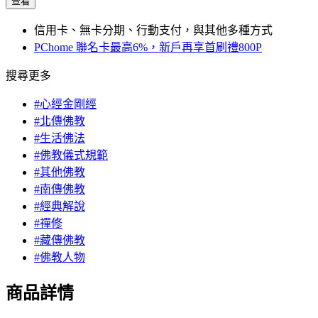
查看
信用卡、無卡分期、行動支付，與其他多種方式
PChome 聯名卡最高6%，新戶再享首刷禮800P
搜尋更多
#心經金剛經
#北傳佛教
#生活佛法
#佛教儀式規範
#其他佛教
#南傳佛教
#經典解說
#禪修
#藏傳佛教
#佛教人物
商品詳情