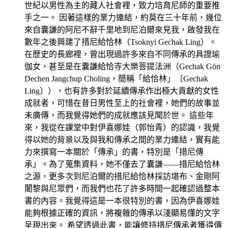
世紀以男性為主的藏人社會裡，致力培育尼師的重要推
手之一。 因著這樣的業力連結，約莫在三十年前，幾位
來自囊謙的阿尼不辭千里地到尼泊爾來見我，啟發我在
數年之後興建了措尼給恰林（Tsoknyi Gechak Ling）。
在歷史的長廊裡，曾出現過許多來自不同傳承的具證瑜
伽女，甚至是在囊謙給恰寺大樂菩提法洲（Gechak Gön
Dechen Jangchup Choling，簡稱「給恰林」〔Gechak
Ling〕），也有許多對於延續傳承作出極大貢獻的女性
成就者，可惜在昔日男性至上的社會裡，她們的故事並
未廣傳，而我覺得她們的成就應該見聞於世。 這些年
來，我從在課堂中對伊喜娜娃（郭怡青）的認識，我覺
得以她的背景以及與我和傳承之間的業力連結，實有能
力來撰寫一本關於「傳承」的書，特別是「措尼傳
承」。為了蒐集資料，她不僅去了囊謙——措尼給恰林
之源，更多次到尼泊爾的措尼給恰林採訪堪布、金剛阿
闍黎與尼眾們，而我們也花了許多時間一起確認過整本
書的內容。我覺得這是一本很特別的書，因為伊喜娜娃
能夠根據正確的資訊，將複雜的傳承以淺顯易懂的文字
呈現出來。 希望透過此書，能讓修持措尼傳承者獲得傳