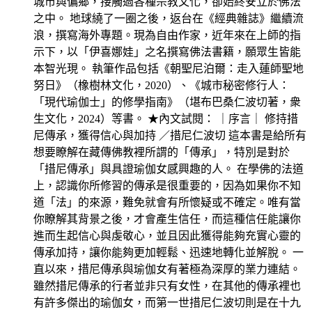
城市與偏鄉，接觸過各種宗教文化，卻始終安立於佛法
之中。 地球繞了一圈之後，返台在《經典雜誌》繼續流
浪，撰寫海外專題。現為自由作家，近年來在上師的指
示下，以「伊喜娜娃」之名撰寫佛法書籍，願眾生皆能
本智光現。 執筆作品包括《朝聖尼泊爾：走入蓮師聖地
努日》（橡樹林文化，2020）、《城市秘密修行人：
「現代瑜伽士」的修學指南》（堪布巴桑仁波切著，衆
生文化，2024）等書。 ★內文試閱： ｜序言｜ 修持措
尼傳承，獲得信心與加持 ／措尼仁波切 這本書是給所有
想要瞭解在藏傳佛教裡所謂的「傳承」，特別是對於
「措尼傳承」與具證瑜伽女感興趣的人。 在學佛的法道
上，認識你所修習的傳承是很重要的，因為如果你不知
道「法」的來源，難免就會有所懷疑或不確定。唯有當
你瞭解其背景之後，才會產生信任，而這種信任能讓你
進而生起信心與虔敬心，並且因此獲得能夠充實心靈的
傳承加持，讓你能夠更加輕鬆、迅速地轉化並解脫。 一
直以來，措尼傳承與瑜伽女有著極為深厚的業力連結。
雖然措尼傳承的行者並非只有女性，在其他的傳承裡也
有許多傑出的瑜伽女，而第一世措尼仁波切則是在十九