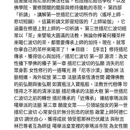
這是座培育尼眾的佛法社區，包括措尼給恰學校，以及
佛學院、實修閉關的關房與修持儀軌的寺院。 第四部
「祈請」，講解第一世措尼仁波切所作的〈遙呼上師．
悲切短韻〉。這篇祈請文即是短版的「上師瑜伽」，它
涵蓋在修道上對上師的一切祈請。 第三世措尼仁波切經
常以「茶」來譬喻大圓滿的法教，無論你捧著何種茶杯
來喝仁波切的茶，都需要傳承上師的加持。現在，就等
你拿自己的茶杯來喝茶了！ ★目錄： 【序言】修持措尼
傳承，獲得信心與加持／措尼仁波切 第一部 源流：為女
性播下學佛的種子 第一章 措尼仁波切的弘願 消失的尼
眾身影 女性修行的一道曙光 將「尼寺沙漠」變綠洲 法
脈相連，海外綻放 第二章 法脈清泉恆湧世間 藏傳佛教
的前弘期與後弘期 如寶瓶注入寶瓶般，法教世代相傳 珍
惜得之不易的清淨法脈 措尼傳承的法脈大樹 第一世措尼
仁波切之前的轉世 措尼傳承的「近傳承」 連結寧瑪派與
噶舉派的法脈 第三章 願度女眾——引領瑜伽女的第一世
措尼仁波切 心常安住於無分別念的狀態 啟蒙上師阿德仁
波切 調伏自心，獲得成就 領受惹那林巴伏藏法 與秋吉
林巴尊者互為師徒 噶舉派皇室裡的寧瑪派寺院 為女性開