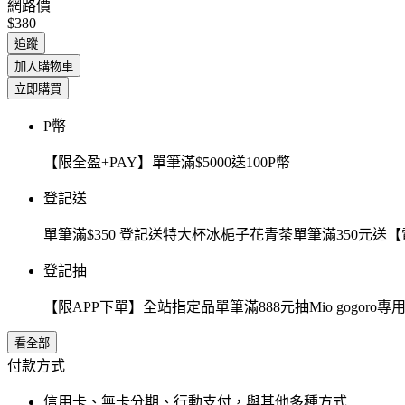
網路價
$380
追蹤
加入購物車
立即購買
P幣
【限全盈+PAY】單筆滿$5000送100P幣
登記送
單筆滿$350 登記送特大杯冰梔子花青茶單筆滿350元
登記抽
【限APP下單】全站指定品單筆滿888元抽Mio gogor
看全部
付款方式
信用卡、無卡分期、行動支付，與其他多種方式