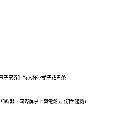
送【電子票券】特大杯冰梔子花青茶
o專用記錄器、國際牌掌上型電鬍刀 (顏色隨機)