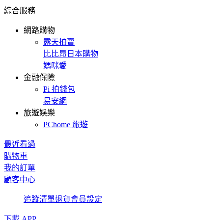
綜合服務
網路購物
露天拍賣
比比昂日本購物
媽咪愛
金融保險
Pi 拍錢包
易安網
旅遊娛樂
PChome 旅遊
最近看過
購物車
我的訂單
顧客中心
追蹤清單
退貨
會員設定
下載 APP