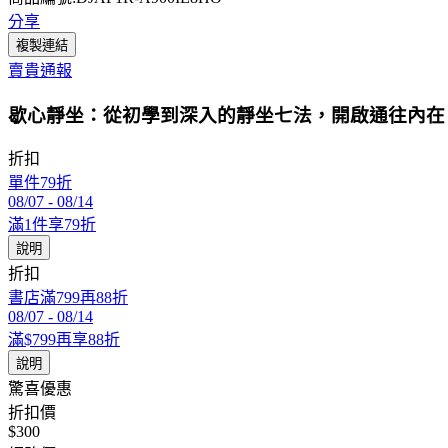
分享
複製連結
賣貴通報
歇心靜坐：從初學到深入的靜坐七法，開啟通往內在
折扣
單件79折
08/07
-
08/14
滿1件享79折
說明
折扣
書店滿799再88折
08/07
-
08/14
滿$799再享88折
說明
驚喜優惠
折扣價
$300