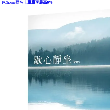
PChome聯名卡
筆筆享最高
6%