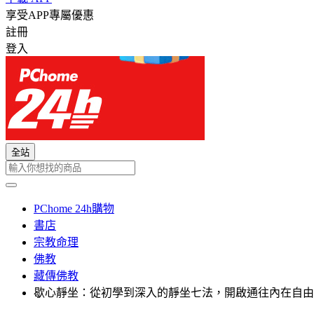
享受APP專屬優惠
註冊
登入
全站
PChome 24h購物
書店
宗教命理
佛教
藏傳佛教
歇心靜坐：從初學到深入的靜坐七法，開啟通往內在自由