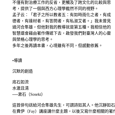
不僅有對治療工作的反省，更觸及了跨文化的比較與思
考，提供了一個與西方心理學截然不同的視野。
孟子云：「君子之所以教者五：有如時雨化之者，有成
德者，有達材者，有答問者，有私淑艾者。」我未曾見
過河合隼雄，但他對我的教導就是第五種。我相信他的
智慧還會藉由著作傳遞下去，啟發我們對臺灣人的心靈
與榮格心理學的思考。
多年之後再讀本書，心境雖有不同，但感動依舊。
•導讀
沉默的創造
底石如流
水澈且清
──漱石（Soseki）
這首俳句送給河合隼雄先生，可謂詩如其人。他沉靜如石
在費伊（Fay）講座講什麼主題，以後又寫什麼相關的