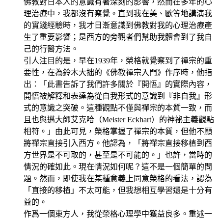
佛教對日本人的意識有著深刻的影響，然而在多年的心
理治療中，我都沒有察覺。直到我在美、歐等地講演我
的實踐經驗時，我才日漸意識到佛教對我的心理治療產
生了重要影響；是西方的旁觀者們幫助我體會到了我自
己的行醫方法。
引人注目的是，早在1939年，榮格就覺察到了禪宗的重
要性，在為鈴木大拙的《佛教禪宗入門》作序時，他指
出：「此書告訴了我們許多關於『開悟』的實際內容，
開悟被解釋和表達為從自我形式的意識到『非自我』形
式的意識之突破。這種觀點不僅與禪宗的本質一致，而
且也與邁大師艾克哈（Meister Eckhart）的神祕主義觀點
相符。」由此可見，榮格掌握了禪宗的本質，但他不願
將禪宗直接引入西方。他認為，「將禪宗直接移植到西
方世界是不可取的，甚至是不可能的。」也許，當時的
情況的確如此。現在情況如何呢？這不是一個簡單的問
題。然而，即使我在某種意義上同意榮格的看法，認為
「直接的移植」不太可能，但我想相互學習還是十分有
益的。
作爲一個東方人，我從榮格心理學中獲益良多。重述一