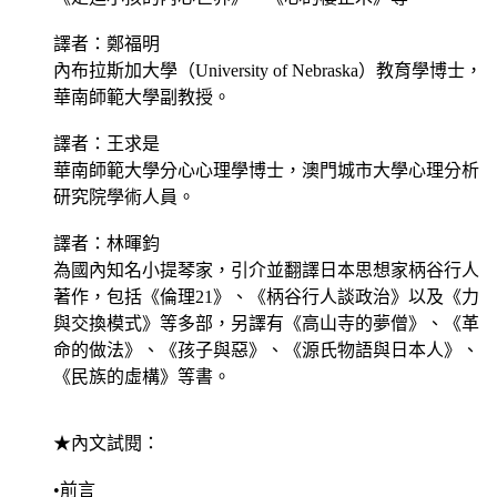
譯者：鄭福明
內布拉斯加大學（University of Nebraska）教育學博士，
華南師範大學副教授。
譯者：王求是
華南師範大學分心心理學博士，澳門城市大學心理分析
研究院學術人員。
譯者：林暉鈞
為國內知名小提琴家，引介並翻譯日本思想家柄谷行人
著作，包括《倫理21》、《柄谷行人談政治》以及《力
與交換模式》等多部，另譯有《高山寺的夢僧》、《革
命的做法》、《孩子與惡》、《源氏物語與日本人》、
《民族的虛構》等書。
★內文試閱：
•前言