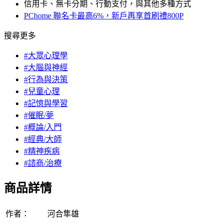
信用卡、無卡分期、行動支付，與其他多種方式
PChome 聯名卡最高6%，新戶再享首刷禮800P
搜尋更多
#大眾心理學
#大腦與神經
#行為與決策
#兒童心理
#記憶與學習
#催眠/夢
#概論/入門
#經典/大師
#精神疾病
#諮商/治療
商品詳情
作者：
河合隼雄