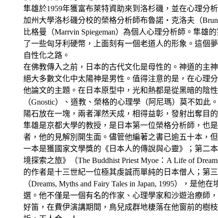
隼雄於1959年獲富布萊特資助來到洛杉磯，並在心理分
加州大學洛杉磯分校的榮格分析師布魯諾・克洛夫（Bruno 
比格曼（Marrvin Spiegeman）為個人心理分析師
了一些匈牙利硬幣，上面刻有一個老道人的形象。這個夢
自性化之路。
在佛教傳入之前，日本的古代文化是母性的。神道的主神
絕大多數文化中太陽神是男性。值得注意的是，在心理分
他論文的主題。在日本原型中，光和熱都是從黑暗的陰性
（Gnostic）、道教、榮格的心理學（阿尼瑪）莫不如
陽石放在一塊，兩者渾然天成，相得益彰，發射出奪目的
隼雄是京都大學的教授，是日本第一位榮格分析師，也是
者，他的見解別開生面。儘管他編著之書已逾五十本，但
一本是獲國家文學獎的《日本人的傳說與心靈》；第二本
境探索之旅》（The Buddhist Priest Myoe：A Life of
的作者是十三世紀一位極其虔誠而單純的日本僧人；第三
（Dreams, Myths and Fairy Tales in Japan, 19
選。他不僅是一個有名的作家、心理學家和沙遊治療師，
好笛，在費伊演講期間，鳥兒成群地棲落在他窗前的樹枝