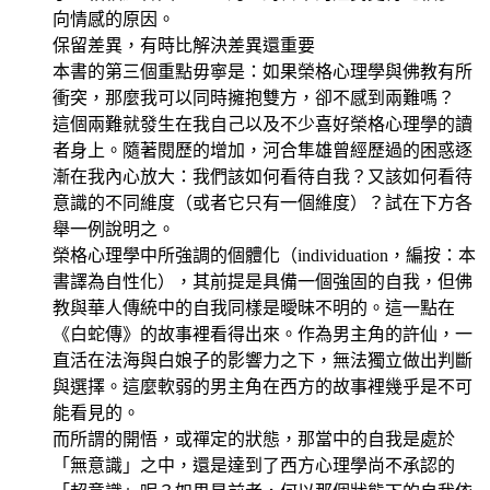
向情感的原因。
保留差異，有時比解決差異還重要
本書的第三個重點毋寧是：如果榮格心理學與佛教有所
衝突，那麼我可以同時擁抱雙方，卻不感到兩難嗎？
這個兩難就發生在我自己以及不少喜好榮格心理學的讀
者身上。隨著閱歷的增加，河合隼雄曾經歷過的困惑逐
漸在我內心放大：我們該如何看待自我？又該如何看待
意識的不同維度（或者它只有一個維度）？試在下方各
舉一例說明之。
榮格心理學中所強調的個體化（individuation，編按：本
書譯為自性化），其前提是具備一個強固的自我，但佛
教與華人傳統中的自我同樣是曖昧不明的。這一點在
《白蛇傳》的故事裡看得出來。作為男主角的許仙，一
直活在法海與白娘子的影響力之下，無法獨立做出判斷
與選擇。這麼軟弱的男主角在西方的故事裡幾乎是不可
能看見的。
而所謂的開悟，或禪定的狀態，那當中的自我是處於
「無意識」之中，還是達到了西方心理學尚不承認的