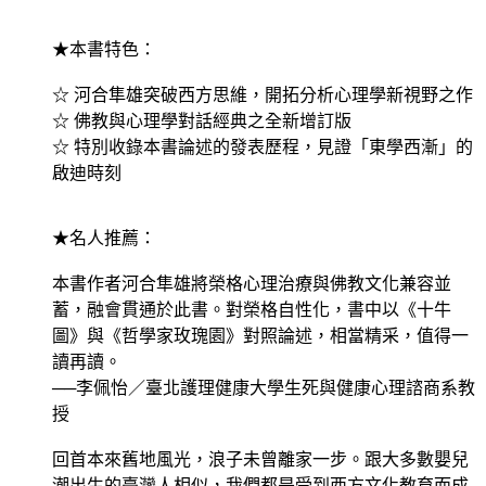
★本書特色：
☆ 河合隼雄突破西方思維，開拓分析心理學新視野之作
☆ 佛教與心理學對話經典之全新增訂版
☆ 特別收錄本書論述的發表歷程，見證「東學西漸」的
啟迪時刻
★名人推薦：
本書作者河合隼雄將榮格心理治療與佛教文化兼容並
蓄，融會貫通於此書。對榮格自性化，書中以《十牛
圖》與《哲學家玫瑰園》對照論述，相當精采，值得一
讀再讀。
──李佩怡／臺北護理健康大學生死與健康心理諮商系教
授
回首本來舊地風光，浪子未曾離家一步。跟大多數嬰兒
潮出生的臺灣人相似，我們都是受到西方文化教育而成