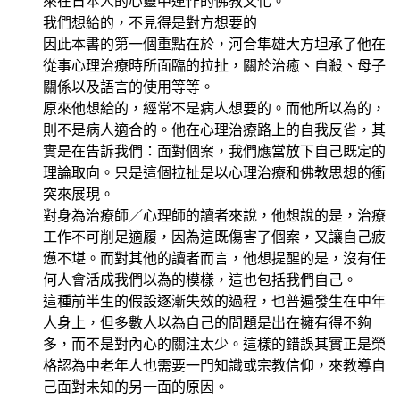
來在日本人的心靈中運作的佛教文化。
我們想給的，不見得是對方想要的
因此本書的第一個重點在於，河合隼雄大方坦承了他在
從事心理治療時所面臨的拉扯，關於治癒、自殺、母子
關係以及語言的使用等等。
原來他想給的，經常不是病人想要的。而他所以為的，
則不是病人適合的。他在心理治療路上的自我反省，其
實是在告訴我們：面對個案，我們應當放下自己既定的
理論取向。只是這個拉扯是以心理治療和佛教思想的衝
突來展現。
對身為治療師／心理師的讀者來說，他想說的是，治療
工作不可削足適履，因為這既傷害了個案，又讓自己疲
憊不堪。而對其他的讀者而言，他想提醒的是，沒有任
何人會活成我們以為的模樣，這也包括我們自己。
這種前半生的假設逐漸失效的過程，也普遍發生在中年
人身上，但多數人以為自己的問題是出在擁有得不夠
多，而不是對內心的關注太少。這樣的錯誤其實正是榮
格認為中老年人也需要一門知識或宗教信仰，來教導自
己面對未知的另一面的原因。