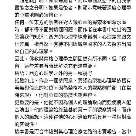
「超意識」呢？如果是前者，何以那個狀態下的自我依
舊能念念分明？如果是後者，則顯示意味著深度心理學
的心靈地圖必須修正。
任何一位東方的讀者在對人類心靈的探索來到深水區
時，都不得不面對這個問題。而作者在本書中給出的回
答讓我們知道：西方的心理學絕非鐵則。心理差異跟文
化差異一樣自然，有待不同區域與國家的人去探索出屬
於自己的心理學。
因此，佛教與榮格心理學之間固然有所不同，但「保
留」這些差異有時比解決它們還重要。
結語：西方心理學之外的另一種視野
話雖如此，作為一個參照系，我認為榮格心理學依舊有
著無與倫比的地位。因為榮格本人的觀點夠前衛（在當
時來說），他對心靈的態度也夠包容。
更重要的是，他從不因為個人的理論取向而強使病人配
合演出。他的理論始終墊基於第一手的觀察資料，而非
個人的臆想。這使得他的心理治療理論具有一種相對高
的客觀性。
這本書是河合隼雄對其心理治療之路的忠實報告，當中