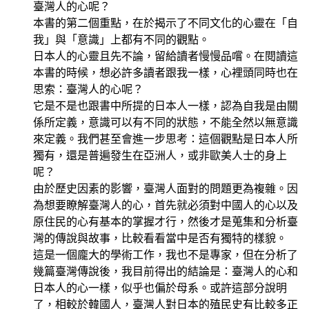
臺灣人的心呢？
本書的第二個重點，在於揭示了不同文化的心靈在「自
我」與「意識」上都有不同的觀點。
日本人的心靈且先不論，留給讀者慢慢品嚐。在閱讀這
本書的時候，想必許多讀者跟我一樣，心裡頭同時也在
思索：臺灣人的心呢？
它是不是也跟書中所提的日本人一樣，認為自我是由關
係所定義，意識可以有不同的狀態，不能全然以無意識
來定義。我們甚至會進一步思考：這個觀點是日本人所
獨有，還是普遍發生在亞洲人，或非歐美人士的身上
呢？
由於歷史因素的影響，臺灣人面對的問題更為複雜。因
為想要瞭解臺灣人的心，首先就必須對中國人的心以及
原住民的心有基本的掌握才行，然後才是蒐集和分析臺
灣的傳說與故事，比較看看當中是否有獨特的樣貌。
這是一個龐大的學術工作，我也不是專家，但在分析了
幾篇臺灣傳說後，我目前得出的結論是：臺灣人的心和
日本人的心一樣，似乎也偏於母系。或許這部分說明
了，相較於韓國人，臺灣人對日本的殖民史有比較多正