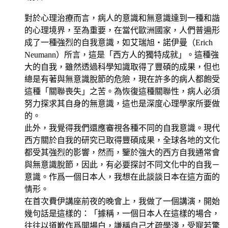
對於心理治療而言，病人的意識和無意識達到一種和諧
的心理境界，至為重要，在當代歐洲國家，人們普遍形
成了一種強烈的自我意識，如艾瑞旭・諾伊曼（Erich
Neumann）所言，這是「西方人的獨特成就」。這種強
大的自我，雖然透過科學知識取得了豐碩的成果，但也
總是有著與無意識脫節的危險，現在許多的病人都飽受
這種「關聯喪失」之苦。為恢復這種關聯性，病人必須
努力探求其自身的無意識，這也是深度心理學家所要做
的。
此外，我覺得我們還應審視各種不同的自我意識。現代
西方關於自我的研究已取得豐碩成果，全球各地的文化
都受其強烈的影響，然而，鑒於強大的西方自我通常會
與無意識脫節，因此，有必要探討不同文化中的自我－
意識。作爲一個日本人，我想在此談談日本在這方面的
情形。
在首次費伊講座前夜的晚會上，我做了一個講演，開始
幾句話是這樣的：「據稱，一個日本人在這樣的場合，
往往以道歉作爲開場白，謙稱自己才疏學淺，受寵若驚