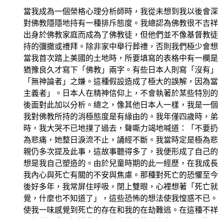
當我成為一個榮格心理分析師時，我從未想到我以後會深
對佛教隱隱地持有一種排斥態度。我總認為佛教很不吉祥
出身於佛教家庭而成為了佛教徒，但他們並不像基督教徒
持的彌撒或禮拜。除非家中舉行葬禮，否則我們極少會想
當我首次踏上美國的土地時，所要填寫的表格中有一欄是
猶豫良久才寫下「佛教」兩字。有些日本人則寫「沒有」
「無神論者」之嫌。這種假設造成了極大的誤解，因為當
主義者」。日本人在精神信仰上，不會執著於某些特別的
後面對此加以分析。總之，像其他日本人一樣，我是一個
我對佛教所持的消極態度是有緣由的。我年僅四歲時，弟
時，我大哭不已地撲了過去，聲嘶力竭地喊道：「不要扔
為悲痛，她整日淚流不止，誦經不斷。我當時定是極為悲
親仍多次提及此事，這故事聽得多了，我便形成了自己的
想是我自己塑造的。由於兒童時期的此一經歷，在我成長
我內心與死亡有關的不安與焦慮。那種對死亡的恐懼至今
後好多年，我常屏住呼吸，閉上雙眼，心裡想著「死亡就
覺，什麼也不知道了」，這些恐怖的想法使我惶惑不已。
使我一味感覺到死亡的存在和我的在劫難逃。在這種不祥