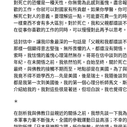
對死亡的恐懼是一種天性，你無需為此感到羞愧。盡忠報
歡的工作，你就可以對國家有所貢獻。如果你學醫，你可
解死亡對人的意義。要理解這一點，可能要花費一生的時
一樣東西不會有多大區別。對於死亡，我和父親都還談不
在從事你喜歡的工作的同時，可以慢慢對此再予以思考。
這封信中，讓我印象最深的一句話是「父親和我都還談不
那樣一個顯得意志堅強、無所畏懼的人，都還沒有開悟。
索時，我怯懦的羞愧心理蕩然無存。哥哥在信中談到的恐
年紀，在未開悟之前，我依然怕死。自始至終，關於死亡
最終，與佛教的接觸不期而至，地點卻是在美國。為了與
我竟不得不遊學西方—先是美國，後是瑞士。我隨後談到的「
都是我第一次到美國後，我的第一個心理分析師馬文．斯比格曼博士（J
介紹給我的。我對這些很是著迷，但坦白說，我也覺得它
＊
在剖析我與佛教日益親近的關係之前，我想先談一下我為
本軍事力量不斷強大，全國的參戰運動日益高漲；不幸的
鼓吹所謂「日本是神聖之國，所向無敵」的論調。我很天