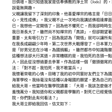
日俱增。我只知道我家是信奉佛教的淨土宗（Jodo）的，
說毫無興趣。
父親讓我留下了深刻的印象，他喜愛禪宗的格言是「日日
心，見性成佛」。我父親不止一次地向我講述佛祖達摩面
已，我想他一定開悟了，因為他不懼死亡，而我卻時時生
我日漸長大了，雖然尚不知禪宗的「真諦」，但卻期望著
重要、太有吸引力了，因為我認為「開悟」就可以讓所有
在我長成翩翩少年時，第二次世界大戰爆發了。日本軍力
是「好男兒志在沙場，為國捐軀」。雖然都市中知識階層
這種想法卻大行其道。非常糟糕的是，我怕死的念頭一點
人，因此從沒想過要去參軍。作為這樣一個「徹頭徹尾的
法：「對不起，我怕死，我不敢當兵。」
我懷著崇敬的心情，目睹了我的初中同窗好友們立下為國
海軍學校。我絲毫沒有這種以身報國的願望，更為自己的
給我大哥，他當時在醫學院讀書：「大哥，我該怎麼做才
羞愧萬分。我知道你和父親都是學醫的，對死亡已經覺悟
院，你們對此有何看法？」
我大哥立即給我回信，信文如下：