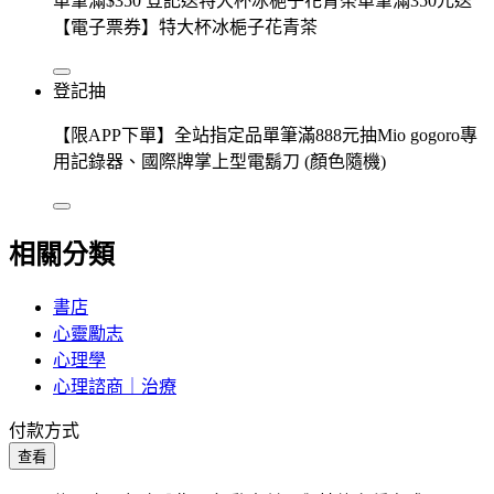
單筆滿$350 登記送特大杯冰梔子花青茶單筆滿350元送
【電子票券】特大杯冰梔子花青茶
登記抽
【限APP下單】全站指定品單筆滿888元抽Mio gogoro專
用記錄器、國際牌掌上型電鬍刀 (顏色隨機)
相關分類
書店
心靈勵志
心理學
心理諮商｜治療
付款方式
查看