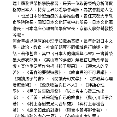
瑞士蘇黎世榮格學院學習，是第一位取得榮格分析師資
格的日本人。持有世界沙遊學會執照，為該會創始人之
一，也是日本沙遊治療的主要推動者。曾任京都大學教
育學院院長、國際日本文化研究中心所長、日本文化廳
廳長、日本臨床心理醫師學會會長、京都大學榮譽教授
等職。
河合隼雄以深厚的心理學知識為基礎，長年針對日本文
學、政治、教育、社會問題等不同領域進行論述、對
話。著作甚豐，其中《日本人的傳說與心靈》一書曾榮
獲大佛次郎獎，《高山寺的夢僧》榮獲首屆新潮學藝
獎。其他重要著作包括《孩子與惡》、《轉大人的辛
苦》、《青春的夢與遊戲》、《故事裡的不可思議》、
《閱讀孩子的書》、《閱讀奇幻文學》、《佛教與心理
治療藝術》、《源氏物語與日本人》、《神話心理
學》、《民間故事啟示錄》（以上皆由心靈工坊出
版）、《活著，就是創造自己的故事》（與小川洋子合
著）、《村上春樹去見河合隼雄》（與村上春樹合
著）、《原來如此的對話》（與吉本芭娜娜合著）、
《走進小孩的內心世界》、《心的棲止木》等。