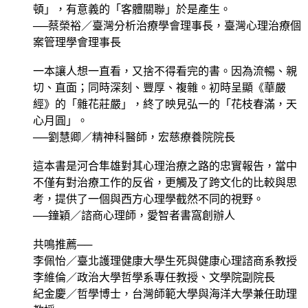
頓」，有意義的「客體關聯」於是產生。
──蔡榮裕／臺灣分析治療學會理事長，臺灣心理治療個
案管理學會理事長
一本讓人想一直看，又捨不得看完的書。因為流暢、親
切、直面；同時深刻、豐厚、複雜。初時呈顯《華嚴
經》的「雜花莊嚴」，終了映見弘一的「花枝春滿，天
心月圓」。
──劉慧卿／精神科醫師，宏慈療養院院長
這本書是河合隼雄對其心理治療之路的忠實報告，當中
不僅有對治療工作的反省，更觸及了跨文化的比較與思
考，提供了一個與西方心理學截然不同的視野。
──鐘穎／諮商心理師，愛智者書窩創辦人
共鳴推薦──
李佩怡／臺北護理健康大學生死與健康心理諮商系教授
李維倫／政治大學哲學系專任教授、文學院副院長
紀金慶／哲學博士，台灣師範大學與海洋大學兼任助理