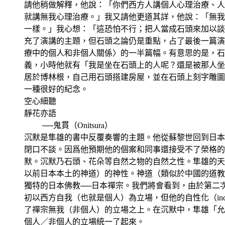
請他稍做解釋，他說：「你們西方人講個人心理治療、人
就講無我心理治療。」我又請他更道其詳，他說：「無我
一樣。」我心想：「這恐怕不行；把人當成石頭來加以談
充了演講的主題，但石頭之論仍是重點，占了最後一篇演
療中的個人和非個人關係〉的一半篇幅。有意思的是，石
義，小時他就有「我是坐在石頭上的人呢？還是被那人坐
居於博林根，自己用石頭搭建房屋，並在石頭上刻字雕圖
一種很好的紀念。
空心細聽
靜花亦語
──鬼貫（Onitsura）
沉默是隼雄的書中反覆奏響的主題。他從蘇黎世回到日本
閉口不談。因爲他預期他的個案和同事還接受不了榮格的
默。沉默乃石頭、花朵等自然之物的自然之性。隼雄的天性親
以前日本本土的神道）的神性。神道（類似於中國的道教
獨特的日本佛教──日本禪宗。我們將會看到，由於第二
初以西方自我（也就是個人）為立場，但他的自性化（indiv
了禪宗無我（非個人）的立場之上。在沉默中，隼雄「允
個人／非個人的立場統一了起來。