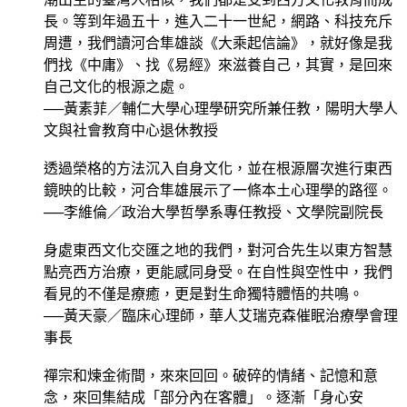
長。等到年過五十，進入二十一世紀，網路、科技充斥
周遭，我們讀河合隼雄談《大乘起信論》，就好像是我
們找《中庸》、找《易經》來滋養自己，其實，是回來
自己文化的根源之處。
──黃素菲／輔仁大學心理學研究所兼任教，陽明大學人
文與社會教育中心退休教授
透過榮格的方法沉入自身文化，並在根源層次進行東西
鏡映的比較，河合隼雄展示了一條本土心理學的路徑。
──李維倫／政治大學哲學系專任教授、文學院副院長
身處東西文化交匯之地的我們，對河合先生以東方智慧
點亮西方治療，更能感同身受。在自性與空性中，我們
看見的不僅是療癒，更是對生命獨特體悟的共鳴。
──黃天豪／臨床心理師，華人艾瑞克森催眠治療學會理
事長
禪宗和煉金術間，來來回回。破碎的情緒、記憶和意
念，來回集結成「部分內在客體」。逐漸「身心安