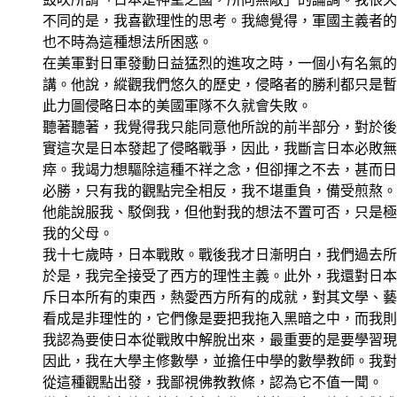
不同的是，我喜歡理性的思考。我總覺得，軍國主義者的
也不時為這種想法所困惑。
在美軍對日軍發動日益猛烈的進攻之時，一個小有名氣的
講。他說，縱觀我們悠久的歷史，侵略者的勝利都只是暫
此力圖侵略日本的美國軍隊不久就會失敗。
聽著聽著，我覺得我只能同意他所說的前半部分，對於後
實這次是日本發起了侵略戰爭，因此，我斷言日本必敗無
瘁。我竭力想驅除這種不祥之念，但卻揮之不去，甚而日
必勝，只有我的觀點完全相反，我不堪重負，備受煎熬。
他能說服我、駁倒我，但他對我的想法不置可否，只是極
我的父母。
我十七歲時，日本戰敗。戰後我才日漸明白，我們過去所
於是，我完全接受了西方的理性主義。此外，我還對日本
斥日本所有的東西，熱愛西方所有的成就，對其文學、藝
看成是非理性的，它們像是要把我拖入黑暗之中，而我則
我認為要使日本從戰敗中解脫出來，最重要的是要學習現
因此，我在大學主修數學，並擔任中學的數學教師。我對
從這種觀點出發，我鄙視佛教教條，認為它不值一聞。