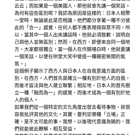
云云；而如果是一個美國人，那他就會先講一個笑話。
為何有這些區別呢？我認為原因是這樣的：日本人相聚
一堂時，無論彼此是否相識，他們都分享著一種不分彼
此的「合一」感覺，任何人都不應表現得與眾不同，所
以，當其中一個人出來講話時，他就必須致歉，說明自
己與他人並無區別；然而，在西方，即便來自同一個地
方，大家都很獨立，當一個人在作開場白時，他就要講
一個笑話，以便在哄堂大笑中營造一種親密無間的氣
氛。」
這個例子顯示了西方人與日本人在自我意識方面的區
別。在西方，人們首先是確立一種有別於他人的自我，
而後才設法與他人建立聯繫；相反地，日本人則首先樹
立一種「融而為一」的感覺，而後才成為一個有別於他
人的個人。
如果我們從一個特定的文化角度出發去看待事物，就很
容易批評其他的文化。其實，要判定哪種「立場」正
確，是不太可能的事。我想，以後現代意識為鵠的，我
們就能彼此瞭解，相互受益。