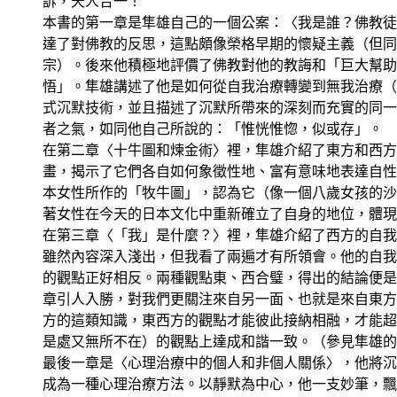
訴，天人合一！
本書的第一章是隼雄自己的一個公案：〈我是誰？佛教徒
達了對佛教的反思，這點頗像榮格早期的懷疑主義（但同
宗）。後來他積極地評價了佛教對他的教誨和「巨大幫助
悟」。隼雄講述了他是如何從自我治療轉變到無我治療（n
式沉默技術，並且描述了沉默所帶來的深刻而充實的同一
者之氣，如同他自己所說的：「惟恍惟惚，似或存」。
在第二章〈十牛圖和煉金術〉裡，隼雄介紹了東方和西方
畫，揭示了它們各自如何象徵性地、富有意味地表達自性
本女性所作的「牧牛圖」，認為它（像一個八歲女孩的沙
著女性在今天的日本文化中重新確立了自身的地位，體現
在第三章〈「我」是什麼？〉裡，隼雄介紹了西方的自我
雖然內容深入淺出，但我看了兩遍才有所領會。他的自我
的觀點正好相反。兩種觀點東、西合璧，得出的結論便是
章引人入勝，對我們更關注來自另一面、也就是來自東方
方的這類知識，東西方的觀點才能彼此接納相融，才能超
是處又無所不在）的觀點上達成和諧一致。（參見隼雄的
最後一章是〈心理治療中的個人和非個人關係〉，他將沉
成為一種心理治療方法。以靜默為中心，他一支妙筆，飄