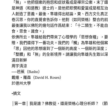
「無」。他把個案的抱怨和症狀看成是禪宗公案，末了還
是神道（和道教）道士的，是他把悲憫和愛當成是相互治
人創造了意義。最後，隼雄得出結論，東、西方文化真正
卷沉思，你的直覺會告訴你，他對（如同榮格）整合的前
最後讓我以佛陀的幾句話作爲結束：「十二類生，不能自
食，思食，識食。」
依佛所云，隼雄給我們帶來了心理學的「思想食糧」，要
贈，我們還得下一番功夫。我們的「觸」為隼雄和他個案
「思」因他的思想達到了一個新的高度、一個新的深度；
「整體」和「無」的全新境界。請讓我向隼雄先生致以深
滿目新鮮
周宇清涼
──芭蕉（Basho）
戴維・羅森（David H. Rosen）
於德州大學
•摘文
│第一章│ 我是誰？佛教徒，還是榮格心理分析師？ （