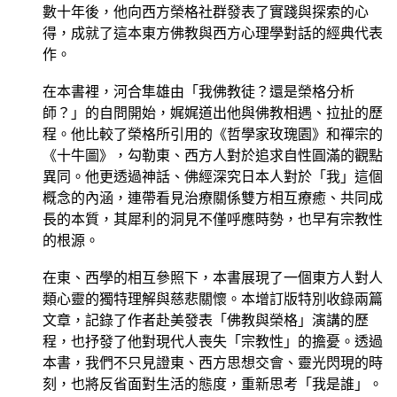
數十年後，他向西方榮格社群發表了實踐與探索的心
得，成就了這本東方佛教與西方心理學對話的經典代表
作。
在本書裡，河合隼雄由「我佛教徒？還是榮格分析
師？」的自問開始，娓娓道出他與佛教相遇、拉扯的歷
程。他比較了榮格所引用的《哲學家玫瑰園》和禪宗的
《十牛圖》，勾勒東、西方人對於追求自性圓滿的觀點
異同。他更透過神話、佛經深究日本人對於「我」這個
概念的內涵，連帶看見治療關係雙方相互療癒、共同成
長的本質，其犀利的洞見不僅呼應時勢，也早有宗教性
的根源。
在東、西學的相互參照下，本書展現了一個東方人對人
類心靈的獨特理解與慈悲關懷。本增訂版特別收錄兩篇
文章，記錄了作者赴美發表「佛教與榮格」演講的歷
程，也抒發了他對現代人喪失「宗教性」的擔憂。透過
本書，我們不只見證東、西方思想交會、靈光閃現的時
刻，也將反省面對生活的態度，重新思考「我是誰」。