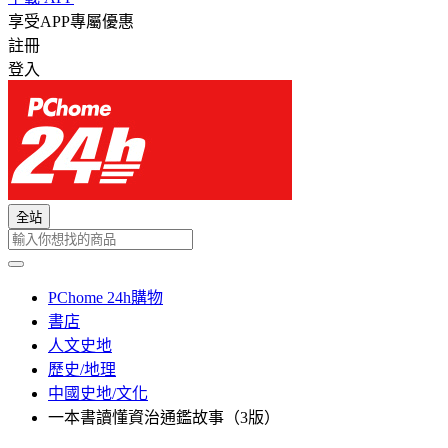
享受APP專屬優惠
註冊
登入
全站
PChome 24h購物
書店
人文史地
歷史/地理
中國史地/文化
一本書讀懂資治通鑑故事（3版）