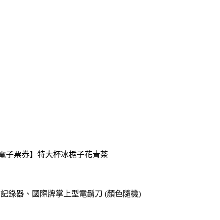
送【電子票券】特大杯冰梔子花青茶
o專用記錄器、國際牌掌上型電鬍刀 (顏色隨機)