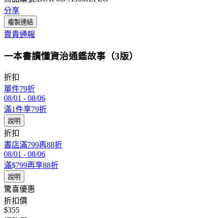
分享
複製連結
賣貴通報
一本書讀懂資治通鑑故事（3版）
折扣
單件79折
08/01
-
08/06
滿1件享79折
說明
折扣
書店滿799再88折
08/01
-
08/06
滿$799再享88折
說明
驚喜優惠
折扣價
$355