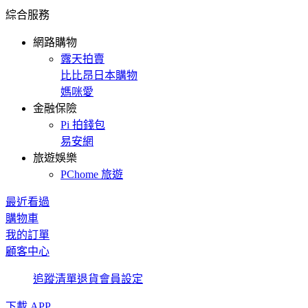
綜合服務
網路購物
露天拍賣
比比昂日本購物
媽咪愛
金融保險
Pi 拍錢包
易安網
旅遊娛樂
PChome 旅遊
最近看過
購物車
我的訂單
顧客中心
追蹤清單
退貨
會員設定
下載 APP