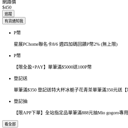
網路價
$450
追蹤
有貨通知我
P幣
星展PChome聯名卡8/6 週四加碼回饋P幣2% (無上限)
P幣
【限全盈+PAY】單筆滿$5000送100P幣
登記送
單筆滿$350 登記送特大杯冰梔子花青茶單筆滿350元
登記抽
【限APP下單】全站指定品單筆滿888元抽Mio gogor
看全部