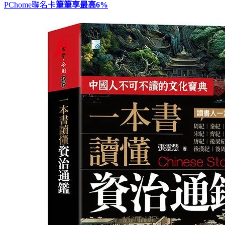
PChome聯名卡
筆筆享最高
6%