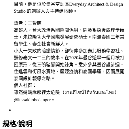
目前，他是位於曼谷空訕區Everyday Architect & Design
Studio 的創辦人與主持建築師。
譯者：王賢慈
高雄人，台大政治系國際關係組、園藝系採後處理學碩
士，朱拉隆功大學國際發展研究碩士。南漂泰國三年當
留學生、泰企社會新鮮人。
小大一失敗的暗戀情節，卻衍伸參加泰北服務學習社、
選修泰文一二三的故事。在2020年曼谷遊學一個月被打
回原形，從三碗豬腳開始練角。意外參與曼谷設計週、
住進雲和街風水寶地、歷經疫情和泰國學運，因而展開
泰國設計報導之路。
個人社群：
雖然媽媽說那裡太危險（งานดีไซน์ไต้หวันและไทย）
@itissaidtobedanger。
規格/說明