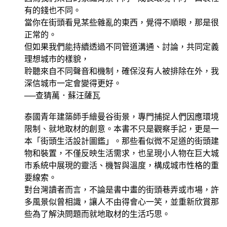
有的錢也不同。
當你在街頭看見某些雜亂的東西，覺得不順眼，那是很
正常的。
但如果我們能持續透過不同管道溝通、討論，共同定義
理想城市的樣貌，
聆聽來自不同聲音和機制，確保沒有人被排除在外，我
深信城市一定會變得更好。
──查猜萬．蘇汪薩瓦
泰國青年建築師手繪曼谷街景，專門捕捉人們因應環境
限制、就地取材的創意。本書不只是觀察手記，更是一
本「街頭生活設計圖鑑」。那些看似微不足道的街頭建
物和裝置，不僅反映生活需求，也呈現小人物在巨大城
市系統中展現的靈活、機智與溫度，構成城市性格的重
要線索。
對台灣讀者而言，不論是書中畫的街頭巷弄或市場，許
多風景似曾相識，讓人不由得會心一笑，並重新欣賞那
些為了解決問題而就地取材的生活巧思。