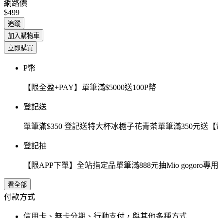
網路價
$499
追蹤
加入購物車
立即購買
P幣
【限全盈+PAY】單筆滿$5000送100P幣
登記送
單筆滿$350 登記送特大杯冰梔子花青茶單筆滿350元
登記抽
【限APP下單】全站指定品單筆滿888元抽Mio gogor
看全部
付款方式
信用卡、無卡分期、行動支付，與其他多種方式