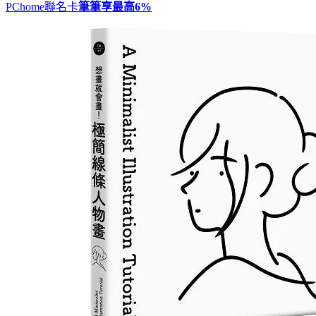
PChome聯名卡
筆筆享最高
6%