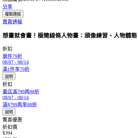
分享
複製連結
賣貴通報
想畫就會畫！極簡線條人物畫：頭像練習、人物體態
折扣
單件79折
08/07
-
08/14
滿1件享79折
說明
折扣
書店滿799再88折
08/07
-
08/14
滿$799再享88折
說明
驚喜優惠
折扣價
$394