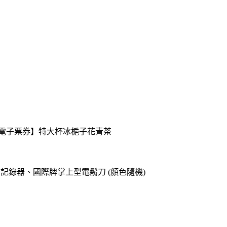
送【電子票券】特大杯冰梔子花青茶
o專用記錄器、國際牌掌上型電鬍刀 (顏色隨機)