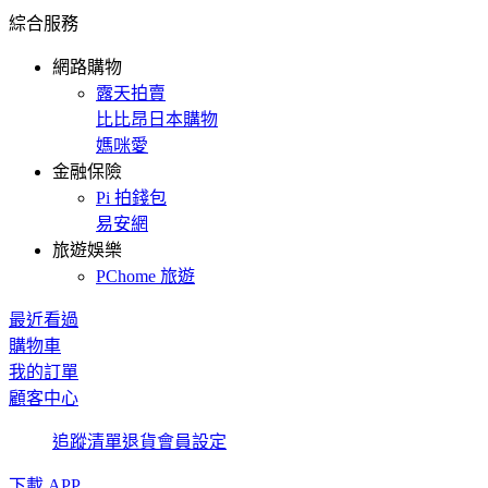
綜合服務
網路購物
露天拍賣
比比昂日本購物
媽咪愛
金融保險
Pi 拍錢包
易安網
旅遊娛樂
PChome 旅遊
最近看過
購物車
我的訂單
顧客中心
追蹤清單
退貨
會員設定
下載 APP