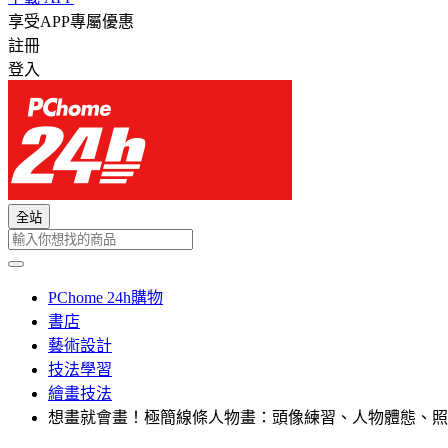
享受APP專屬優惠
註冊
登入
全站
PChome 24h購物
書店
藝術設計
技法學習
繪畫技法
想畫就會畫！極簡線條人物畫：頭像練習、人物體態、照