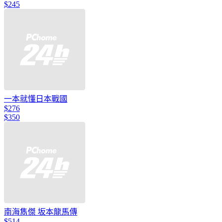
$245
一本就懂日本戰國
$276
$350
南海雋傑 坂本龍馬傳
$514