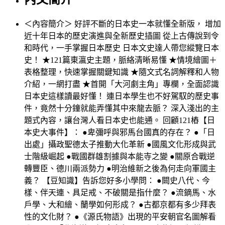
＜內容簡介＞ 好評不斷的日本史一本就懂全新版， 增加
近十年日本的歷史演進與全新歷史插圖 從上古傳說到令
和時代，一手掌握日本歷史 日本文史達人帶您縱覽日本
史！ ★121篇東瀛史主題，脈絡清晰易懂 ★情境繪圖＋
表格整理，快速掌握關鍵知識 ★隨文式名詞解釋和人物
介紹，一網打盡 ★首開「大河劇主角」專欄，全面認識
日本史這樣讀最好懂！ 連日本學生也不好駕馭的歷史事
件，竟然十分鐘就能弄懂其中來龍去脈？ 深入淺出的主
題式內容，讓台灣人看日本史也能通。 回顧121樁【日
本史大事件】： ●卑彌呼與邪馬台國真的存在？ ●「日
出處」攝政聖德太子推動大化革新 ●國風文化形成與武
士階級崛起 ●戰國群雄割據與本能寺之變 ●關原合戰逆
轉豐臣、德川兩派勢力 ●明治維新之後為何走向軍國主
義？ 【豆知識】告訴您好多小學問： ●闕史八代、今
樣、伴天連、具足戒、不破關是指什麼？ ●流鏑馬、水
戶學、大和繪、蘭學如何形成？ ●古都京都有多少拜表
性的文化財？ ●《源氏物語》出現的平安朝官名圖解看