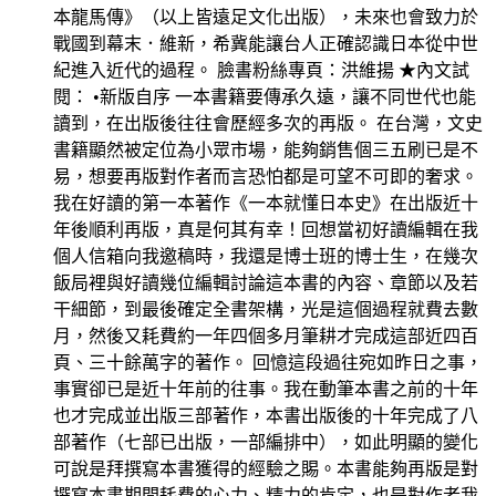
本龍馬傳》（以上皆遠足文化出版），未來也會致力於
戰國到幕末．維新，希冀能讓台人正確認識日本從中世
紀進入近代的過程。 臉書粉絲專頁：洪維揚 ★內文試
閱： •新版自序 一本書籍要傳承久遠，讓不同世代也能
讀到，在出版後往往會歷經多次的再版。 在台灣，文史
書籍顯然被定位為小眾市場，能夠銷售個三五刷已是不
易，想要再版對作者而言恐怕都是可望不可即的奢求。
我在好讀的第一本著作《一本就懂日本史》在出版近十
年後順利再版，真是何其有幸！回想當初好讀編輯在我
個人信箱向我邀稿時，我還是博士班的博士生，在幾次
飯局裡與好讀幾位編輯討論這本書的內容、章節以及若
干細節，到最後確定全書架構，光是這個過程就費去數
月，然後又耗費約一年四個多月筆耕才完成這部近四百
頁、三十餘萬字的著作。 回憶這段過往宛如昨日之事，
事實卻已是近十年前的往事。我在動筆本書之前的十年
也才完成並出版三部著作，本書出版後的十年完成了八
部著作（七部已出版，一部編排中），如此明顯的變化
可說是拜撰寫本書獲得的經驗之賜。本書能夠再版是對
撰寫本書期間耗費的心力、精力的肯定，也是對作者我