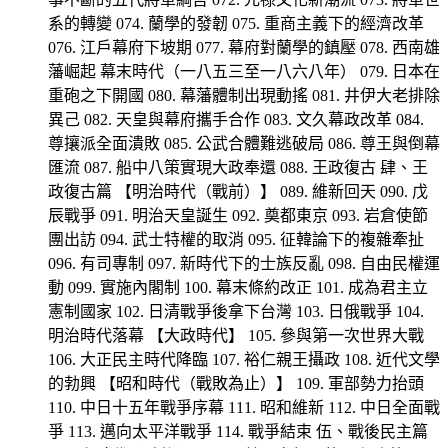
系的轉變 074. 蘭學的發韌 075. 重商主義下的經濟改革
076. 江戶幕府下坡期 077. 幕府對蘭學的鎮壓 078. 西南雄
藩崛起 幕末時代（一八五三至一八六八年） 079. 日本在
重砲之下開國 080. 幕藩體制出現動搖 081. 井伊大老排除
異己 082. 天皇與幕府攜手合作 083. 文久幕政改革 084.
尊攘派全面潰敗 085. 公武合體難逃破局 086. 尊王與倒幕
匯流 087. 船中八策實現大政奉還 088. 王政復古 肆、王
政復古篇 【明治時代（戰前）】 089. 維新回天 090. 戊
辰戰爭 091. 明治天皇誕生 092. 奠都東京 093. 岩倉使節
團出訪 094. 武士特權的取消 095. 征韓論下的複雜牽扯
096. 有司專制 097. 新時代下的士族反亂 098. 自由民權運
動 099. 實施內閣制 100. 幕末條約改正 101. 成為君主立
憲制國家 102. 日清戰爭後拿下台灣 103. 日俄戰爭 104.
明治時代落幕 【大政時代】 105. 參與第一次世界大戰
106. 大正民主時代降臨 107. 裕仁親王攝政 108. 近代文學
的勃興 【昭和時代（戰敗為止）】 109. 軍部勢力抬頭
110. 中日十五年戰爭序幕 111. 昭和維新 112. 中日全面戰
爭 113. 邁向太平洋戰爭 114. 戰爭結束 伍、戰後民主篇