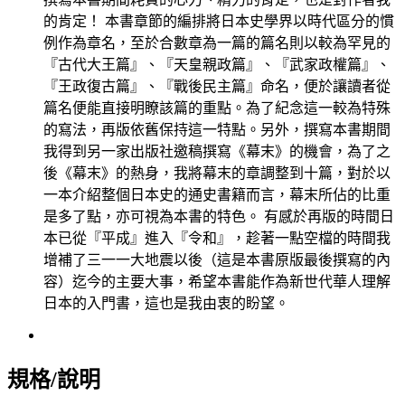
的肯定！ 本書章節的編排將日本史學界以時代區分的慣
例作為章名，至於合數章為一篇的篇名則以較為罕見的
『古代大王篇』、『天皇親政篇』、『武家政權篇』、
『王政復古篇』、『戰後民主篇』命名，便於讓讀者從
篇名便能直接明瞭該篇的重點。為了紀念這一較為特殊
的寫法，再版依舊保持這一特點。另外，撰寫本書期間
我得到另一家出版社邀稿撰寫《幕末》的機會，為了之
後《幕末》的熱身，我將幕末的章調整到十篇，對於以
一本介紹整個日本史的通史書籍而言，幕末所佔的比重
是多了點，亦可視為本書的特色。 有感於再版的時間日
本已從『平成』進入『令和』，趁著一點空檔的時間我
增補了三一一大地震以後（這是本書原版最後撰寫的內
容）迄今的主要大事，希望本書能作為新世代華人理解
日本的入門書，這也是我由衷的盼望。
規格/說明