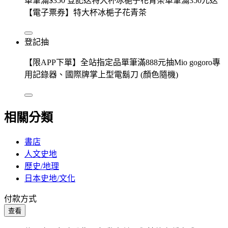
單筆滿$350 登記送特大杯冰梔子花青茶單筆滿350元送
【電子票券】特大杯冰梔子花青茶
登記抽
【限APP下單】全站指定品單筆滿888元抽Mio gogoro專
用記錄器、國際牌掌上型電鬍刀 (顏色隨機)
相關分類
書店
人文史地
歷史/地理
日本史地/文化
付款方式
查看