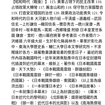
【昭和時代（戰後）】 115. 美軍占領下的民主改革 116.
占領政策大轉彎 117. 舊金山和約 118. 保守勢力漸趨整合
119. 打造安定穩固的治世 120. 政黨政治功能喪失 121. 令
和時代的日本 大河劇人物介紹 ─平清盛 ─源義經 ─武田
信玄 ─上杉謙信 ─織田信長 ─豐臣秀吉 ─德川家康 ─真
田幸村 ─坂本龍馬 ─篤姬 ─西鄉隆盛 附錄 日本皇室世系
圖 鎌倉．室町．德川幕府將軍 參考書目 ＜作者簡介＞
洪維揚 六年級大叔，生於彰化縣員林市，畢業於彰化高
中、東海大學歷史系、輔仁大學日本文學研究所。不求
聞達於各方，過著教書讀書寫書的愜意日子。 最初的寫
作內容為戰國時代，近年來將焦點集中在日本從封建時
代過渡到近代的幕末．維新上，著作有《日本戰國風雲
錄．天下大勢》、《日本戰國風雲錄．群雄紛起》、
《日本戰國風雲錄．歸於一統》、《日本戰國梟雄錄．
西國篇》、《日本戰國梟雄錄．東國篇》（以上皆為遠
流出版）、《一本就懂日本史》、《日本神話故事》、
《一本就懂日本幕末》（以上為好讀出版）、《幕末：
日本近代化的黎明前》《戊辰戰爭：還原被隱藏的真
相》《御一新：近代日本的光與影》以及《南海雋傑坂