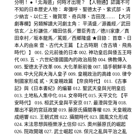
分明！ ●「北海道」何時才出現？ 【人物通】認識不可
不知的日本歷史人物： 卑彌呼、聖德太子、紫式部、清
少納言、以仁王、雜賀眾、奇兵隊、吉田茂…… 【大河
劇專欄】另類解讀大河劇主角： 平清盛／源義經／武田
信玄／上杉謙信／織田信長／豐臣秀吉／德川家康／真
田幸村／坂本龍馬／篤姬／西鄉隆盛 ★目錄： 首章、日
本人的由來 壹、古代大王篇 【上古時期（含古墳．飛鳥
時代）】 001. 公元前後的日本 002. 神功皇后與倭五王時
代 003. 五、六世紀倭國國內的政治局勢 004. 佛教傳入
005. 聖德太子改革 006. 大化革新前後 007. 插手朝鮮半島
008. 中大兄與大海人皇子 009. 皇親政治的高峰 010. 律令
制國家形成 貳、天皇親政篇 【奈良時代】 011.《古事
記》與《日本書紀》的編纂 012. 聖武天皇與光明皇后
013. 土地私人集中化 014. 女帝時代 015. 天平文化 【平
安時代】 016. 桓武天皇與平安京 017. 最澄與空海 018.
層出不窮的宮廷政變 019. 藤原氏攝關專權 020. 天皇親政
成絕響 021. 王朝式微 022. 攝關時代 023. 國風文化形成
024. 末法思想與極樂淨土信仰 025. 奧州藤原氏的崛起
026. 院政開端 027. 武士崛起 028. 保元之亂與平治之亂