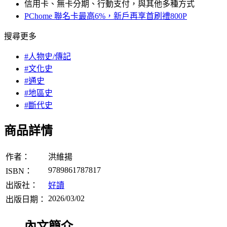
信用卡、無卡分期、行動支付，與其他多種方式
PChome 聯名卡最高6%，新戶再享首刷禮800P
搜尋更多
#人物史/傳記
#文化史
#通史
#地區史
#斷代史
商品詳情
作者：
洪維揚
9789861787817
ISBN：
出版社：
好讀
2026/03/02
出版日期：
內文簡介