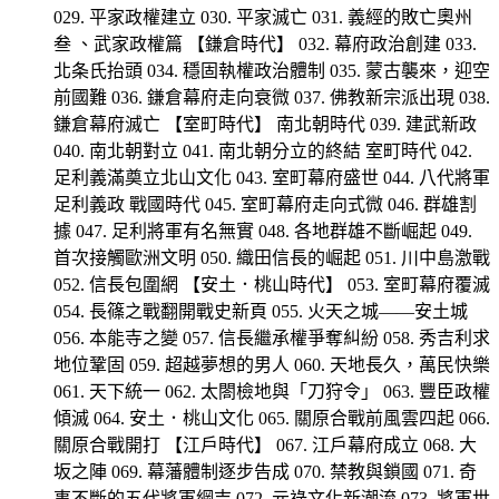
029. 平家政權建立 030. 平家滅亡 031. 義經的敗亡奧州
叁 、武家政權篇 【鎌倉時代】 032. 幕府政治創建 033.
北条氏抬頭 034. 穩固執權政治體制 035. 蒙古襲來，迎空
前國難 036. 鎌倉幕府走向衰微 037. 佛教新宗派出現 038.
鎌倉幕府滅亡 【室町時代】 南北朝時代 039. 建武新政
040. 南北朝對立 041. 南北朝分立的終結 室町時代 042.
足利義滿奠立北山文化 043. 室町幕府盛世 044. 八代將軍
足利義政 戰國時代 045. 室町幕府走向式微 046. 群雄割
據 047. 足利將軍有名無實 048. 各地群雄不斷崛起 049.
首次接觸歐洲文明 050. 織田信長的崛起 051. 川中島激戰
052. 信長包圍網 【安土．桃山時代】 053. 室町幕府覆滅
054. 長篠之戰翻開戰史新頁 055. 火天之城——安土城
056. 本能寺之變 057. 信長繼承權爭奪糾紛 058. 秀吉利求
地位鞏固 059. 超越夢想的男人 060. 天地長久，萬民快樂
061. 天下統一 062. 太閤檢地與「刀狩令」 063. 豐臣政權
傾滅 064. 安土．桃山文化 065. 關原合戰前風雲四起 066.
關原合戰開打 【江戶時代】 067. 江戶幕府成立 068. 大
坂之陣 069. 幕藩體制逐步告成 070. 禁教與鎖國 071. 奇
事不斷的五代將軍綱吉 072. 元祿文化新潮流 073. 將軍世