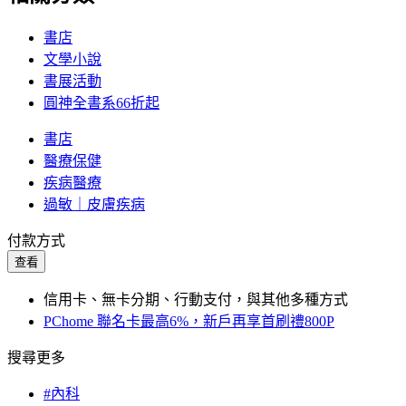
書店
文學小說
書展活動
圓神全書系66折起
書店
醫療保健
疾病醫療
過敏｜皮膚疾病
付款方式
查看
信用卡、無卡分期、行動支付，與其他多種方式
PChome 聯名卡最高6%，新戶再享首刷禮800P
搜尋更多
#內科