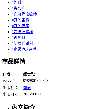
#外科
#失智症
#血液腫瘤癌症
#其他各科
#其他疾病
#胃腸肝膽科
#神經科
#新陳代謝科
#憂鬱症/精神科
商品詳情
作者：
顏宏融
9789861364353
ISBN：
出版社：
如何
2015/09/30
出版日期：
內文簡介