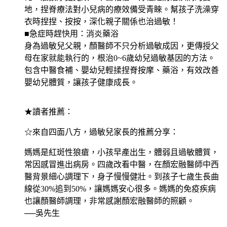
地，捏脊療法對小兒病的療效備受青睞。幫孩子洗澡穿
衣時捏捏、按按，深化親子關係也治過敏！
■急症時趕快用：消炎藥浴
身為過敏兒父親，顏醫師不只分析過敏成因，更傳授父
母在家就能執行的，根治0~6歲幼兒過敏基因的方法。
包含中醫食補、嬰幼兒輕揉捏脊按摩、藥浴，有效改善
嬰幼兒體質，讓孩子健康成長。
★讀者推薦：
☆來自四面八方，過敏兒家長的推薦分享：
媽媽是紅斑性狼瘡，小孩早產出生，體弱且過敏體質，
常因感冒進出病房。四歲改看中醫，在顏宏融醫師中西
醫背景細心調理下，身子慢慢健壯。到孩子七歲生長曲
線從30%追到50%，讓媽媽安心很多。媽媽的免疫疾病
也讓顏醫師調理，非常感謝顏宏融醫師的照顧。
──吳先生