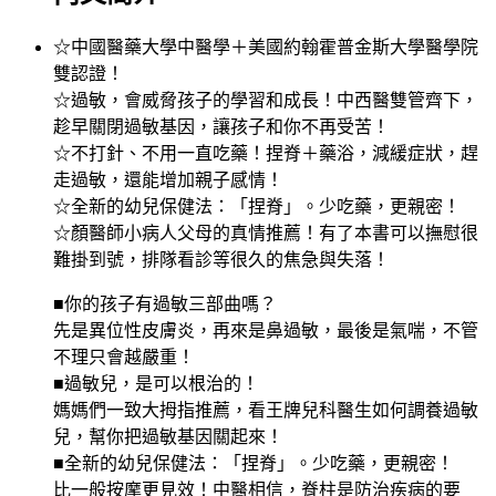
☆中國醫藥大學中醫學＋美國約翰霍普金斯大學醫學院
雙認證！
☆過敏，會威脅孩子的學習和成長！中西醫雙管齊下，
趁早關閉過敏基因，讓孩子和你不再受苦！
☆不打針、不用一直吃藥！捏脊＋藥浴，減緩症狀，趕
走過敏，還能增加親子感情！
☆全新的幼兒保健法：「捏脊」。少吃藥，更親密！
☆顏醫師小病人父母的真情推薦！有了本書可以撫慰很
難掛到號，排隊看診等很久的焦急與失落！
■你的孩子有過敏三部曲嗎？
先是異位性皮膚炎，再來是鼻過敏，最後是氣喘，不管
不理只會越嚴重！
■過敏兒，是可以根治的！
媽媽們一致大拇指推薦，看王牌兒科醫生如何調養過敏
兒，幫你把過敏基因關起來！
■全新的幼兒保健法：「捏脊」。少吃藥，更親密！
比一般按摩更見效！中醫相信，脊柱是防治疾病的要