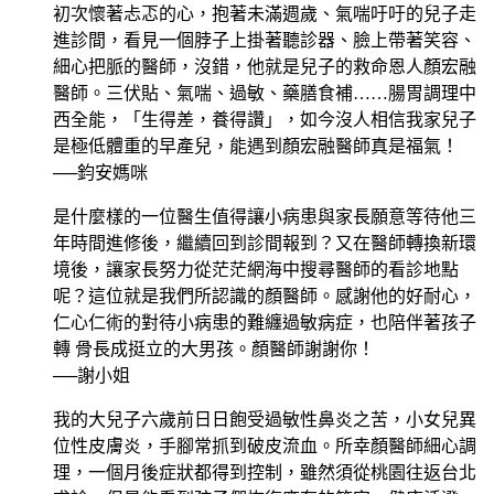
初次懷著忐忑的心，抱著未滿週歲、氣喘吁吁的兒子走
進診間，看見一個脖子上掛著聽診器、臉上帶著笑容、
細心把脈的醫師，沒錯，他就是兒子的救命恩人顏宏融
醫師。三伏貼、氣喘、過敏、藥膳食補……腸胃調理中
西全能，「生得差，養得讚」，如今沒人相信我家兒子
是極低體重的早產兒，能遇到顏宏融醫師真是福氣！
──鈞安媽咪
是什麼樣的一位醫生值得讓小病患與家長願意等待他三
年時間進修後，繼續回到診間報到？又在醫師轉換新環
境後，讓家長努力從茫茫網海中搜尋醫師的看診地點
呢？這位就是我們所認識的顏醫師。感謝他的好耐心，
仁心仁術的對待小病患的難纏過敏病症，也陪伴著孩子
轉 骨長成挺立的大男孩。顏醫師謝謝你！
──謝小姐
我的大兒子六歲前日日飽受過敏性鼻炎之苦，小女兒異
位性皮膚炎，手腳常抓到破皮流血。所幸顏醫師細心調
理，一個月後症狀都得到控制，雖然須從桃園往返台北