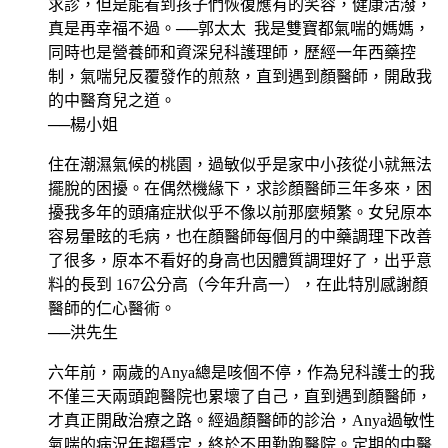
求診，但是能看到孩子們恢復應有的笑容，健康活潑，
真是再幸福不過。──郭太太 我是雙寶都氣喘的媽媽，
同時也是營養師和資深兒科護理師，歷經一年西藥控
制，氣喘兒反覆發作的煎熬，直到遇到顏醫師，開啟我
的中醫育兒之道。
──楊小姐
住在潮濕氣候的桃園，過敏似乎是家中小孩從小就無法
擺脫的困擾。在偶然機緣下，求診顏醫師三年多來，困
擾我多年的頭痛症狀似乎不像以前那麼頻繁。女兒原本
容易暈眩的毛病，也在顏醫師每個月的中藥調理下改善
了很多，原本不看好的身高也因體質調理好了，出乎意
料的長到 167公分高（今年升高一），在此特別感謝顏
醫師的仁心醫術。
──洪先生
六年前，兩歲的Anya總是咳個不停，作為兒科護士的我
不僅三天兩頭跑醫院也累壞了自己，直到遇到顏醫師，
才真正開啟治療之路。經過顏醫師的診治，Anya過敏性
氣喘的病況年趨穩定，終於不用勤跑醫院。定期的中醫