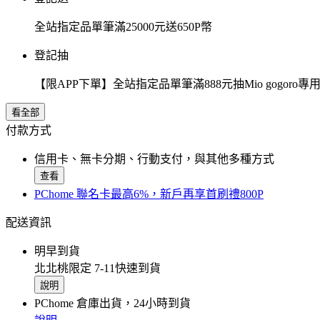
全站指定品單筆滿25000元送650P幣
登記抽
【限APP下單】全站指定品單筆滿888元抽Mio gogor
看全部
付款方式
信用卡、無卡分期、行動支付，與其他多種方式
查看
PChome 聯名卡最高6%，新戶再享首刷禮800P
配送資訊
明早到貨
北北桃限定 7-11快速到貨
說明
PChome 倉庫出貨，24小時到貨