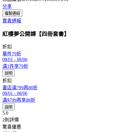
分享
複製連結
賣貴通報
紅樓夢公開課【四冊套書】
折扣
單件79折
08/01
-
08/06
滿1件享79折
說明
折扣
書店滿799再88折
08/01
-
08/06
滿$799再享88折
說明
5.0
2
則評價
驚喜優惠