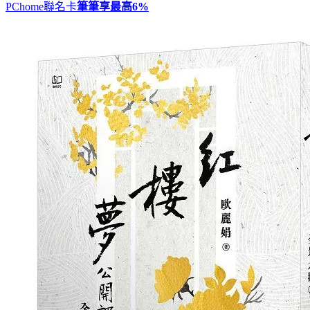
PChome聯名卡
筆筆享最高
6%