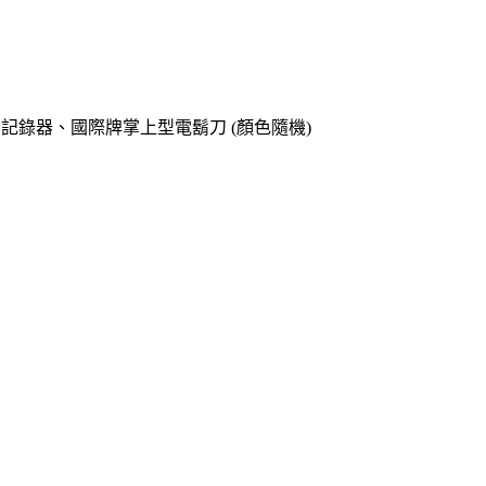
o專用記錄器、國際牌掌上型電鬍刀 (顏色隨機)