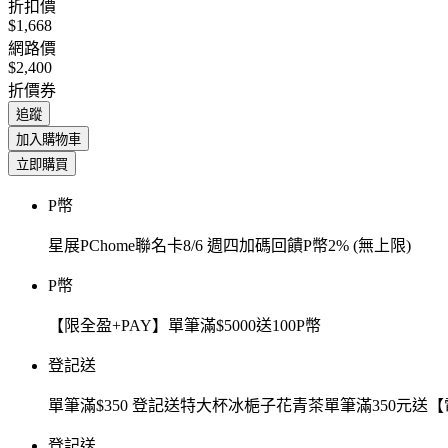
折扣價
$1,668
網路價
$2,400
折價券
追蹤
加入購物車
立即購買
P幣
星展PChome聯名卡8/6 週四加碼回饋P幣2% (無上限)
P幣
【限全盈+PAY】單筆滿$5000送100P幣
登記送
單筆滿$350 登記送特大杯冰梔子花青茶單筆滿350元
登記送