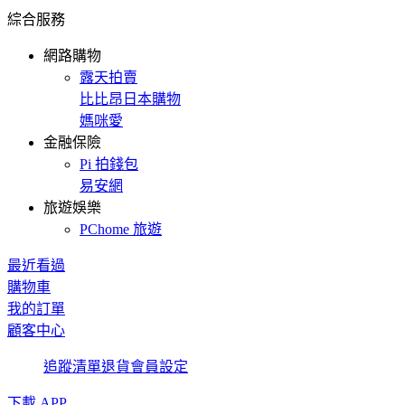
綜合服務
網路購物
露天拍賣
比比昂日本購物
媽咪愛
金融保險
Pi 拍錢包
易安網
旅遊娛樂
PChome 旅遊
最近看過
購物車
我的訂單
顧客中心
追蹤清單
退貨
會員設定
下載 APP