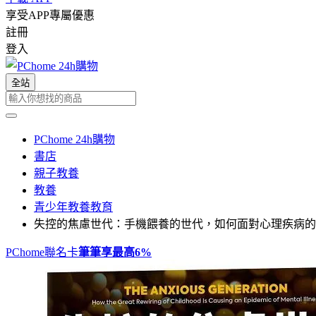
享受APP專屬優惠
註冊
登入
全站
PChome 24h購物
書店
親子教養
教養
青少年教養教育
失控的焦慮世代：手機餵養的世代，如何面對心理疾病的
PChome聯名卡
筆筆享最高
6%