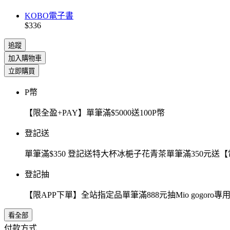
KOBO電子書
$336
追蹤
加入購物車
立即購買
P幣
【限全盈+PAY】單筆滿$5000送100P幣
登記送
單筆滿$350 登記送特大杯冰梔子花青茶單筆滿350元
登記抽
【限APP下單】全站指定品單筆滿888元抽Mio gogor
看全部
付款方式