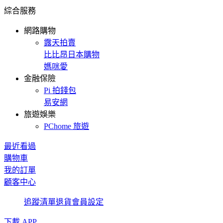
綜合服務
網路購物
露天拍賣
比比昂日本購物
媽咪愛
金融保險
Pi 拍錢包
易安網
旅遊娛樂
PChome 旅遊
最近看過
購物車
我的訂單
顧客中心
追蹤清單
退貨
會員設定
下載 APP