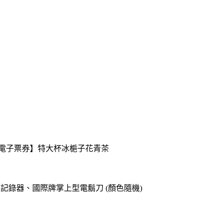
送【電子票券】特大杯冰梔子花青茶
o專用記錄器、國際牌掌上型電鬍刀 (顏色隨機)