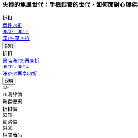
失控的焦慮世代：手機餵養的世代，如何面對心理疾
折扣
單件79折
08/07
-
08/14
滿1件享79折
說明
折扣
書店滿799再88折
08/07
-
08/14
滿$799再享88折
說明
4.9
10
則評價
驚喜優惠
折扣價
$379
網路價
$480
相關商品