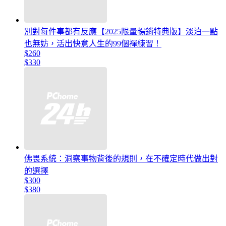
別對每件事都有反應【2025限量暢銷特典版】淡泊一點
也無妨，活出快意人生的99個禪練習！
$260
$330
佛畏系統：洞察事物背後的規則，在不確定時代做出對
的選擇
$300
$380