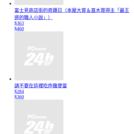
富士見商店街的奇蹟日（本屋大賞＆直木賞得主「最王
道的職人小說」）
$363
$460
請不要在這裡吃炸雞便當
$284
$360