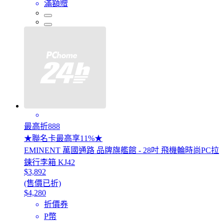
滿額贈
最高折888
★聯名卡最高享11%★
EMINENT 萬國通路 品牌旗艦館 - 28吋 飛機輪時尚PC拉
鍊行李箱 KJ42
$3,892
(售價已折)
$4,280
折價券
P幣