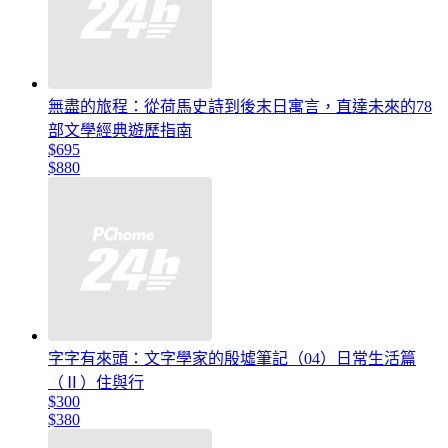
無盡的旅程：從荷馬史詩到後末日寓言，直達未來的78
部文學經典遊歷指南
$695
$880
字字有來頭：文字學家的殷墟筆記（04）日常生活篇
（Ⅱ）住與行
$300
$380