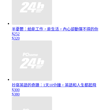
半憂鬱：給能工作，能生活，內心卻動彈不得的你
$252
$320
抄寫英語的奇蹟：1天10分鐘，英語和人生都起飛
$300
$380