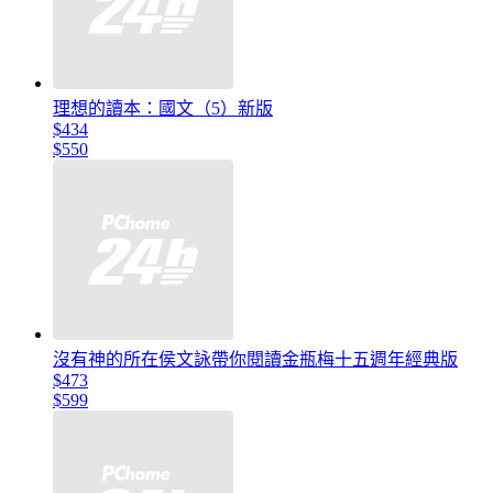
理想的讀本：國文（5）新版
$434
$550
沒有神的所在侯文詠帶你閱讀金瓶梅十五週年經典版
$473
$599