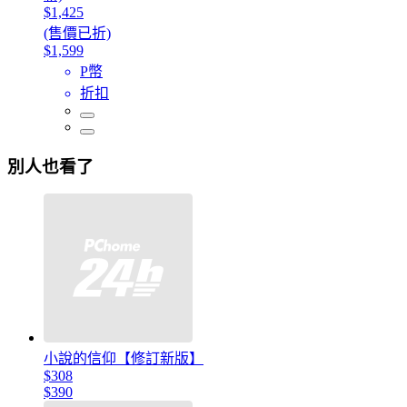
$1,425
(售價已折)
$1,599
P幣
折扣
別人也看了
小說的信仰【修訂新版】
$308
$390