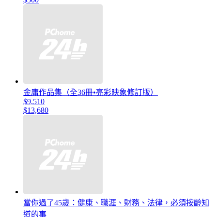
金庸作品集（全36冊•亮彩映象修訂版）
$9,510
$13,680
當你過了45歲：健康、職涯、財務、法律，必須按齡知
道的事