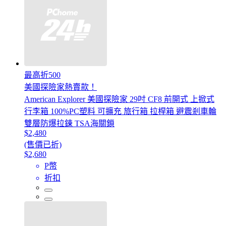
最高折500
美國探險家熱賣款！
American Explorer 美國探險家 29吋 CF8 前開式 上掀式
行李箱 100%PC塑料 可擴充 旅行箱 拉桿箱 避震剎車輪
雙層防爆拉鍊 TSA海關鎖
$2,480
(售價已折)
$2,680
P幣
折扣