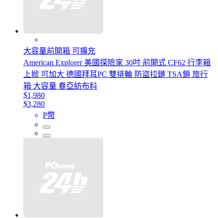
大容量前開箱 可擴充
American Explorer 美國探險家 30吋 前開式 CF62 行李箱
上掀 可加大 德國拜耳PC 雙排輪 防盜拉鏈 TSA鎖 旅行
箱 大容量 春亞紡布料
$1,980
$3,280
P幣