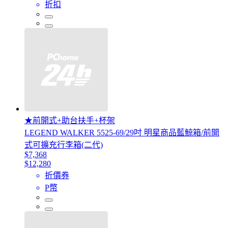
折扣
★前開式+助台扶手+杯架
LEGEND WALKER 5525-69/29吋 明星商品藍鯨箱/前開
式可擴充行李箱(二代)
$7,368
$12,280
折價券
P幣