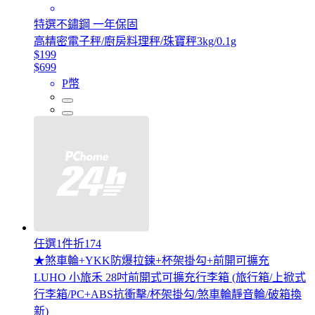
特選不鏽鋼 一年保固
高精密電子秤/廚房料理秤/珠寶秤3kg/0.1g
$199
$699
P幣
任選1件折174
★煞車輪+YKK防爆拉鍊+杯架掛勾+前開可擴充
LUHO 小旅禾 28吋前開式可擴充行李箱 (旅行箱/上掀式
行李箱/PC+ABS抗衝擊/杯架掛勾/煞車輪靜音輪/破箱換
新)