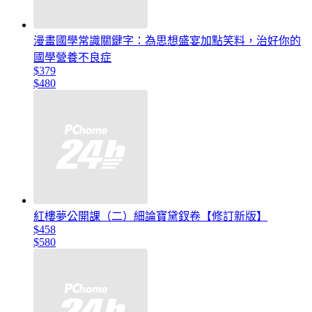
漫畫國學常識關鍵字：為思想盛宴加點笑料，治好你的
國學營養不良症
$379
$480
紅樓夢公開課（二）細論寶黛釵卷【修訂新版】
$458
$580