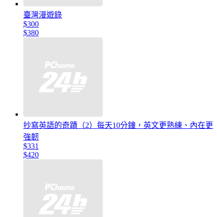
臺灣漫遊錄
$300
$380
抄寫英語的奇蹟（2）每天10分鐘，英文更熟練、內在更
強韌
$331
$420