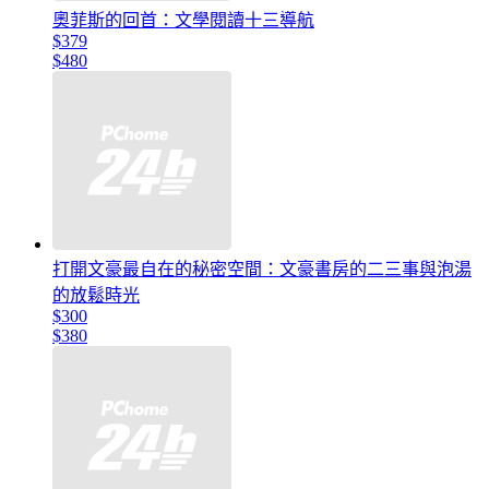
奧菲斯的回首：文學閱讀十三導航
$379
$480
打開文豪最自在的秘密空間：文豪書房的二三事與泡湯
的放鬆時光
$300
$380