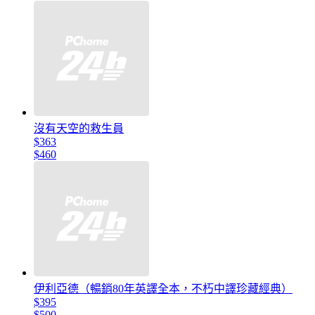
沒有天空的救生員
$363
$460
伊利亞德（暢銷80年英譯全本，不朽中譯珍藏經典）
$395
$500