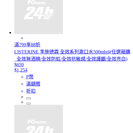
滿799享88折
LISTERINE 李施德霖 全效系列漱口水500mlx6(任選箱購
_全效無酒精/全效防蛀/全效抗敏感/全效護齦/全效亮白)
$659
$1,254
P幣
滿額贈
折扣