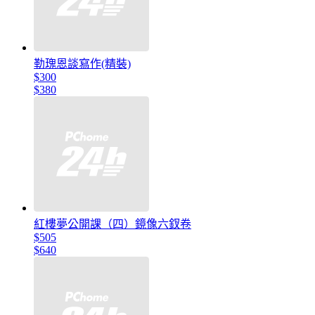
勒瑰恩談寫作(精裝)
$300
$380
紅樓夢公開課（四）鏡像六釵卷
$505
$640