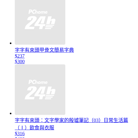
字字有來頭甲骨文簡易字典
$237
$300
字字有來頭：文字學家的殷墟筆記（03）日常生活篇
（Ⅰ）飲食與衣服
$316