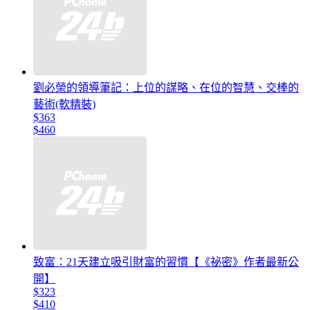
劉必榮的領導筆記：上位的謀略、在位的智慧、交棒的
藝術(軟精裝)
$363
$460
致富：21天建立吸引財富的習慣【《祕密》作者最新公
開】
$323
$410