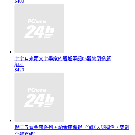
$400
字字有來頭文字學家的殷墟筆記05器物製造篇
$331
$420
倪匡五看金庸系列 + 讀金庸偶得（倪匡X舒國治，雙劍
合璧套組）