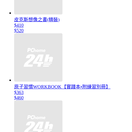
皮克斯想像之書(精裝)
$410
$520
原子習慣WORKBOOK【實踐本•附練習別冊】
$363
$460