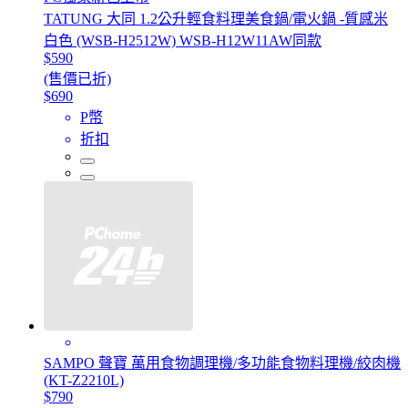
TATUNG 大同 1.2公升輕食料理美食鍋/電火鍋 -質感米
白色 (WSB-H2512W) WSB-H12W11AW同款
$590
(售價已折)
$690
P幣
折扣
SAMPO 聲寶 萬用食物調理機/多功能食物料理機/絞肉機
(KT-Z2210L)
$790