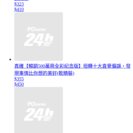
$323
$410
真確【暢銷500萬冊全彩紀念版】扭轉十大直覺偏誤，發
現事情比你想的美好(軟精裝)
$355
$450