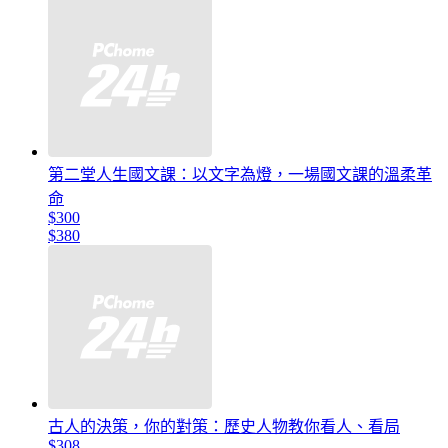
第二堂人生國文課：以文字為燈，一場國文課的溫柔革
命
$300
$380
古人的決策，你的對策：歷史人物教你看人、看局
$308