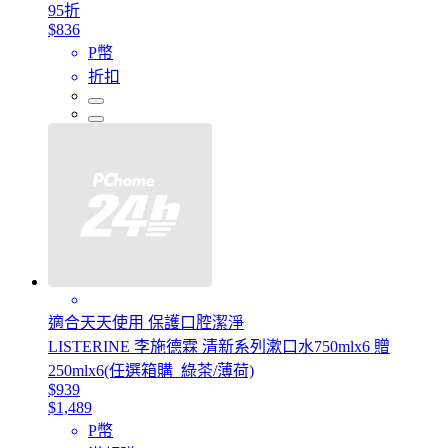
95折
$836
P幣
折扣
適合天天使用 保護口腔潔淨
LISTERINE 李施德霖 清新系列漱口水750mlx6 贈
250mlx6(任選箱購_綠茶/薄荷)
$939
$1,489
P幣