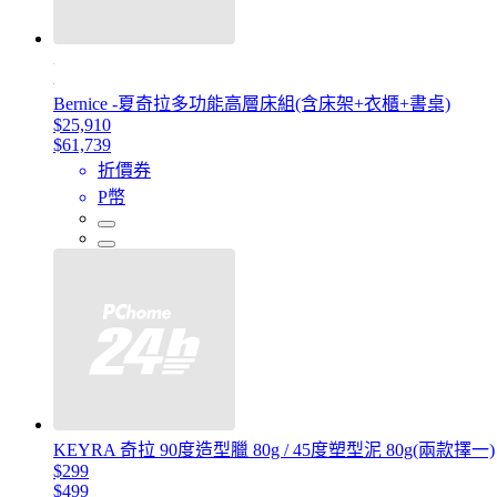
Bernice -夏奇拉多功能高層床組(含床架+衣櫃+書桌)
$25,910
$61,739
折價券
P幣
KEYRA 奇拉 90度造型臘 80g / 45度塑型泥 80g(兩款擇一)
$299
$499