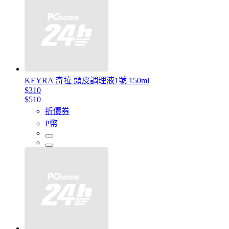
KEYRA 奇拉 頭皮調理液1號 150ml
$310
$510
折價券
P幣