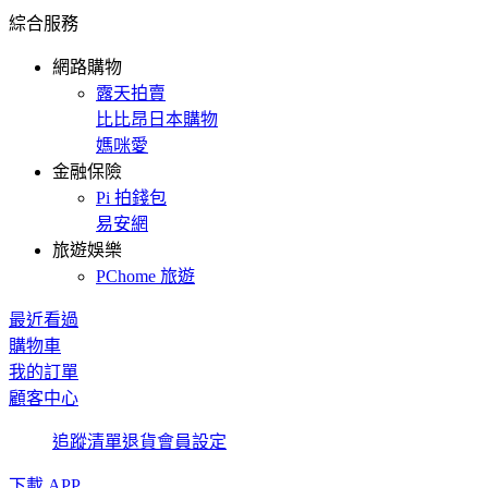
綜合服務
網路購物
露天拍賣
比比昂日本購物
媽咪愛
金融保險
Pi 拍錢包
易安網
旅遊娛樂
PChome 旅遊
最近看過
購物車
我的訂單
顧客中心
追蹤清單
退貨
會員設定
下載 APP