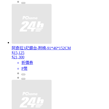
阿奇拉3尺鏡台-附椅-91*46*152CM
$15,125
$21,300
折價券
P幣