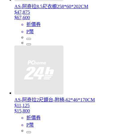
AS-阿奇拉8.5尺衣櫥258*60*202CM
$47,875
$67,600
折價券
P幣
AS-阿奇拉2尺鏡台-附椅-62*46*170CM
$11,125
$15,800
折價券
P幣