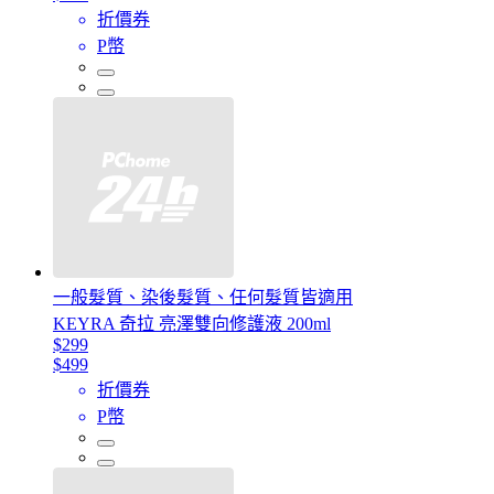
折價券
P幣
一般髮質、染後髮質、任何髮質皆適用
KEYRA 奇拉 亮澤雙向修護液 200ml
$299
$499
折價券
P幣