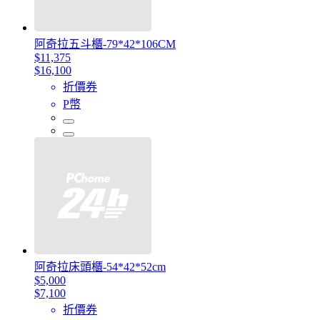
阿奇拉五斗櫃-79*42*106CM
$11,375
$16,100
折價券
P幣
阿奇拉床頭櫃-54*42*52cm
$5,000
$7,100
折價券