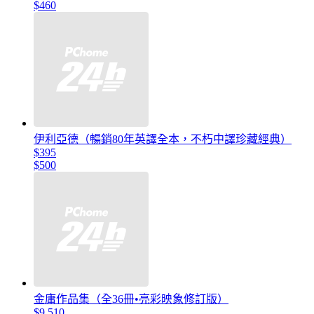
$460
伊利亞德（暢銷80年英譯全本，不朽中譯珍藏經典）
$395
$500
金庸作品集（全36冊•亮彩映象修訂版）
$9,510