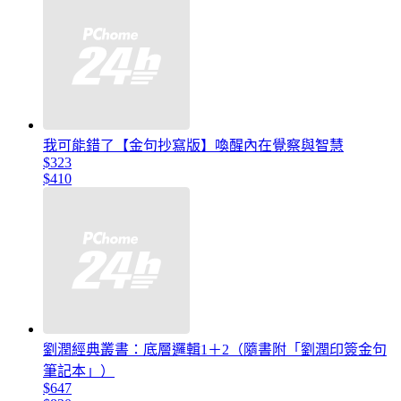
我可能錯了【金句抄寫版】喚醒內在覺察與智慧
$323
$410
劉潤經典叢書：底層邏輯1＋2（隨書附「劉潤印簽金句
筆記本」）
$647