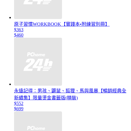
原子習慣WORKBOOK【實踐本•附練習別冊】
$363
$460
永遠記得：男孩、鼴鼠、狐狸、馬與風暴【暢銷經典全
新續集】限量燙金書籤版(精裝)
$552
$699