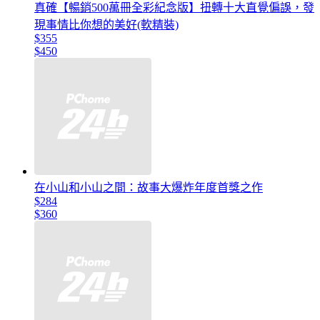
真確【暢銷500萬冊全彩紀念版】扭轉十大直覺偏誤，發
現事情比你想的美好(軟精裝)
$355
$450
在小山和小山之間：故事大爆炸年度首獎之作
$284
$360