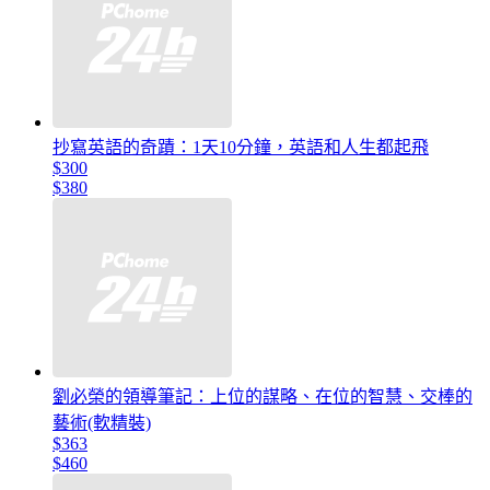
抄寫英語的奇蹟：1天10分鐘，英語和人生都起飛
$300
$380
劉必榮的領導筆記：上位的謀略、在位的智慧、交棒的
藝術(軟精裝)
$363
$460