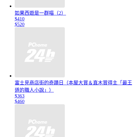
如果西遊是一群喵（2）
$410
$520
富士見商店街的奇蹟日（本屋大賞＆直木賞得主「最王
道的職人小說」）
$363
$460