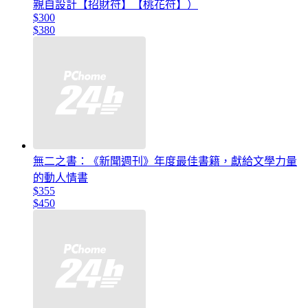
親自設計【招財符】【桃花符】）
$300
$380
無二之書：《新聞週刊》年度最佳書籍，獻給文學力量
的動人情書
$355
$450