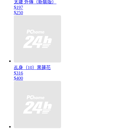
太歲 外傳（新裝版）
$197
$250
乩身（10）黑蓮花
$316
$400