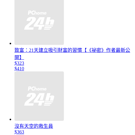
致富：21天建立吸引財富的習慣【《祕密》作者最新公
開】
$323
$410
沒有天空的救生員
$363