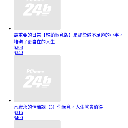
最重要的日常【暢銷愜意版】是那些微不足道的小事，
堆砌了更自在的人生
$268
$340
蔡康永的情商課（3）你願意，人生就會值得
$316
$400