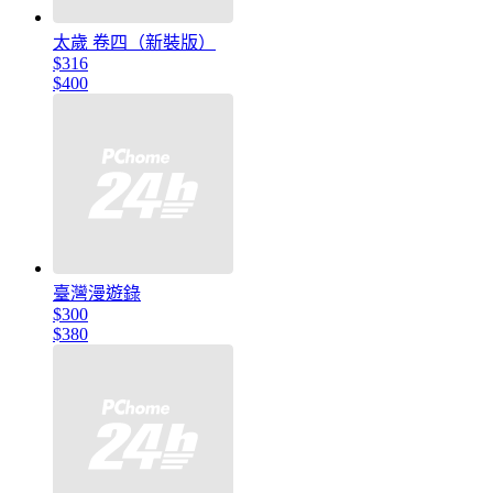
太歲 卷四（新裝版）
$316
$400
臺灣漫遊錄
$300
$380