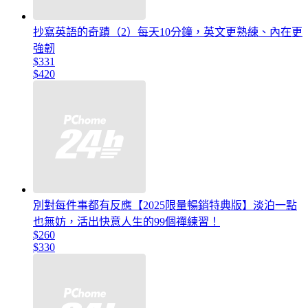
抄寫英語的奇蹟（2）每天10分鐘，英文更熟練、內在更
強韌
$331
$420
別對每件事都有反應【2025限量暢銷特典版】淡泊一點
也無妨，活出快意人生的99個禪練習！
$260
$330