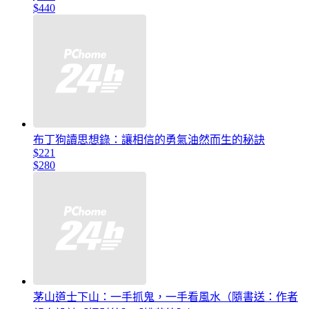
$440
布丁狗讀思想錄：讓相信的勇氣油然而生的秘訣
$221
$280
茅山道士下山：一手抓鬼，一手看風水（隨書送：作者