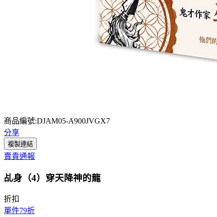
商品編號:DJAM05-A900JVGX7
分享
複製連結
賣貴通報
乩身（4）穿天降神的龍
折扣
單件79折