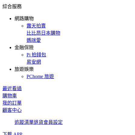
綜合服務
網路購物
露天拍賣
比比昂日本購物
媽咪愛
金融保險
Pi 拍錢包
易安網
旅遊娛樂
PChome 旅遊
最近看過
購物車
我的訂單
顧客中心
追蹤清單
退貨
會員設定
下載 APP