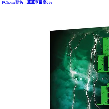
PChome聯名卡
筆筆享最高
6%