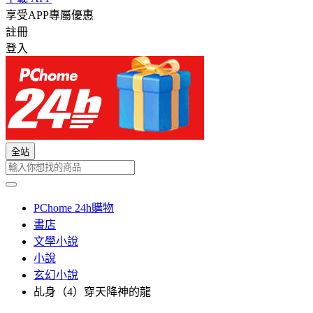
享受APP專屬優惠
註冊
登入
全站
PChome 24h購物
書店
文學小說
小說
玄幻小說
乩身（4）穿天降神的龍