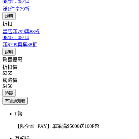
08/07
-
08/14
滿1件享79折
說明
折扣
書店滿799再88折
08/07
-
08/14
滿$799再享88折
說明
驚喜優惠
折扣價
$355
網路價
$450
追蹤
有貨通知我
P幣
【限全盈+PAY】單筆滿$5000送100P幣
登記送