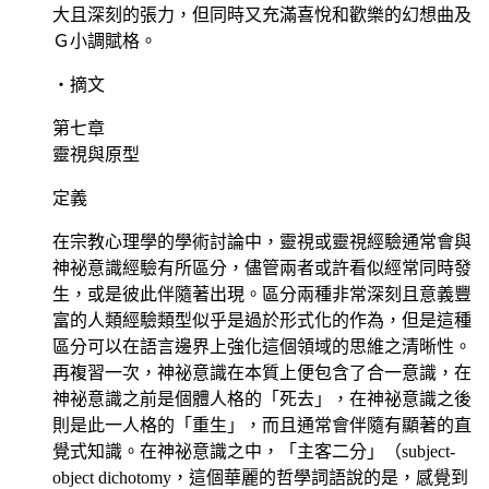
大且深刻的張力，但同時又充滿喜悅和歡樂的幻想曲及
Ｇ小調賦格。
‧摘文
第七章
靈視與原型
定義
在宗教心理學的學術討論中，靈視或靈視經驗通常會與
神祕意識經驗有所區分，儘管兩者或許看似經常同時發
生，或是彼此伴隨著出現。區分兩種非常深刻且意義豐
富的人類經驗類型似乎是過於形式化的作為，但是這種
區分可以在語言邊界上強化這個領域的思維之清晰性。
再複習一次，神祕意識在本質上便包含了合一意識，在
神祕意識之前是個體人格的「死去」，在神祕意識之後
則是此一人格的「重生」，而且通常會伴隨有顯著的直
覺式知識。在神祕意識之中，「主客二分」（subject-
object dichotomy，這個華麗的哲學詞語說的是，感覺到