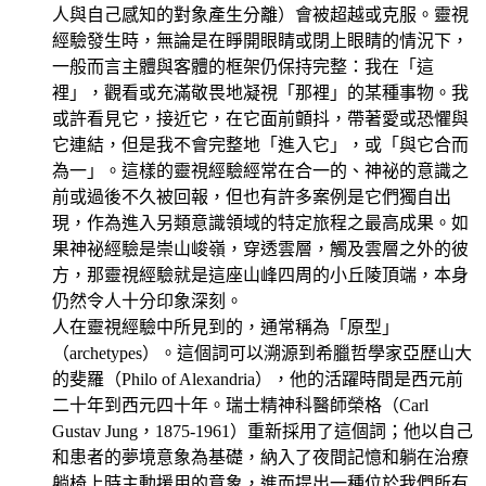
人與自己感知的對象產生分離）會被超越或克服。靈視
經驗發生時，無論是在睜開眼睛或閉上眼睛的情況下，
一般而言主體與客體的框架仍保持完整：我在「這
裡」，觀看或充滿敬畏地凝視「那裡」的某種事物。我
或許看見它，接近它，在它面前顫抖，帶著愛或恐懼與
它連結，但是我不會完整地「進入它」，或「與它合而
為一」。這樣的靈視經驗經常在合一的、神祕的意識之
前或過後不久被回報，但也有許多案例是它們獨自出
現，作為進入另類意識領域的特定旅程之最高成果。如
果神祕經驗是崇山峻嶺，穿透雲層，觸及雲層之外的彼
方，那靈視經驗就是這座山峰四周的小丘陵頂端，本身
仍然令人十分印象深刻。
人在靈視經驗中所見到的，通常稱為「原型」
（archetypes）。這個詞可以溯源到希臘哲學家亞歷山大
的斐羅（Philo of Alexandria），他的活躍時間是西元前
二十年到西元四十年。瑞士精神科醫師榮格（Carl
Gustav Jung，1875-1961）重新採用了這個詞；他以自己
和患者的夢境意象為基礎，納入了夜間記憶和躺在治療
躺椅上時主動援用的意象，進而提出一種位於我們所有