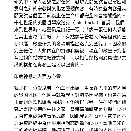
研究中，令人著迷之處在於，發現志願受試者經常回報
意料之外的宗教與文化之靈視內容，有時這些內容是志
願受試者截至目前為止在生命中都完全未曾接觸過的。
十七世紀的英國哲學家洛克（John Locke）曾說，我們
來到世界時，心靈仍是白紙一張（「像一張任何人都能
在其上書寫的白紙」），有點像等著載入作業程式的全
新電腦。啟靈研究的發現則指出洛克完全錯了，因為他
完全低估了人類內在的資源和奧祕。現在的啟靈研究者
有足夠的描述性紀錄資料，可以相信榮格關於集體無意
識的構想在實務上是可以證實的。
印度神祇走入西方心靈
我記得一位受試者，他二十出頭，生長在巴爾的摩內城
的貧困地區；他國中就輟學，對海洛因成癮，也曾在馬
里蘭州的監獄體系內服刑。他獲得假釋，住在我們的研
究計畫所支持的中途之家；當時這項研究是要探討LSD
是否可用於治療毒品成癮，因此我能在簡短、密集的心
理治療脈絡中為他施用相對高劑量的LSD。當他口述自
己的啟靈經驗時，他描述了「古怪、半裸的人物，他們