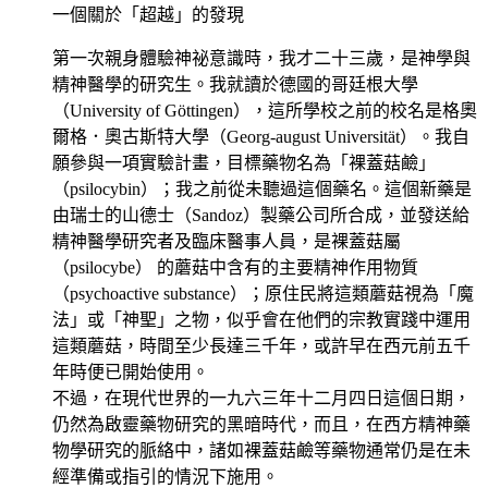
一個關於「超越」的發現
第一次親身體驗神祕意識時，我才二十三歲，是神學與
精神醫學的研究生。我就讀於德國的哥廷根大學
（University of Göttingen），這所學校之前的校名是格奧
爾格．奧古斯特大學（Georg-august Universität）。我自
願參與一項實驗計畫，目標藥物名為「裸蓋菇鹼」
（psilocybin）；我之前從未聽過這個藥名。這個新藥是
由瑞士的山德士（Sandoz）製藥公司所合成，並發送給
精神醫學研究者及臨床醫事人員，是裸蓋菇屬
（psilocybe） 的蘑菇中含有的主要精神作用物質
（psychoactive substance）；原住民將這類蘑菇視為「魔
法」或「神聖」之物，似乎會在他們的宗教實踐中運用
這類蘑菇，時間至少長達三千年，或許早在西元前五千
年時便已開始使用。
不過，在現代世界的一九六三年十二月四日這個日期，
仍然為啟靈藥物研究的黑暗時代，而且，在西方精神藥
物學研究的脈絡中，諸如裸蓋菇鹼等藥物通常仍是在未
經準備或指引的情況下施用。