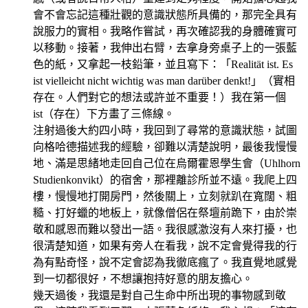
會不會忘記這種壯觀的意識狀態所具備的，那完全具有
說服力的實相。我略作嘗試，再次確認我的身體確實可
以移動。接著，我伸出右臂，去拿身旁桌子上的一張藍
色的紙，又拿起一枝鉛筆，並且寫下：「Realität ist. Es
ist vielleicht nicht wichtig was man darüber denkt!」（實相
存在。人們對它的想法或許並不重要！）我在第一個
ist（存在）下方畫了三條線。
注射過後大約四小時，我回到了尋常的意識狀態，試圖
向格哈德描述我的經驗，卻難以清楚說明，最後我慢慢
地、滿是思緒地走回自己位在烏爾霍恩學生會（Uhlhorn
Studienkonvikt）的宿舍，那裡離診所並不遠。我爬上四
樓，慢慢地打開房門，然後關上，立刻就趴在寬闊、粗
糙、打好蠟的地板上，就像僧侶在祭壇前跪下，由於崇
敬和感恩而難以發出一語。我很感激沒有人來打擾，也
很清楚知道，如果有旁人在看我，說不定會覺得我的行
為有點奇怪，說不定會認為我徹底瘋了。我直覺地感覺
到一切都很好，不想讓抱持好意的朋友擔心。
幾天過後，我還是對自己生命中所出現的事物感到敬