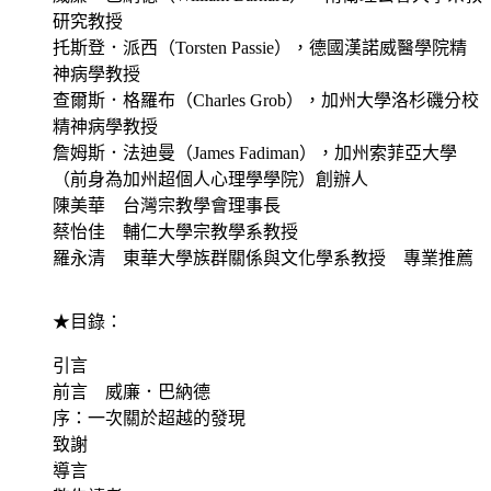
研究教授
托斯登．派西（Torsten Passie），德國漢諾威醫學院精
神病學教授
查爾斯．格羅布（Charles Grob），加州大學洛杉磯分校
精神病學教授
詹姆斯．法迪曼（James Fadiman），加州索菲亞大學
（前身為加州超個人心理學學院）創辦人
陳美華 台灣宗教學會理事長
蔡怡佳 輔仁大學宗教學系教授
羅永清 東華大學族群關係與文化學系教授 專業推薦
★目錄：
引言
前言 威廉．巴納德
序：一次關於超越的發現
致謝
導言