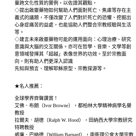
量跨文化性質的實例，以佐證其觀點，
◇提出啟靈藥物如何幫助人們面對死亡、焦慮等存在主
義式的議題，不僅改變了人們對於死亡的恐懼、挖掘出
心身症痛苦的益處，也能協助人們整合宗教經驗與生活
等。
◇建言未來啟靈藥物可能的運用面向：心理治療、研究
意識與大腦的交互關係。亦可在哲學、音樂、文學等創
意領域發揮其「超越」表像世界的功效。至於宗教面
向，則有助人們更深入認識
先知與預言、理解耶穌原型、宗教探源等。
★名人推薦：
全球學界齊聲讚賞！
艾佛．布朗（Ivor Browne），都柏林大學精神病學名譽
教授
拉爾夫．胡德（Ralph W. Hood），田納西大學宗教研究
特聘教授
威廉．巴納德（William Barnard），南衛理公會大學宗教