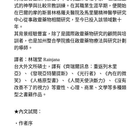
式的神學與比較宗教訓練。在其職業生涯早期，便開始
在巴爾的摩的斯普林格羅夫醫院及馬里蘭精神醫學研究
中心從事啟靈藥物相關研究，至今已投入該領域數十
年。
其背景經驗豐富，除了是國際啟靈藥物研究的顧問與培
訓者，也是加州整合學院擔任啟靈藥物療法與研究計劃
的導師。
譯者：林瑞堂 Rainjana
台大外文所碩士，譯有《齊瑞爾訊息：重返列木里
亞》、《發現亞特蘭提斯》、《光行者》、《內在的微
笑》、《人格原型書》、《人間天使決斷力》、《沒有
改善不了的視力》等靈性、心理、商業、文學等多種類
型之書籍作品。
★內文試閱：
‧作者序