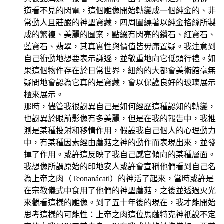
道看不見的閃電，這個雕像開始轉變成一個純金的、非
常動人且莊嚴的神聖寶藏，四周圍繞著以純金掐絲所製
成的繁複、美麗的圖案，點綴有閃亮的鑽石、紅寶石、
藍寶石、翡翠，其真實性與價值皆毋庸置疑。我注意到
自己衝動地想要表示謙遜，並敬重地向它低頭行禮。如
果這個物件存在於日常世界，紐約的大都會美術館毫無
疑問地會認為它真的是寶藏，會以保護良好的玻璃展示
櫃來展示。
那時，儘管我很訝異自己是如何經歷這種認知的轉變，
也訝異於眼前影像有多美麗，但是在我的報告中，我推
測是某種投射和移情作用，假設我自己個人的心理動力
中，有某種因素經由蘑菇之神的動作而表現出來，並發
揮了作用。或許這反映了我自己感官傾向的某種層面。
我想像所謂原始的印地安人或許會宣稱他們看到自己名
為上帝之肉（Teonanácatl）的神活了起來，當時或許是
在宗教儀式中食用了他們的神聖蘑菇，之後並透過火光
來觀看這樣的雕像。到了五十年後的現在，我才能開始
思考這樣的可能性：上帝之肉這位馬薩特克神祇說不定