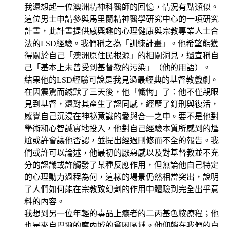
我還想起一位澳洲精神科醫師的回憶，情況有點類似。
這位男士申請參與馬里蘭精神醫學研究中心的一項研究
計畫，此計畫提供感興趣的心理健康與宗教專業人士合
法的LSD經驗。我們稱之為「訓練計畫」。他希望能獲
得關於自己「澳洲原住民根源」的相關洞見，還宣稱自
己「基本上未曾受到基督教的污染」（他的用語）。
結果他的LSD經驗可說是我見過最經典的基督教戲劇。
在因震驚而緘默了三天後，他「懺悔」了：他不僅親眼
見到基督，還對其產生了認同感，經歷了釘刑與復活，
感覺自己沉浸在神祕意識的愛與合一之中。要不是他對
學術和心智誠實地投入，他對自己經驗本質所感到的尷
尬或許會讓他否認，並提出經過刪修而不全的報告。我
們或許可以論述，他最初的厭惡感以及對基督教並不充
分的認識或許觸發了某種反應作用，但無論他自己特定
的心理動力過程為何，這樣的場景仍然相當突出，說明
了人們如何能在宗教致幻劑的作用中體驗到完全出乎意
料的內容。
我想到另一位年輕的毒品上癮者的二丙基色胺療程；他
也是來自巴爾的摩內城的貧困區域。他仰躺在我們的白