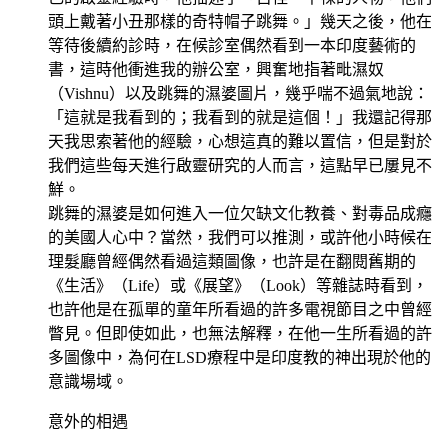
頭上戴著小丑那樣的奇特帽子跳舞。」幾天之後，他在
等待後續約診時，在候診室偶然看到一本印度藝術的
書，這時他衝進我的辦公室，興奮地指著毗濕奴
（Vishnu）以及跳舞的濕婆圖片，幾乎喘不過氣地說：
「這就是我看到的；我看到的就是這個！」我還記得那
天我思索著他的經驗，心想這真的難以置信，但是對於
我們這些每天進行啟靈研究的人而言，這點早已屢見不
鮮。
跳舞的濕婆是如何進入一位欠缺文化教養、對毒品成癮
的美國人心中？當然，我們可以推測，或許他小時候在
理髮廳曾經偶然看過這類圖像，也許是在翻閱舊期的
《生活》（Life）或《展望》（Look）等雜誌時看到，
也許他是在孤單的童年所看過的許多電視節目之中曾經
瞥見。但即使如此，也無法解釋，在他一生所看過的許
多圖像中，為何在LSD療程中是印度教的神出現於他的
意識場域。
意外的相遇