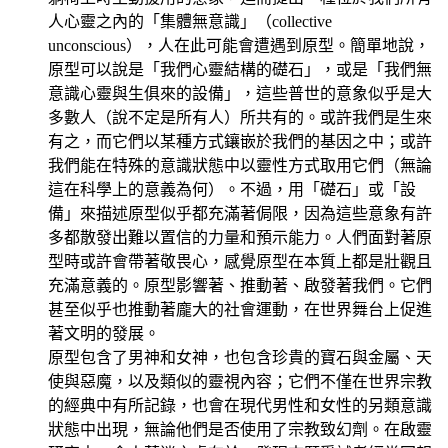
人心靈之內的「集體無意識」（collective
unconscious），人在此可能會遭遇到原型。簡單地說，
原型可以說是「我們心靈結構的礎石」，或是「我們無
意識心靈與生俱來的設備」，這些普世的意象似乎是大
多數人（說不定是所有人）所共有的。或許我們是生來
有之，而它們以某種方式鑲嵌於我們的基因之中；或許
我們能在特殊的意識狀態中以靈性方式取用它們（無論
這在科學上的意義為何）。不過，用「礎石」或「設
備」來描述原型似乎都充滿著侷限，因為這些意象有許
多都散發出難以置信的力量和預示能力。人們面對著原
型時或許會帶著敬畏心，感覺原型在本質上都是壯觀且
充滿意義的。原型影響著、推動著、啟發著我們。它們
甚至似乎也推動著龐大的社會運動，在世界舞台上促進
著文明的發展。
原型包含了男神和女神，也包含珍貴的寶石與金屬、天
使與惡魔，以及類似的靈視內容；它們不僅在世界宗教
的經典中有所記錄，也會在現代男性和女性的另類意識
狀態中出現，無論他們是否使用了宗教致幻劑。在啟靈