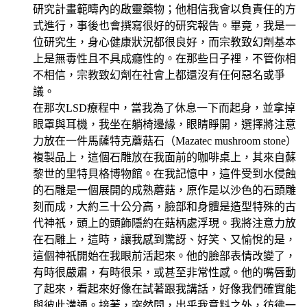
研究計畫範疇內的啟靈藥物；他相信我會以負責任的方
式進行，事後也會撰寫很好的研究報告。畢竟，我是一
位研究生，身心健康狀況都很良好，而宗教致幻劑基本
上是無毒性且不具成癮性的。在那些日子裡，不管你相
不相信，宗教致幻劑在社會上都還沒有任何惡名或爭
議。
在那次LSD療程中，當我為了休息一下而起身，並拿掉
眼罩與耳機，我坐在躺椅邊緣，眼睛睜開，選擇將注意
力放在一件馬薩特克蘑菇石（Mazatec mushroom stone）
複製品上，這個石雕放在我面前的咖啡桌上，其來自蘇
黎世的里特貝格博物館。在我記憶中，這件受到水侵蝕
的石雕是一個展開的成熟蘑菇，原作是以沙色的石頭雕
刻而成，大約三十公分高，臉部和身體是造型特殊的古
代神祇，頭上的頭飾隱約在菇柄處浮現。我將注意力放
在石雕上，這時，讓我感到驚訝、好笑、又愉悅的是，
這個神祇開始在我眼前活起來。他的臉部表情改變了，
有時很嚴肅，有時很呆，或甚至非常性感。他的嘴唇動
了起來，看起來好像在試著跟我講話，好像我們確實能
與彼此溝通。接著，突然間，出乎我意料之外，彷彿一