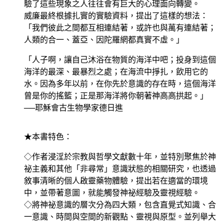
驗了這些現象之人往往會有巨大的心理面向轉變。
威廉最終根據扎實的實驗資料，提出了這樣的想法：
「我們彼此之間都互相連結著，或許也與萬有連結著；
人類的合一、蓋亞、因陀羅網都真實不虛。」
「人子啊，讓自己沐浴在物質的海洋中吧；投身到這個
海洋的最深、最暴烈之處；在海流中掙扎，飲用它的
水。因為多年以前，在你先於意識的存在時，這個海洋
曾是你的搖籃；正是那海洋將你朝著神高高拱起。」
──耶穌會古生物學家德日進
★本書特色：
◇作者浸淫於宗教與哲學文獻數十年，並特別聚焦於神
祕主義和其他「非尋常」意識狀態的相關研究，也透過
敘事清晰的個人啟靈藥物體驗，提出若在適當的環境
中，並帶著意圖，就能觸發神祕經驗及靈視經驗。
◇將神祕意識的層次分為四大類，包含直覺式知識、合
一意識、時間與空間的新觀點、靈視與原型。並列舉大