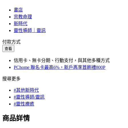
書店
宗教命理
新時代
靈性導師｜靈訊
付款方式
查看
信用卡、無卡分期、行動支付，與其他多種方式
PChome 聯名卡最高6%，新戶再享首刷禮800P
搜尋更多
#其他新時代
#靈性導師/靈訊
#靈性療癒
商品詳情