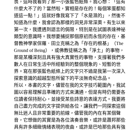
畏，這時我看到了那一小張藍色紙條。我心想：「這有
什麼大不了的？當然啦，實相是存在的！每個笨蛋都知
道這一點！」這就好像我寫下了「水是濕的」，然後不
知道為什麼，我會認為那樣的洞見非常深奧。有生以來
第一次，我遭遇到語言的侷限，特別是在試圖表達神祕
類型的意識時。我想要捕捉那個原初而永恆的存在，基
督教神學家保羅．田立克稱之為「存在的根基」（The
Ground of Being），或佛教徒稱之為「淨土」的事物，
那是某種深刻且具有強大真實性的事物，支撐著我們多
數人在日常生活中所經驗到的整個現象的、短暫的世
界。寫在那張藍色紙條上的文字只不過是我第一次深入
探索意識的超越型態所留下的平淡無奇紀念品。
所以，本書的文字，儘管在我的文字技巧範圍內，我試
圖以容易理解且準確的方式來溝通，但是有時仍需要各
位讀者保持耐心，並接受某些詩意的表達方式。我要將
自己盡力完成的文字提供給各位，讓我們一同探索這個
無比迷人且非常重要的前線，儘管我的內在有某個聲
音，它想做的其實是為各位演奏音樂，或許是蕭邦那些
具有許多細緻情緒表現的夜曲，或許是巴哈那些具有強