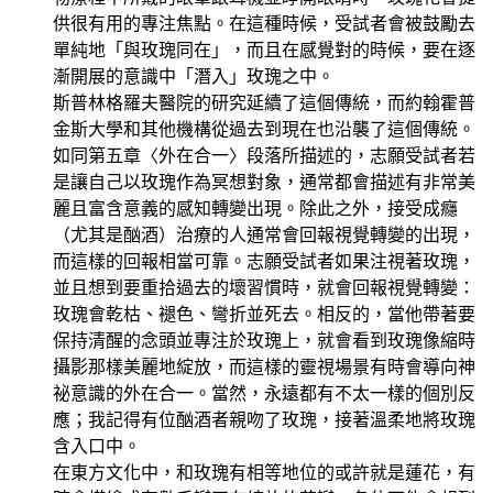
供很有用的專注焦點。在這種時候，受試者會被鼓勵去
單純地「與玫瑰同在」，而且在感覺對的時候，要在逐
漸開展的意識中「潛入」玫瑰之中。
斯普林格羅夫醫院的研究延續了這個傳統，而約翰霍普
金斯大學和其他機構從過去到現在也沿襲了這個傳統。
如同第五章〈外在合一〉段落所描述的，志願受試者若
是讓自己以玫瑰作為冥想對象，通常都會描述有非常美
麗且富含意義的感知轉變出現。除此之外，接受成癮
（尤其是酗酒）治療的人通常會回報視覺轉變的出現，
而這樣的回報相當可靠。志願受試者如果注視著玫瑰，
並且想到要重拾過去的壞習慣時，就會回報視覺轉變：
玫瑰會乾枯、褪色、彎折並死去。相反的，當他帶著要
保持清醒的念頭並專注於玫瑰上，就會看到玫瑰像縮時
攝影那樣美麗地綻放，而這樣的靈視場景有時會導向神
祕意識的外在合一。當然，永遠都有不太一樣的個別反
應；我記得有位酗酒者親吻了玫瑰，接著溫柔地將玫瑰
含入口中。
在東方文化中，和玫瑰有相等地位的或許就是蓮花，有