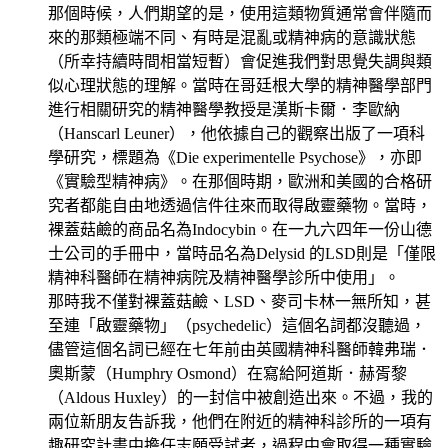
那個時候，人們期望的是，使用這類物質通常會伴隨而
來的那類極端不同、有時是混亂或精神病的意識狀態
（所幸持續時間相當短暫）會促進我們對思覺失調與類
似心理狀態的理解。當時在哥廷根大學的精神醫學部門
進行相關研究的精神醫學教授是漢斯卡爾．李歐納
（Hanscarl Leuner），他依據自己的觀察出版了一項科
學研究，標題為《Die experimentelle Psychose》，亦即
《實驗型精神病》。在那個時期，歐洲和美國的合格研
究者都能自由地透過信件往來而取得啟靈藥物。當時，
裸蓋菇鹼的商品名為Indocybin。在一九六四年一份山德
士公司的手冊中，當時品名為Delysid 的LSD則是「僅限
精神科醫師在精神病院及精神醫學診所中使用」。
那時我不僅對裸蓋菇鹼、LSD、麥司卡林一無所知，甚
至連「啟靈藥物」（psychedelic）這個名詞都沒聽過，
儘管這個名詞已經在七年前由英國精神科醫師韓弗瑞．
奧斯蒙（Humphry Osmond）在寫給阿道斯．赫胥黎
（Aldous Huxley）的一封信中被創造出來。不過，我的
兩位新朋友告訴我，他們在附近的精神科診所的一項有
趣研究計畫中擔任志願受試者，過程中會取得一種實驗