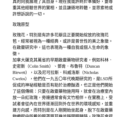
真的向我展現了其自身。現在我或許終於準備好，要尊
重其他經驗世界的實相，並且謙遜地聆聽，並思索祂或
許想訴說的一切。
玫瑰原型
玫瑰花，特別是有許多花瓣且正要開始綻放的玫瑰花
苞，經常被視為一種經典，或許是普世性的美之象徵。
在啟靈研究中，這也表現為一種自我或個人生命的象
徵。
加拿大薩克其萬省的早期啟靈藥物研究者，例如科林．
史密斯（Colin Smith）、鄧肯．布魯特（Duncan
Blewett），以及尼可拉斯．科威洛斯（Nicholas
Cwelos），他們在一九五〇年代晚期研究的，是LSD所
促成的神祕經驗是否有助於治療酗酒，也正是他們開始
了這個傳統：只要在啟靈藥物施用時，就會在治療室內
放一朵紅玫瑰，旁邊通常會有文竹相伴。在實務上，受
試者會從內在世界逐漸回到外在世界的環境感知，並重
建方向感，而特別是在人剛開始坐起身，脫下在啟靈藥
物療程中所戴的眼罩跟耳機並睜開眼睛時，玫瑰花會提