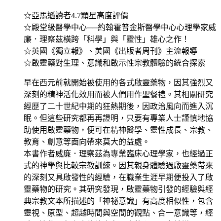
☆亞馬遜讀者4.7顆星高度評價
☆殿堂級醫學中心──約翰霍普金斯醫學中心心理學家威
廉．理察茲橫跨「科學」與「靈性」雄心之作！
☆英國《獨立報》、美國《出版者周刊》主流報導
☆啟靈藥對生理、意識和啟示性宗教體驗的統合探索
早在西元前就開始被使用的各式啟靈藥物，因其強烈又
深刻的精神活化效用而被人們用作聖餐禮。其相關研究
經歷了二十世紀中期的狂熱期後，因政治風向而進入沉
眠。但這些研究都再再證明，只要有專業人士謹慎地協
助使用啟靈藥物，便可在精神醫學、靈性成長、宗教、
教育、創意等面向帶來莫大的益處。
本書作者威廉．理察茲為專業臨床心理學家，也經過正
式的神學與比較宗教訓練。因其親身體驗過啟靈藥帶來
的深刻又具啟發性的經驗，在職業生涯早期便投入了啟
靈藥物的研究。其研究發現，啟靈藥物引發的經驗與經
典宗教文本所描述的「神祕意識」有高度相似性，包含
靈視、原型、超越時間與空間的觀點、合一意識等，經