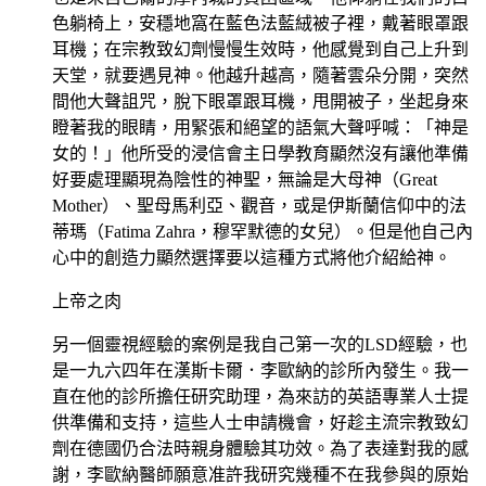
色躺椅上，安穩地窩在藍色法藍絨被子裡，戴著眼罩跟
耳機；在宗教致幻劑慢慢生效時，他感覺到自己上升到
天堂，就要遇見神。他越升越高，隨著雲朵分開，突然
間他大聲詛咒，脫下眼罩跟耳機，甩開被子，坐起身來
瞪著我的眼睛，用緊張和絕望的語氣大聲呼喊：「神是
女的！」他所受的浸信會主日學教育顯然沒有讓他準備
好要處理顯現為陰性的神聖，無論是大母神（Great
Mother）、聖母馬利亞、觀音，或是伊斯蘭信仰中的法
蒂瑪（Fatima Zahra，穆罕默德的女兒）。但是他自己內
心中的創造力顯然選擇要以這種方式將他介紹給神。
上帝之肉
另一個靈視經驗的案例是我自己第一次的LSD經驗，也
是一九六四年在漢斯卡爾．李歐納的診所內發生。我一
直在他的診所擔任研究助理，為來訪的英語專業人士提
供準備和支持，這些人士申請機會，好趁主流宗教致幻
劑在德國仍合法時親身體驗其功效。為了表達對我的感
謝，李歐納醫師願意准許我研究幾種不在我參與的原始