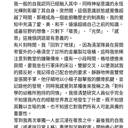
我一般的自我認同已經融入其中，同時神祕意識的永恆
光輝則彰顯了其自身。突然間，這個意識狀態感覺像超
越了時間，那裡成為一個能俯瞰歷史的制高點。我的覺
知中充滿了愛、美、和平，遠遠超過自己之前的知識，
或最狂野的想像。只剩下「敬畏」、「光榮」、「感
恩」這幾個詞語是有意義的。
有片刻時間，我「回到了地球」，因為清潔隊員在房間
窄窗外的小巷清空了診所的金屬製垃圾桶，這時我依稀
注意到教堂的鐘聲傳來。還有一小段時間，格哈德進來
房間，要我坐在行軍床的床沿，雙腳交叉，以便測試我
的膝反射。我記得自己配合他的要求，靜靜地伸直雙臂
並張開手掌。他仔細地以小槌子敲擊我的髕骨肌腱，並
記錄他的發現，同時我感覺到某種後來我稱之為「對科
學的幼稚所抱持的同情」。我很清楚研究人員似乎完全
不知道我內在的經驗世界真正地發生了什麼，既不知道
其難以言喻的美，也不知道它對我們所有人可能具備的
重要性。
等到我再次單獨一人並沉浸在敬畏之中，最後我的自我
感（或者說日常人格）重建到足夠程度，開始擔心起我