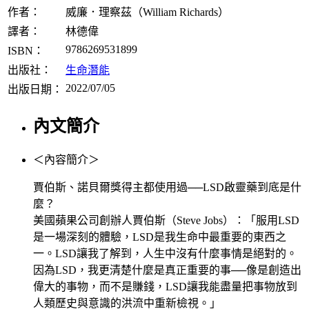
作者：
威廉．理察茲（William Richards）
譯者：
林德偉
9786269531899
ISBN：
出版社：
生命潛能
2022/07/05
出版日期：
內文簡介
＜內容簡介＞
賈伯斯、諾貝爾獎得主都使用過──LSD啟靈藥到底是什
麼？
美國蘋果公司創辦人賈伯斯（Steve Jobs）：「服用LSD
是一場深刻的體驗，LSD是我生命中最重要的東西之
一。LSD讓我了解到，人生中沒有什麼事情是絕對的。
因為LSD，我更清楚什麼是真正重要的事──像是創造出
偉大的事物，而不是賺錢，LSD讓我能盡量把事物放到
人類歷史與意識的洪流中重新檢視。」