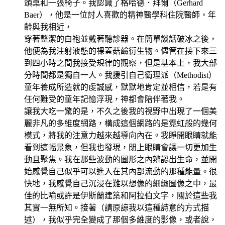
頭桌和一張椅子。我認識了格哈德．拜爾（Gerhard
Baer），他是一位討人喜歡的精神醫學科住院醫師，年
齡與我相近，
穿著整潔的白袍並戴著聽診器。在簡單談話破冰之後，
他便為我注射液態的裸蓋菇鹼衍生物。儘管在接下來三
到四小時之間我接受規律的觀察，但是基本上，我大部
分時間都是獨自一人。我援引自己衛理派（Methodist）
童年養成所造就的虔誠感，默默地肯定並相信，若是有
任何難受的童年記憶浮現，神都會陪伴著我。
讓我大吃一驚的是，不久之後我的視野中出現了一個美
麗非凡的多維度網路，構成這個網路的是霓虹般的幾何
模式，將我的注意力越來越導向內在。我睜開眼睛就能
看到這幅景象，但我也發現，閉上眼睛會讓一切更加生
動且聚焦。我在那些波動的圖形之內辨認出生命，並開
始感覺自己似乎可以進入在其內部流動的那種能量。很
快地，我感覺自己沉浸在難以想像的細緻圖像之中，最
佳的比喻或許是伊斯蘭建築和阿拉伯文字，關於這些我
其實一無所知。接著（請原諒我以這種詩意的方式描
述），我似乎完全變成了那個多維度的影像，或者說，