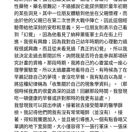
性藥物。藥名很難記，不過據說它能提供關於童年初期
的某些洞見。其中一位朋友體驗到他坐在父親懷裡，而
由於他的父親已在第二次世界大戰中陣亡，因此這個經
驗帶給他深刻的安慰和意義。另一位朋友則表示自己看
到「幻覺」，因為他看見了納粹黨衛軍士兵在街上行
進。我很有興趣；因為我對自己幼年時期的心理動力過
程很感興趣，而且從未看見過「真正的幻覺」，所以我
就決定走過去那間診所，詢問我是否符合能參與那項研
究計畫的資格。那段時期，我將自己的心靈當成一座心
理學實驗室，所以太過嚴肅地看待自己，有時候為了在
早晨記錄自己的夢境，會沒吃早餐。我有點自以為是，
將這種紀律稱為「收集關於自己的現象學資料」。（那
個時候我真的很愛高深的話語！回顧那段時間，我發現
吃一頓健康的早餐或許對那時的我更有益處。）
我發現我可以提出申請，接著就去接受簡單的醫學篩
檢。我記得他們問我有沒有常常喝醉（並沒有）。接
著，得知我獲選加入，並且被引導進入一個有點昏暗又
單調的地下室房間，大小僅容得下一張行軍床、一張床