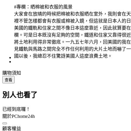
#專欄：晒棉被和衣服的風景
大家會在放晴的時候把棉被和衣服晒在室外，我則會在天
裡不管怎樣都會有衣服或棉被入鏡，但這就是日本人的日
美國的鐵軌和住家之間不像日本這麼靠近，因此就算要在
欄。可是日本既沒有足夠的空間，鐵道和住家又靠得很近
將土地利用得非常徹底。一九五七年六月，回美國的我在
見鐵軌與馬路之間完全不作任何利用的大片土地而嚇了一
國以後，我總忍不住驚訝美國人這麼浪費土地。
購物須知
查看
別人也看了
已經到底囉！
關於PChome24h
顧客權益