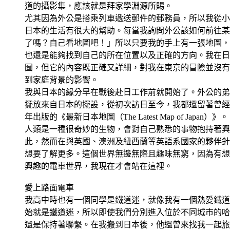
道的攝影集，應該就是拜家學淵源所賜。
尤其因為外公是搭乘列車遞送郵件的郵務員，所以我從小
日本的生活有很大的幫助。每當我詢問外公該如何前往某
了嗎？自己看地圖吧！」所以只要我的手上有一張地圖，
也還是能夠找到自己的所在位置以及正確的方向。我在日
圖，但它的內容既正確又詳細，對我在東京的冒險並沒有
到家庭背景的影響。
我與日本的緣分早在戰後赴日工作前就開始了。外公的弟
擺放來自日本的擺設，從初次訪日至今，我都還留著曾經
年出版的《最新日本地圖（The Latest Map of Japan）》。
人類是一種很奇妙的生物，會對自己熟悉的事物抱持著興
此，然而在與英國、澳洲及紐西蘭等英語系國家的夥伴針
想要了解更多。這個世界無邊無際且趣味無窮，因為有想
興趣的電車世界，我現在才會站在這裡。
愛上路面電車
我高中時也有一個同學是鐵道迷，就像我有一個熱愛鐵道
始就是鐵道迷，所以即使我們分別進入位於不同城市的哈
還是保持著聯繫。在我搬到日本後，他還曾來找我一起旅