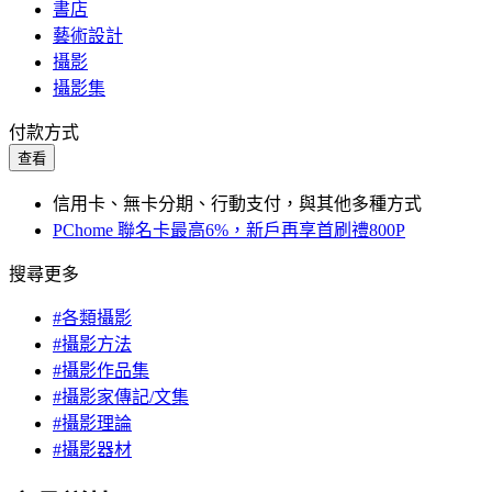
書店
藝術設計
攝影
攝影集
付款方式
查看
信用卡、無卡分期、行動支付，與其他多種方式
PChome 聯名卡最高6%，新戶再享首刷禮800P
搜尋更多
#各類攝影
#攝影方法
#攝影作品集
#攝影家傳記/文集
#攝影理論
#攝影器材