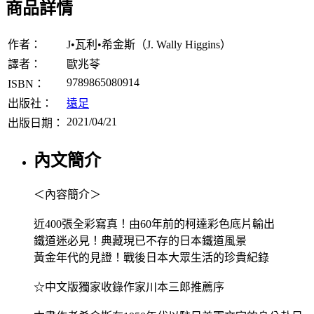
商品詳情
作者：
J•瓦利•希金斯（J. Wally Higgins）
譯者：
歐兆苓
9789865080914
ISBN：
出版社：
遠足
2021/04/21
出版日期：
內文簡介
＜內容簡介＞
近400張全彩寫真！由60年前的柯達彩色底片輸出
鐵道迷必見！典藏現已不存的日本鐵道風景
黃金年代的見證！戰後日本大眾生活的珍貴紀錄
☆中文版獨家收錄作家川本三郎推薦序