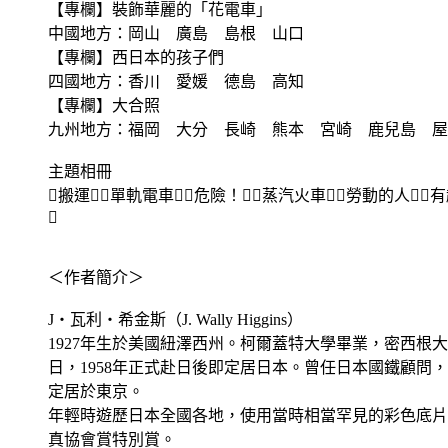
【專欄】裝飾華麗的「花電車」
中國地方：岡山 廣島 島根 山口
【專欄】西日本的孩子們
四國地方：香川 愛媛 德島 高知
【專欄】大合照
九州地方：福岡 大分 長崎 熊本 宮崎 鹿兒島 屋
主題相冊
搬運單軌電車危險！蒸汽火車勞動的人

＜作者簡介＞
J‧瓦利‧希金斯（J. Wally Higgins）
1927年生於美國紐澤西州。柯爾蓋特大學畢業，密西根大
日，1958年正式赴日後即定居日本。曾任日本國鐵顧問
定居於東京。
年輕時遊歷日本全國各地，使用當時相當罕見的彩色底片拍
真協會賞特別賞。