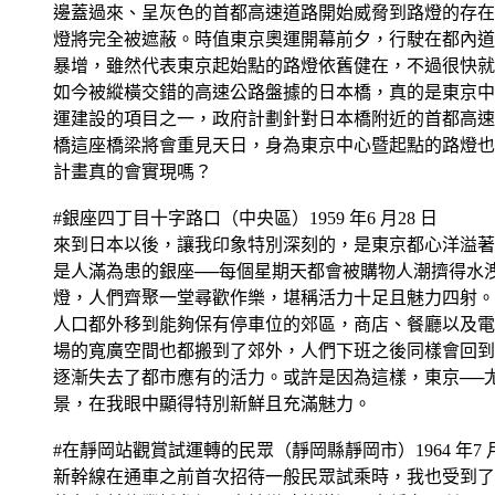
邊蓋過來、呈灰色的首都高速道路開始威脅到路燈的存在
燈將完全被遮蔽。時值東京奧運開幕前夕，行駛在都內道
暴增，雖然代表東京起始點的路燈依舊健在，不過很快就
如今被縱橫交錯的高速公路盤據的日本橋，真的是東京中
運建設的項目之一，政府計劃針對日本橋附近的首都高速
橋這座橋梁將會重見天日，身為東京中心暨起點的路燈也
計畫真的會實現嗎？
#銀座四丁目十字路口（中央區）1959 年6 月28 日
來到日本以後，讓我印象特別深刻的，是東京都心洋溢著
是人滿為患的銀座──每個星期天都會被購物人潮擠得水
燈，人們齊聚一堂尋歡作樂，堪稱活力十足且魅力四射。
人口都外移到能夠保有停車位的郊區，商店、餐廳以及電
場的寬廣空間也都搬到了郊外，人們下班之後同樣會回到位
逐漸失去了都市應有的活力。或許是因為這樣，東京──
景，在我眼中顯得特別新鮮且充滿魅力。
#在靜岡站觀賞試運轉的民眾（靜岡縣靜岡市）1964 年7 月
新幹線在通車之前首次招待一般民眾試乘時，我也受到了