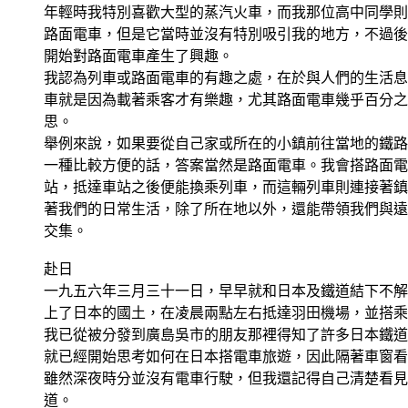
年輕時我特別喜歡大型的蒸汽火車，而我那位高中同學則
路面電車，但是它當時並沒有特別吸引我的地方，不過後
開始對路面電車產生了興趣。
我認為列車或路面電車的有趣之處，在於與人們的生活息
車就是因為載著乘客才有樂趣，尤其路面電車幾乎百分之
思。
舉例來說，如果要從自己家或所在的小鎮前往當地的鐵路
一種比較方便的話，答案當然是路面電車。我會搭路面電
站，抵達車站之後便能換乘列車，而這輛列車則連接著鎮
著我們的日常生活，除了所在地以外，還能帶領我們與遠
交集。
赴日
一九五六年三月三十一日，早早就和日本及鐵道結下不解
上了日本的國土，在凌晨兩點左右抵達羽田機場，並搭乘
我已從被分發到廣島吳市的朋友那裡得知了許多日本鐵道
就已經開始思考如何在日本搭電車旅遊，因此隔著車窗看
雖然深夜時分並沒有電車行駛，但我還記得自己清楚看見
道。