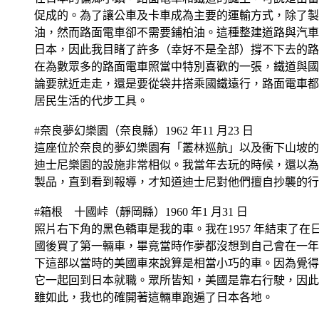
促成的。為了讓公車及卡車成為主要的運輸方式，除了製
油，然而路面電車卻不需要鋪柏油。這種整建道路與汽車普
日本，因此我目睹了許多（幸好不是全部）撐不下去的路
在為數眾多的路面電車照當中特別喜歡的一張，鐵道與國
論要就近走走，還是要從袋井搭乘國鐵遠行，路面電車都
居民生活的代步工具。
#奈良夢幻樂園（奈良縣）1962 年11 月23 日
這座位於奈良的夢幻樂園有「叢林巡航」以及衝下山坡的
迪士尼樂園的設施非常相似。我當年去玩的時候，還以為
製品，直到看到報導，才知道迪士尼對他們擅自抄襲的行
#箱根 十國峠（靜岡縣）1960 年1 月31 日
照片右下角的黑色轎車是我的車。我在1957 年結束了
國後買了第一輛車，畢竟當時作夢都沒想到自己會在一年
下這部以當時的美國車來說算是相當小巧的車。因為覺得
它一起回到日本就職。眾所皆知，美國是靠右行駛，因此
雖如此，我也的確開著這輛車跑遍了日本各地。