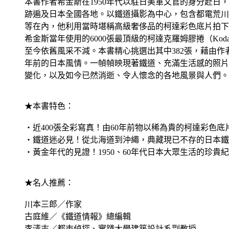
本書作者希金斯在1950年代以駐日美軍文官的身分赴日
跡遍及日本全國各地。以鐵道攝影為中心，包含都電荒川
等在內，他利用當時堪稱高級奢侈品的柯達彩色底片拍下
希金斯當年使用的6000張最頂級的柯達克羅姆膠捲（Koda
至今依舊風采不減。本書精心挑選出其中382張，藉由作
年前的日本風情。一幀幀映現著鐵道、充滿生活感的照片
變化，以及如今已然消逝、令人懷念的各地風景與人們。
★本書特色：
‧近400張全彩寫真！由60年前物以稀為貴的柯達彩色底
‧鐵道迷必見！從北海道到沖繩，典藏現已不存的日本鐵
‧黃金年代的見證！1950、60年代日本大眾生活的珍貴
★名人推薦：
川本三郎／作家
古庭維／《鐵道情報》總編輯
李清志／都市偵探、實踐大學建築設計系副教授