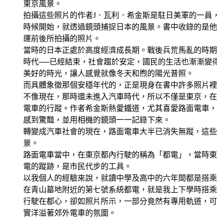
東京風景。
拍攝這些照片的作者J．瓦利．希金斯是駐日美軍的一員
時候開始，就透過鏡頭捕捉日本的風景。書中收錄的是他
運前後所拍攝的照片。
當時的日本正處於高度經濟成長期。戰後兵荒馬亂的時期
時代──已經結束，社會趨於安定，國民的生活也漸漸變
美好的時光，讓人感覺就像冬天和煦的陽光普照。
而具體象徵那個安穩年代的，正是現身在書中許多照片裡
不像現在，那時還未進入汽車時代，所以不僅是東京，在
電車的行蹤。作者希金斯熱愛鐵道，尤其喜愛路面電車，
感到驚豔，並用相機的鏡頭一一記錄下來。
轉變成汽車社會的現在，路面電車大半已消失無蹤，這些
景。
路面電車當中，在東京都內行駛的稱為「都電」，當時東
電的蹤跡，是市民代步的工具。
以我個人的經驗來說，就讀中學及高中的六年間都是搭乘
在青山墓地附近的第七號系統都電，就是我上下學時搭乘
行駛在都心，卻如照片所示，一部分竟然有專用軌道，可
實洋溢著郊外電車的氛圍。