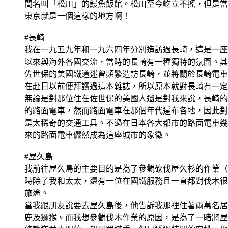
間名叫「松川」的鰻魚飯館。松川至今屹立不搖，但是當
東京就是一個這樣的地方啊！
#長崎
我在一九五九年和一九六四年分別造訪過長崎，這是一座
以來與海外各國交流，當時的長崎有一種獨特的氛圍。其
佐世保的美國鐵道迷曾頻繁造訪長崎，並將關於長崎電車
在赴日以前便拜讀過這本雜誌，所以原本就對長崎有一定
無論是對那位住在佐世保的美國人還是對我來說，長崎的
的路面電車，然而路面電車在那個年代遍布各地，因此對
是太稀奇的交通工具。不過在日本各大都市的路面電車幾
來的路面電車儼然成為這座城市的象徵。
#屋久島
我前往屋久島的主要目的是為了參觀砍伐屋久杉的作業（
時除了我和太太，還有一位在國鐵服務且一直都對伐木很
旅途。
當我跟朋友說要去屋久島後，他告訴我那裡住著兩萬名居
鹿及獼猴。而我想參觀伐木作業的原因，是為了一睹將屋