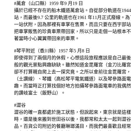
#萬倉（山口縣）1959 年9 月19 日
攝於已經不存在的船木鐵道萬倉站。自從部分軌道在194
站，而最後9.7 公里的軌道也在1961 年11月正式廢線。
一站伏附，因為那裡有車掌在售票，而且只要在西宇部站
把車掌販售的珍貴車票帶回家，所以只是走個一站根本不
著當時小心翼翼帶回來的車票。
#琴平附近（香川縣）1957 年5 月8 日
即使得到了兩個月的休假，心想這段旅程應該是自己最後
般的觀光景點興趣缺缺。雖然知道金毘羅宮（金刀比羅宮
卻不打算親自爬上去一探究竟。之所以會前往金毘羅宮，
（土讚線）、琴鐵（高松琴平電氣鐵道）以及琴參路面電
趣。而當時正打算找個好地方拍攝琴參路面電車的我偶然
的讚岐富士（飯野山）。
#澀谷
澀谷的確一直都處於施工狀態，但說起來，東京就是這樣
時，還是後來搬到世田谷以後，我都常和太太一起到澀谷
品。百貨公司附近的餐廳琳瑯滿目，而我們最喜歡且經常