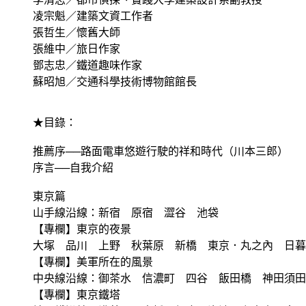
凌宗魁／建築文資工作者
張哲生／懷舊大師
張維中／旅日作家
鄧志忠／鐵道趣味作家
蘇昭旭／交通科學技術博物館館長
★目錄：
推薦序──路面電車悠遊行駛的祥和時代（川本三郎）
序言──自我介紹
東京篇
山手線沿線：新宿 原宿 澀谷 池袋
【專欄】東京的夜景
大塚 品川 上野 秋葉原 新橋 東京．丸之內 日暮
【專欄】美軍所在的風景
中央線沿線：御茶水 信濃町 四谷 飯田橋 神田須田
【專欄】東京鐵塔