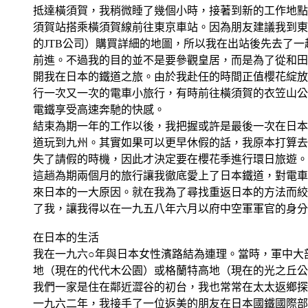
抵達橫須賀，我稍微睡了幾個小時，接著到新的工作地點
須賀站搭乘橫須賀線前往東京車站。因為朋友建議我到東
的JTB公司）購買詳細的地圖，所以我在出站後先去了
前進。不過我的目的並不是要參觀皇居，而是為了從和田
開我在日本的鐵道之旅。由於我赴任的時間正值櫻花綻放
行一次又一次的電車小旅行，有時前往橫須賀的衣笠山公
電鐵享受高速奔馳的快感。
結束為期一年的工作以後，我把握或許是最後一次在日本
道玩到九州。其實如果可以更早休假的話，我原本打算去
失了請假的時機，因此才決定要在櫻花季進行環日旅遊。
這趟為期兩個月的旅行讓我徹底愛上了日本鐵道，對電車
來日本的一大原因。就在我為了尋找重返日本的方法而絞
了我，讓我得以在一九五八年六月以府中空軍軍官的身分
在日本的生活
我在一九六○年與日本女性濱路結為連理。當時，軍中大
地（現在的代代木公園）或格蘭特高地（現在的光之丘公
我們一家是住在鄰近澀谷的初台，我也常常在太太返鄉探
一九六二年，我接手了一位返美的朋友在日本國鐵國際部