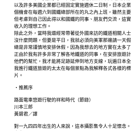
以及許多美國企業都已經固定實施週休二日制，日本企業
個機會在每週六到國鐵總部所在的丸之內上班，雖然主要
但考慮到自己因此得以和國鐵的同事、朋友們交流，這實
收入的理想工作。
除此之外，當時我還經常帶著從外國來訪的鐵道相關人士
沒什麼問題，但要是平日，我就必須向美軍那邊請一天假
總是非常謹慎地安排休假，因為我想去的地方實在太多了
正由於我有許多非常了解各地鐵道的同事，在安排旅遊計
他們的幫忙，我才能將足跡延伸到地方支線，玩遍日本全
我進行鐵道旅遊的太太在每個景點為我解釋各式各樣的標
片。
‧推薦序
路面電車悠遊行駛的祥和時代（節錄）
川本三郎
黃碧君／譯
對一九四四年出生的人來說，這本攝影集令人十足懷念。