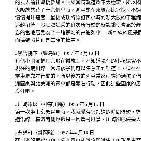
的友人前往豐橋參加。由於當時軌道還不太穩定，所以國
大阪總共花了十六個小時，甚至連在來線都比它快。不過
慢慢提升速度，最後成功將原訂四小時到新大阪的車程縮
這趟招待一般民眾試乘的班次所行駛的新設鐵軌會高於靜
息的當地居民為了一睹夢幻的高速列車──新幹線的風采
而這張照片正是當時的情景。
#學習院下（豐島區）1957 年2 月12 日
有個小朋友把耳朵貼在鐵軌上，不知道現在的小孩還會不
現在的荒川線，當時孩子們可以任意走到軌道上，但往往
電車是靠左行駛的，所以後方的列車當然已經通過孩子們
洲國家與北美洲的電車都是靠右行駛，因此這些國家的居
冷汗吧。
#川崎市區（神奈川縣）1956 年6 月15 日
第一次坐上京急電車時，我就覺得它加速的時間很短，這
道沿線，橫濱南側也還是一片農村風景，川崎卻已經是人
#永樂町（靜岡縣）1957 年4 月16 日
在日本的偏鄉小鎮，路面電車和鐵道的誕生，可說是由當