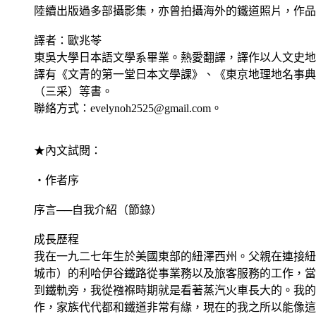
陸續出版過多部攝影集，亦曾拍攝海外的鐵道照片，作品
譯者：歐兆苓
東吳大學日本語文學系畢業。熱愛翻譯，譯作以人文史地
譯有《文青的第一堂日本文學課》、《東京地理地名事典
（三采）等書。
聯絡方式：evelynoh2525@gmail.com。
★內文試閱：
‧作者序
序言──自我介紹（節錄）
成長歷程
我在一九二七年生於美國東部的紐澤西州。父親在連接紐
城市）的利哈伊谷鐵路從事業務以及旅客服務的工作，當
到鐵軌旁，我從襁褓時期就是看著蒸汽火車長大的。我的
作，家族代代都和鐵道非常有緣，現在的我之所以能像這