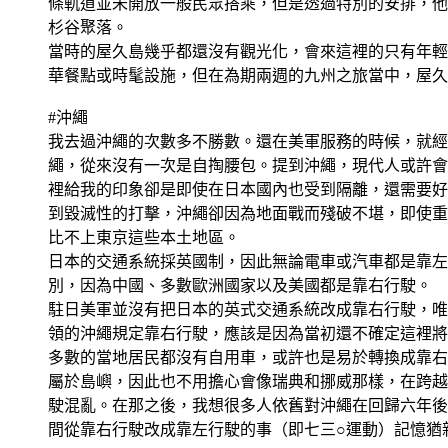
條軌道並未開放一般民眾搭乘，但是透過特別的安排，他
杉谷聚落。
當時的屋久島幾乎都還沒有觀光化，會來這裡的只有年輕
華餐點或時髦設施，但在為期兩週的九州之旅當中，屋久
#沖繩
我去過沖繩的次數多不勝數。還在美軍服務的時候，就經
繩，從來沒有一次是自掏腰包。提到沖繩，現代人或許會
裡給我的印象卻是即使在日本國內也受到隔離，還需要好
到毀滅性的打擊，沖繩卻因為地面戰而殘破不堪，即使重
比不上東京這些本土地區。
日本的交通系統採英國制，因此無論電車或汽車都是靠左
別，因為中國、多數歐洲國家以及美國都是靠右行駛。
駐日美軍並沒有把日本的英式交通系統改成靠右行駛，唯
領的沖繩規定靠右行駛，應該是因為當初還不確定這裡將
多數的當地居民都沒有自用車，或許也是易於轉換成靠右
屬於島嶼，因此也不用擔心會像瑞典和挪威那樣，在跨越
駛混亂。在那之後，我想很多人依舊對沖繩在回歸六年後
間從靠右行駛改成靠左行駛的事（即七三○運動）記憶猶