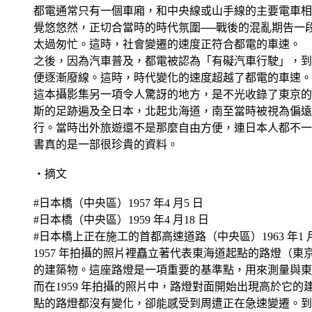
都電通常只有一個車廂，和中央線或山手線的主要電車相
覺悠悠然，正切合當時的時代氛圍──戰後的混亂期告一
太過匆忙。這時，社會變遷的速度正符合都電的車速。
之後，因為汽車普及，都電被認為「有礙汽車行駛」，到
便逐漸廢線。這時，時代變化的速度超越了都電的車速。
這本攝影集另一項令人驚訝的地方，是不光收錄了東京的
斯的足跡遍及全日本，北起北海道，南至當時被視為偏遠
行。當時出外旅遊還不是那麼自由方便，連日本人都不一
書真的是一部很珍貴的資料。
‧摘文
#日本橋（中央區）1957 年4 月5 日
#日本橋（中央區）1959 年4 月18 日
#日本橋上正在施工的首都高速道路（中央區）1963 年1 月
1957 年拍攝的照片裡矗立著代表東海道起點的路燈（
的建築物。這座路燈是一項重要的基準點，用來測量與東
而在1959 年拍攝的照片中，路燈對面開始出現高於它
點的路燈都沒有變化，卻能感受到周遭正在急速變遷。到了