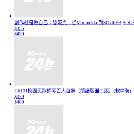
創作就是做自己：脇阪克二從Marimekko到SOU0FB;SO
$355
$450
Hit101校園民歌鋼琴百大首選（簡譜版﹧二版）(軟精裝)
$379
$480