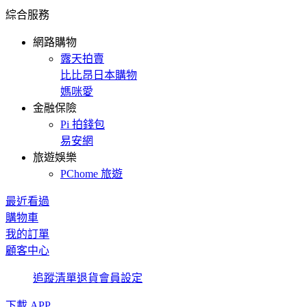
綜合服務
網路購物
露天拍賣
比比昂日本購物
媽咪愛
金融保險
Pi 拍錢包
易安網
旅遊娛樂
PChome 旅遊
最近看過
購物車
我的訂單
顧客中心
追蹤清單
退貨
會員設定
下載 APP