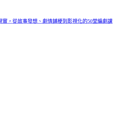
現實，從故事發想、劇情鋪梗到影視化的50堂編劇課