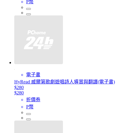
P幣
電子書
HyRead 威爾第歌劇遊唱詩人導賞與翻譯(電子書)
$280
$280
折價券
P幣