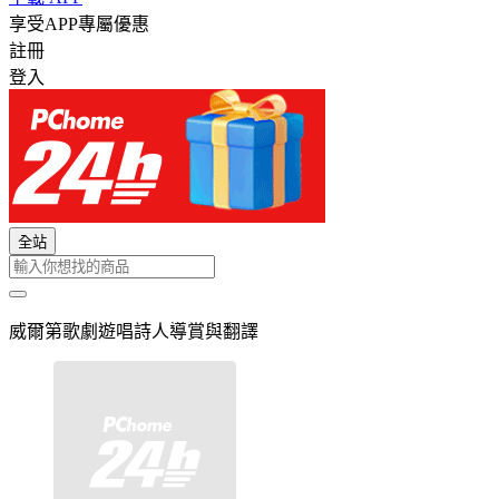
享受APP專屬優惠
註冊
登入
全站
威爾第歌劇遊唱詩人導賞與翻譯