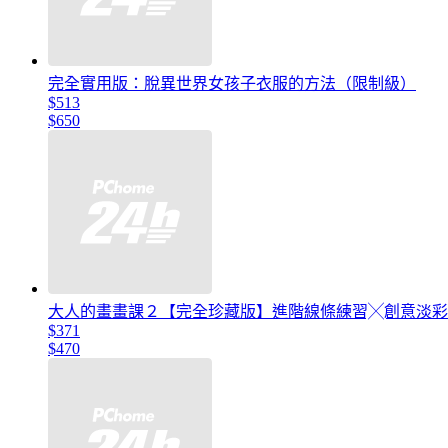
完全實用版：脫異世界女孩子衣服的方法（限制級）
$513
$650
大人的畫畫課２【完全珍藏版】進階線條練習╳創意淡彩
$371
$470