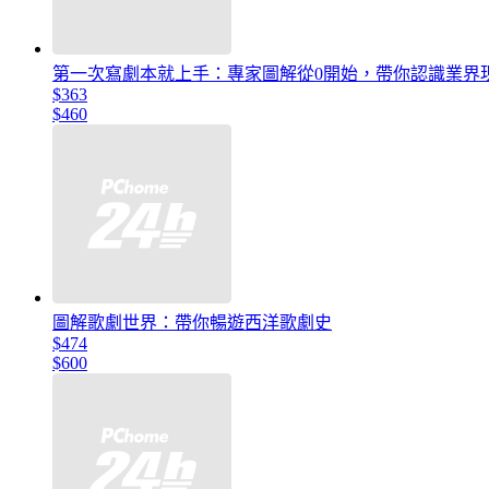
第一次寫劇本就上手：專家圖解從0開始，帶你認識業界
$363
$460
圖解歌劇世界：帶你暢遊西洋歌劇史
$474
$600