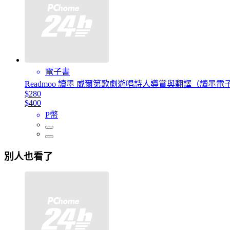
電子書
Readmoo 讀墨 威爾第歌劇遊唱詩人導賞與翻譯（讀墨電
$280
$400
P幣
別人也看了