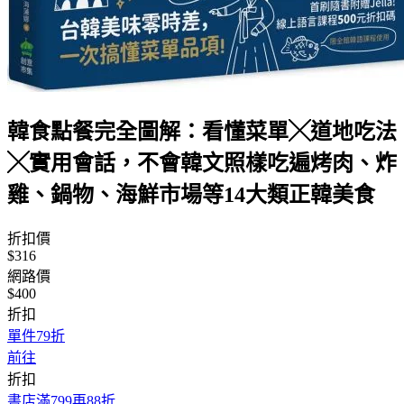
韓食點餐完全圖解：看懂菜單╳道地吃法
╳實用會話，不會韓文照樣吃遍烤肉、炸
雞、鍋物、海鮮市場等14大類正韓美食
折扣價
$316
網路價
$400
折扣
單件79折
前往
折扣
書店滿799再88折