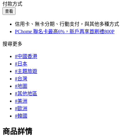
付款方式
查看
信用卡、無卡分期、行動支付，與其他多種方式
PChome 聯名卡最高6%，新戶再享首刷禮800P
搜尋更多
#中國香港
#日本
#主題旅遊
#台灣
#地圖
#其他地區
#美洲
#歐洲
#韓國
商品詳情