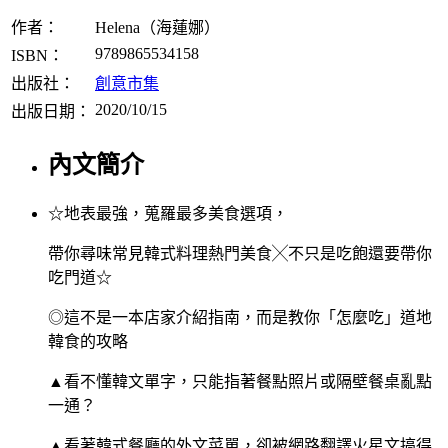
作者：
Helena（海蓮娜）
9789865534158
ISBN：
出版社：
創意市集
2020/10/15
出版日期：
內文簡介
☆地表最強，蒐羅最多美食選項，
帶你尋味常見韓式料理熱門美食╳不只是吃飽還要帶你
吃門道☆
◎這不是一本店家介紹指南，而是教你「怎麼吃」道地
韓食的攻略
▲看不懂韓文單字，只能指著餐點照片或隔壁餐桌亂點
一通？
▲看著韓式餐廳的外文菜單，卻被網路翻譯火星文搞得