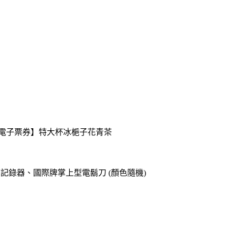
送【電子票券】特大杯冰梔子花青茶
o專用記錄器、國際牌掌上型電鬍刀 (顏色隨機)