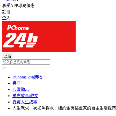
享受APP專屬優惠
註冊
登入
全站
PChome 24h購物
書店
心靈勵志
勵志故事/散文
真實人生故事
人生就求一次如魚得水：紐約金獎插畫家的自由生活提案