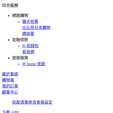
綜合服務
網路購物
露天拍賣
比比昂日本購物
媽咪愛
金融保險
Pi 拍錢包
易安網
旅遊娛樂
PChome 旅遊
最近看過
購物車
我的訂單
顧客中心
追蹤清單
退貨
會員設定
下載 APP