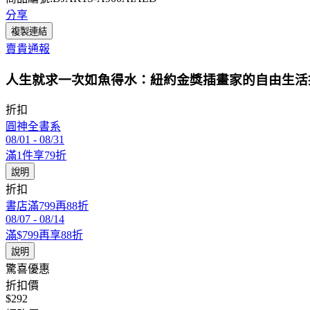
分享
複製連結
賣貴通報
人生就求一次如魚得水：紐約金獎插畫家的自由生活
折扣
圓神全書系
08/01
-
08/31
滿1件享79折
說明
折扣
書店滿799再88折
08/07
-
08/14
滿$799再享88折
說明
驚喜優惠
折扣價
$292