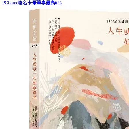
PChome聯名卡
筆筆享最高
6%