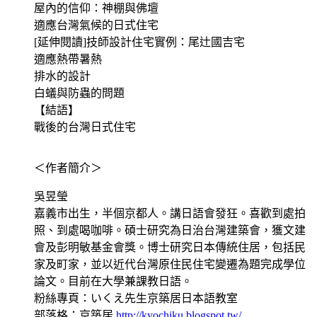
屋內的信仰：神棚與佛壇
適應台灣氣候的日式住宅
[延伸閱讀]技師設計住宅實例：尾辻國吉宅
適應熱帶暑熱
排水的設計
白蟻與防蟲的問題
【結語】
戰後的台灣日式住宅
＜作者簡介＞
吳昱瑩
嘉義市出生，半個京都人。講日語會發狂。喜歡到處拍
照、到處喝咖啡。碩士研究為日治台灣建築會，獲文建
會及彭明敏基金會獎。博士研究日本傳統住居，包括民
家及町家，並以近代台灣原住民住宅變遷為題完成學位
論文。目前在大學兼課教日語。
粉絲專頁：いくえ先生京築居日本語教室
部落格：京築居
http://kyochiku.blogspot.tw/