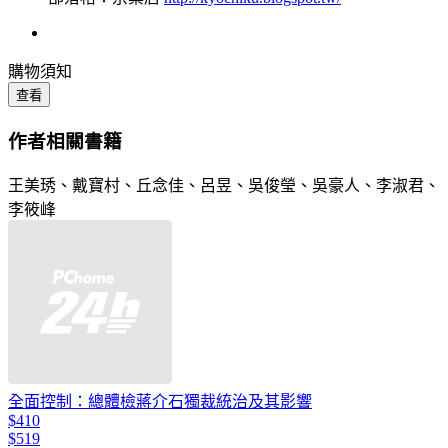
購物須知
查看
作者相關書籍
王美琇、戴寶村、丘念佳、呂昱、吳俊瑩、吳豪人、李淑君、
李筱峰
全面控制：總體檢蔣介石獨裁統治及其影響
$410
$519