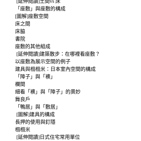
[延伸閱讀]土間vs 床
「座敷」與座敷的構成
[圖解]座敷空間
床之間
床脇
書院
座敷的其他組成
[延伸閱讀]建築散步：在哪裡看座敷？
以座敷為展示空間的例子
建具與榻榻米：日本室內空間的構成
「障子」與「襖」
欄間
細看「襖」與「障子」的奧妙
舞良戶
「鴨居」與「敷居」
[圖解]建具的構成
長押的使用與釘隱
榻榻米
[延伸閱讀]日式住宅常用單位