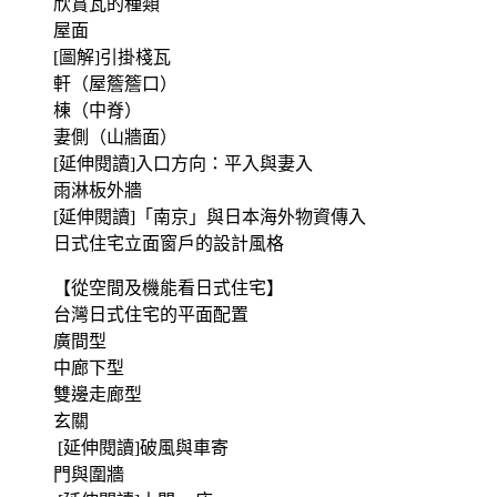
欣賞瓦的種類
屋面
[圖解]引掛棧瓦
軒（屋簷簷口）
棟（中脊）
妻側（山牆面）
[延伸閱讀]入口方向：平入與妻入
雨淋板外牆
[延伸閱讀]「南京」與日本海外物資傳入
日式住宅立面窗戶的設計風格
【從空間及機能看日式住宅】
台灣日式住宅的平面配置
廣間型
中廊下型
雙邊走廊型
玄關
[延伸閱讀]破風與車寄
門與圍牆