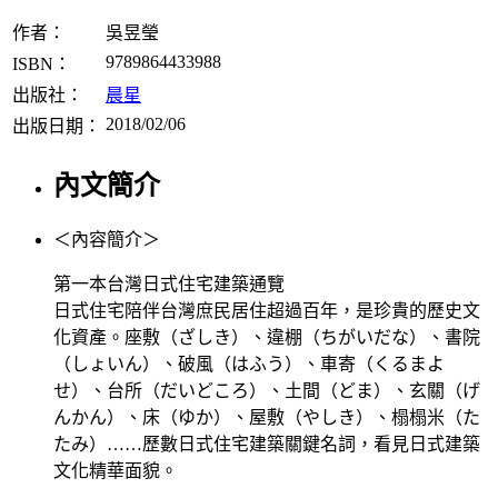
作者：
吳昱瑩
9789864433988
ISBN：
出版社：
晨星
2018/02/06
出版日期：
內文簡介
＜內容簡介＞
第一本台灣日式住宅建築通覽
日式住宅陪伴台灣庶民居住超過百年，是珍貴的歷史文
化資產。座敷（ざしき）、違棚（ちがいだな）、書院
（しょいん）、破風（はふう）、車寄（くるまよ
せ）、台所（だいどころ）、土間（どま）、玄關（げ
んかん）、床（ゆか）、屋敷（やしき）、榻榻米（た
たみ）……歷數日式住宅建築關鍵名詞，看見日式建築
文化精華面貌。