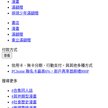
漫畫
滿額贈
排球少年滿額贈
書店
漫畫
滿額贈
東立滿額贈
付款方式
查看
信用卡、無卡分期、行動支付，與其他多種方式
PChome 聯名卡最高6%，新戶再享首刷禮800P
搜尋更多
#合集同人誌
#其他類型漫畫
#社會歷史漫畫
#推理驚悚漫畫