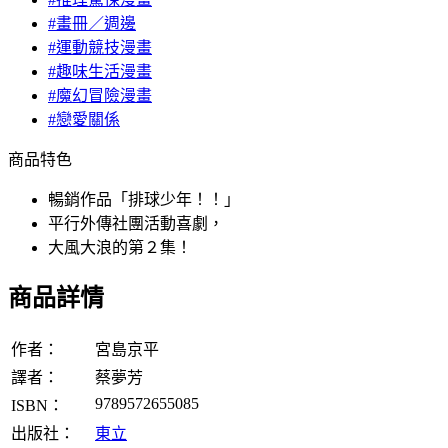
#畫冊／週邊
#運動競技漫畫
#趣味生活漫畫
#魔幻冒險漫畫
#戀愛關係
商品特色
暢銷作品「排球少年！！」
平行外傳社團活動喜劇，
大風大浪的第２集！
商品詳情
作者：
宮島京平
譯者：
蔡夢芳
9789572655085
ISBN：
出版社：
東立