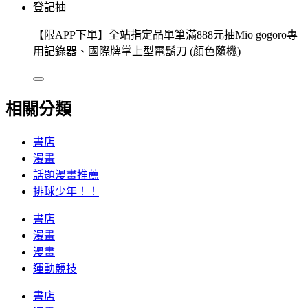
登記抽
【限APP下單】全站指定品單筆滿888元抽Mio gogoro專
用記錄器、國際牌掌上型電鬍刀 (顏色隨機)
相關分類
書店
漫畫
話題漫畫推薦
排球少年！！
書店
漫畫
漫畫
運動競技
書店