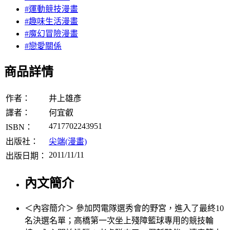
#運動競技漫畫
#趣味生活漫畫
#魔幻冒險漫畫
#戀愛關係
商品詳情
作者：
井上雄彥
譯者：
何宜叡
4717702243951
ISBN：
出版社：
尖端(漫畫)
2011/11/11
出版日期：
內文簡介
＜內容簡介＞ 參加閃電隊選秀會的野宮，進入了最終10
名決選名單；高橋第一次坐上殘障籃球專用的競技輪