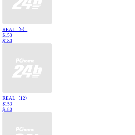
REAL（9）
$153
$180
REAL（12）
$153
$180