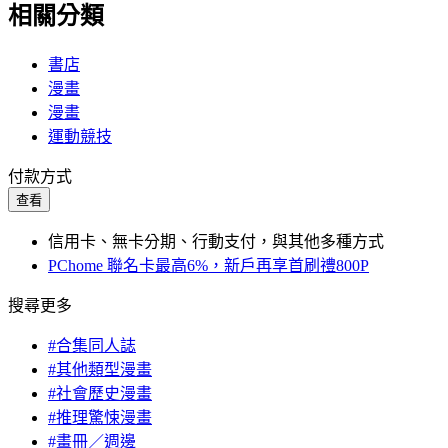
相關分類
書店
漫畫
漫畫
運動競技
付款方式
查看
信用卡、無卡分期、行動支付，與其他多種方式
PChome 聯名卡最高6%，新戶再享首刷禮800P
搜尋更多
#合集同人誌
#其他類型漫畫
#社會歷史漫畫
#推理驚悚漫畫
#畫冊／週邊