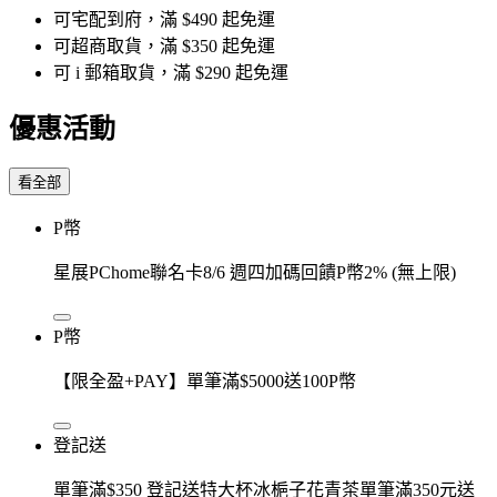
可宅配到府，滿 $490 起免運
可超商取貨，滿 $350 起免運
可 i 郵箱取貨，滿 $290 起免運
優惠活動
看全部
P幣
星展PChome聯名卡8/6 週四加碼回饋P幣2% (無上限)
P幣
【限全盈+PAY】單筆滿$5000送100P幣
登記送
單筆滿$350 登記送特大杯冰梔子花青茶單筆滿350元送