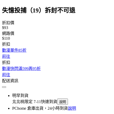
失憶投捕（19）拆封不可退
折扣價
$93
網路價
$110
折扣
動漫單件85折
前往
折扣
動漫快閃滿599再95折
前往
配送資訊
明早到貨
北北桃限定 7-11快速到貨
說明
PChome 倉庫出貨，24小時到貨
說明