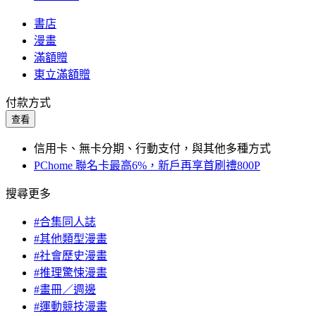
書店
漫畫
滿額贈
東立滿額贈
付款方式
查看
信用卡、無卡分期、行動支付，與其他多種方式
PChome 聯名卡最高6%，新戶再享首刷禮800P
搜尋更多
#合集同人誌
#其他類型漫畫
#社會歷史漫畫
#推理驚悚漫畫
#畫冊／週邊
#運動競技漫畫