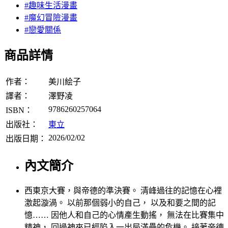
#趣味生活漫畫
#魔幻冒險漫畫
#戀愛關係
商品詳情
作者：
美川絵子
譯者：
澤野凌
9786260257064
ISBN：
出版社：
東立
2026/02/02
出版日期：
內文簡介
西東京大賽，與帝德的準決賽。 清峰過往的記憶在心裡
激起漩渦。 以前那個弱小的自己， 以及和要之間的記
憶…… 因他人和自己的心情產生動搖， 無法在比賽集中
精神， 回過神來已經陷入一出局滿壘的危機。 接著帝德