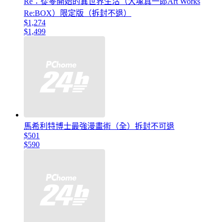
Re：從零開始的異世界生活（大塚真一郎Art Works
Re:BOX）限定版（拆封不退）
$1,274
$1,499
馬希利特博士最強漫畫術（全）拆封不可退
$501
$590