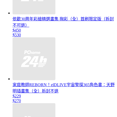
依歡30周年彩繪精選畫集 掬彩（全）首刷限定版（拆封
不可退）
$450
$530
家庭教師REBORN！elDLIVE宇宙警探365角色書：天野
明插畫集（全）拆封不退
$229
$270