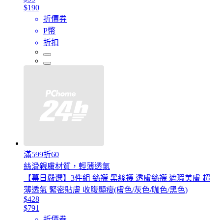
$190
折價券
P幣
折扣
滿599折60
絲滑親膚材質，輕薄透氣
【幕日嚴選】3件組 絲襪 黑絲襪 透膚絲襪 遮瑕美膚 超
薄透氣 緊密貼膚 收腹顯瘦(膚色/灰色/咖色/黑色)
$428
$791
折價券