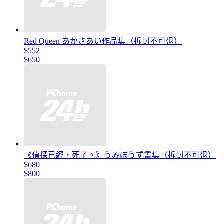
Red Queen あかさあい作品集（拆封不可退）
$552
$650
《偵探已經，死了。》うみぼうず畫集（拆封不可退）
$680
$800