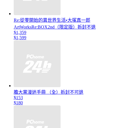
Re:從零開始的異世界生活•大塚真一郎
ArtWorksRe:BOX2nd（限定版）拆封不退
$1,359
$1,599
膽大黨漫迷手冊 （全）拆封不可退
$153
$180