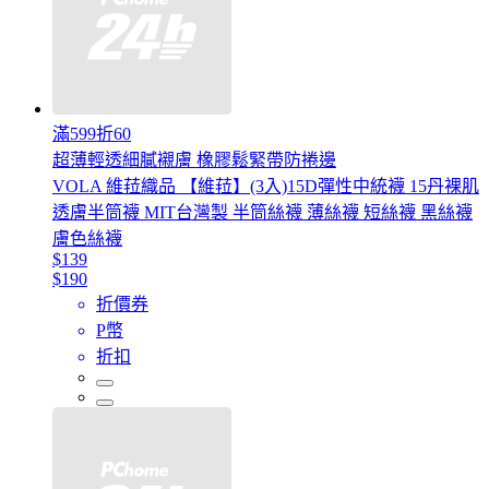
滿599折60
超薄輕透細膩襯膚 橡膠鬆緊帶防捲邊
VOLA 維菈織品 【維菈】(3入)15D彈性中統襪 15丹裸肌
透膚半筒襪 MIT台灣製 半筒絲襪 薄絲襪 短絲襪 黑絲襪
膚色絲襪
$139
$190
折價券
P幣
折扣