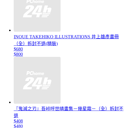
INOUE TAKEHIKO ILLUSTRATIONS 井上雄彥畫冊
（全）拆封不退(精裝)
$680
$800
『鬼滅之刃』吾峠呼世晴畫集－幾星霜－（全）拆封不
退
$408
$480