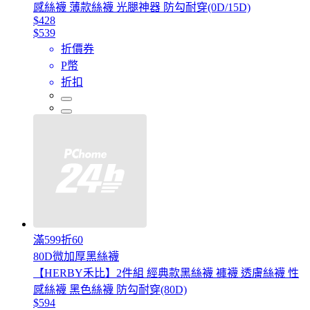
感絲襪 薄款絲襪 光腿神器 防勾耐穿(0D/15D)
$428
$539
折價券
P幣
折扣
滿599折60
80D微加厚黑絲襪
【HERBY禾比】2件組 經典款黑絲襪 褲襪 透膚絲襪 性
感絲襪 黑色絲襪 防勾耐穿(80D)
$594