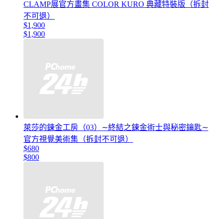
CLAMP展官方畫集 COLOR KURO 典藏特裝版（拆封
不可退）
$1,900
$1,900
萊莎的鍊金工房（03）∼終結之鍊金術士與秘密鑰匙∼
官方視覺美術集（拆封不可退）
$680
$800