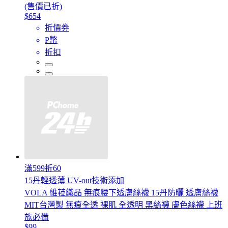
(售價已折)
$654
折價券
P幣
折扣
滿599折60
15丹輕透薄 UV-out技術添加
VOLA 維菈織品 無痕腰下透膚絲襪 15丹防曬 透膚絲襪
MIT台灣製 無痕全透 裸肌 全透明 黑絲襪 膚色絲襪 上班
族必備
$99