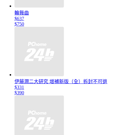
輪舞曲
$637
$750
伊藤潤二大研究 增補新版（全）拆封不可退
$331
$390