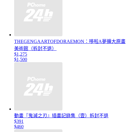
THEGENGAARTOFDORAEMON：哆啦A夢擴大原畫
美術館（拆封不退）
$1,275
$1,500
動畫『鬼滅之刃』插畫記錄集（壹）拆封不退
$391
$460