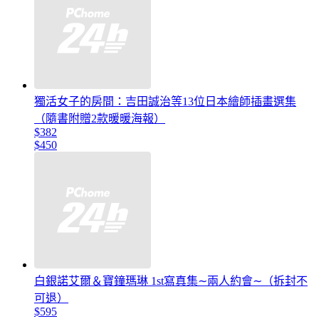
獨活女子的房間：吉田誠治等13位日本繪師插畫選集
（隨書附贈2款暖暖海報）
$382
$450
白銀諾艾爾＆寶鐘瑪琳 1st寫真集∼兩人約會∼（拆封不
可退）
$595