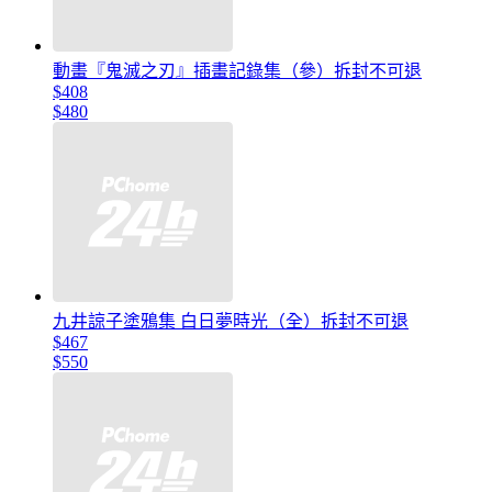
動畫『鬼滅之刃』插畫記錄集（參）拆封不可退
$408
$480
九井諒子塗鴉集 白日夢時光（全）拆封不可退
$467
$550