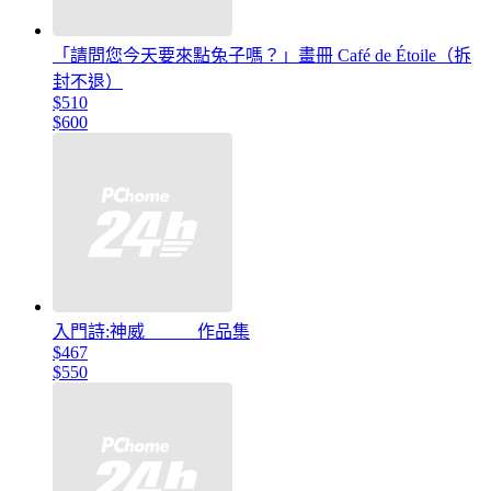
「請問您今天要來點兔子嗎？」畫冊 Café de Étoile（拆
封不退）
$510
$600
入門詩:神威 作品集
$467
$550