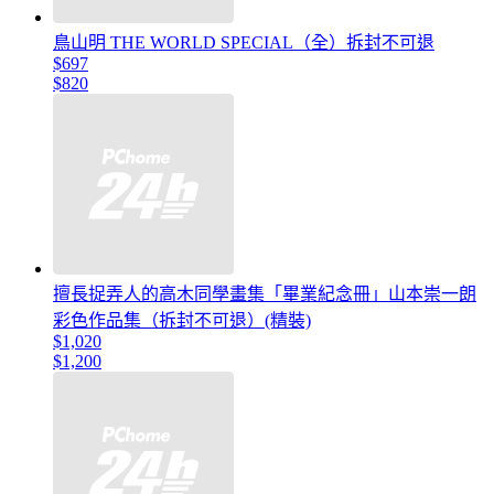
鳥山明 THE WORLD SPECIAL（全）拆封不可退
$697
$820
擅長捉弄人的高木同學畫集「畢業紀念冊」山本崇一朗
彩色作品集（拆封不可退）(精裝)
$1,020
$1,200