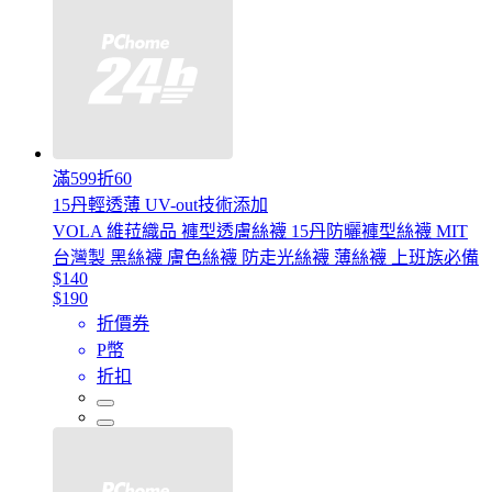
滿599折60
15丹輕透薄 UV-out技術添加
VOLA 維菈織品 褲型透膚絲襪 15丹防曬褲型絲襪 MIT
台灣製 黑絲襪 膚色絲襪 防走光絲襪 薄絲襪 上班族必備
$140
$190
折價券
P幣
折扣