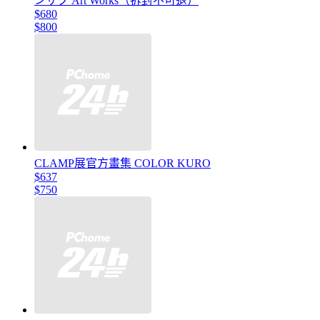
ンサク Art Works（拆封不可退）
$680
$800
CLAMP展官方畫集 COLOR KURO
$637
$750