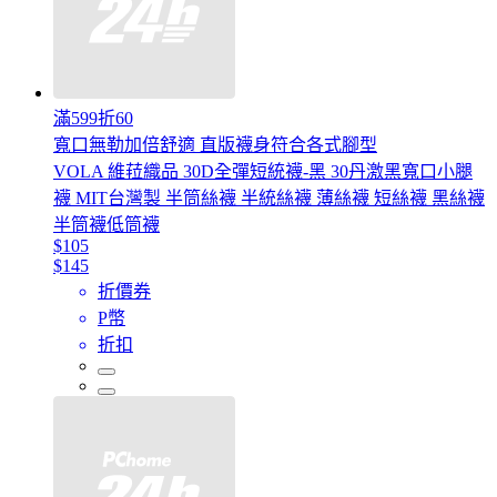
滿599折60
寬口無勒加倍舒適 直版襪身符合各式腳型
VOLA 維菈織品 30D全彈短統襪-黑 30丹激黑寬口小腿
襪 MIT台灣製 半筒絲襪 半統絲襪 薄絲襪 短絲襪 黑絲襪
半筒襪低筒襪
$105
$145
折價券
P幣
折扣