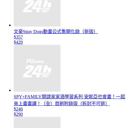
文豪Stray Dogs動畫公式集開化錄（新版）
$357
$420
SPY×FAMILY間諜家家酒學習系列 安妮亞也會畫！一起
來上畫畫課！（全）首刷附錄版（拆封不可退）
$246
$290