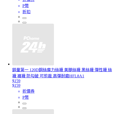
P幣
折扣
銷量第一 120D鋼絲魔力絲襪 美腿絲襪 黑絲襪 彈性襪 絲
襪 褲襪 防勾破 可剪裁 高彈耐磨HFL8A1
$159
$159
折價券
P幣