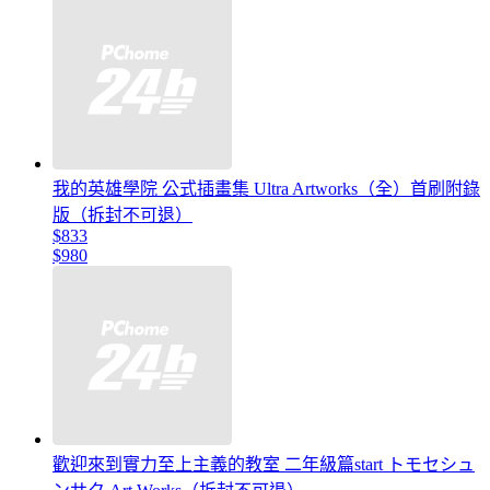
我的英雄學院 公式插畫集 Ultra Artworks（全）首刷附錄
版（拆封不可退）
$833
$980
歡迎來到實力至上主義的教室 二年級篇start トモセシュ