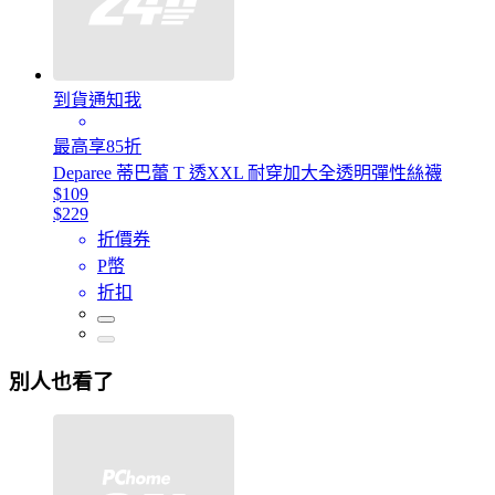
到貨通知我
最高享85折
Deparee 蒂巴蕾 T 透XXL 耐穿加大全透明彈性絲襪
$109
$229
折價券
P幣
折扣
別人也看了