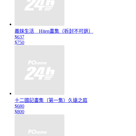
義妹生活 Hiten畫集（拆封不可退）
$637
$750
十二國記畫集（第一集）久遠之庭
$680
$800