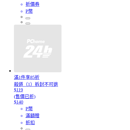
折價券
P幣
滿1件享85折
殺道（1）拆封不可退
$119
(售價已折)
$140
P幣
滿額贈
折扣