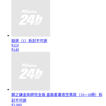
殺道（1）拆封不可退
$119
$140
鋼之鍊⾦術師完全版 盒裝套書夜空⿊款（10∼18冊）拆
封不可退
$3,060