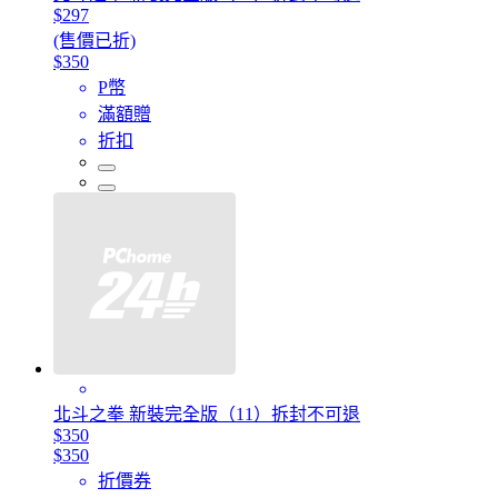
$297
(售價已折)
$350
P幣
滿額贈
折扣
北斗之拳 新裝完全版（11）拆封不可退
$350
$350
折價券