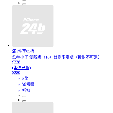
滿1件享85折
鉄拳小子 愛藏版（16）首刷限定版（拆封不可退）
$238
(售價已折)
$280
P幣
滿額贈
折扣