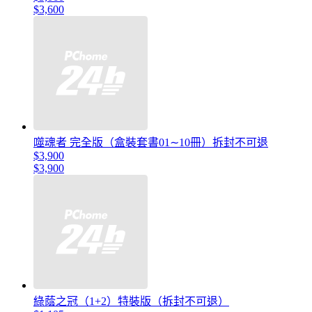
$3,600
噬魂者 完全版（盒裝套書01∼10冊）拆封不可退
$3,900
$3,900
綠蔭之冠（1+2）特裝版（拆封不可退）