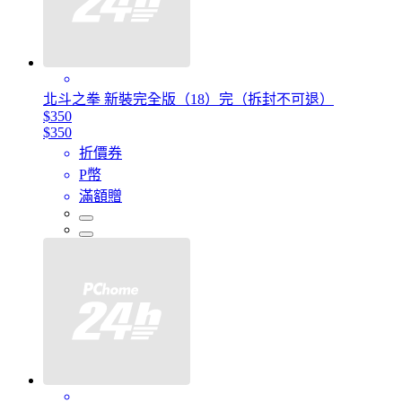
北斗之拳 新裝完全版（18）完（拆封不可退）
$350
$350
折價券
P幣
滿額贈