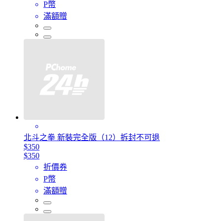
P幣
滿額贈
北斗之拳 新裝完全版（12）拆封不可退
$350
$350
折價券
P幣
滿額贈