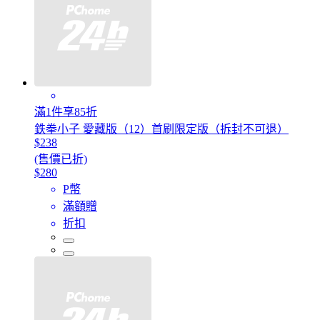
滿1件享85折
鉄拳小子 愛藏版（12）首刷限定版（拆封不可退）
$238
(售價已折)
$280
P幣
滿額贈
折扣