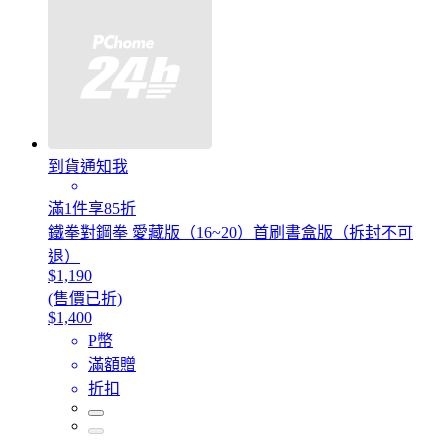
到貨通知我
滿1件享85折
鐵拳對鋼拳 愛藏版（16~20）首刷書盒版（拆封不可
退）
$1,190
(售價已折)
$1,400
P幣
滿額贈
折扣