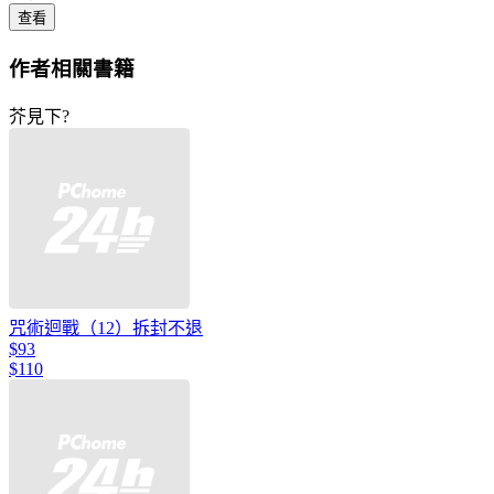
查看
作者相關書籍
芥見下?
咒術迴戰（12）拆封不退
$93
$110