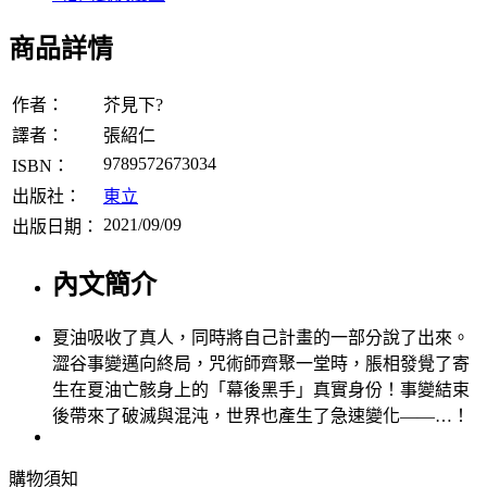
商品詳情
作者：
芥見下?
譯者：
張紹仁
9789572673034
ISBN：
出版社：
東立
2021/09/09
出版日期：
內文簡介
夏油吸收了真人，同時將自己計畫的一部分說了出來。
澀谷事變邁向終局，咒術師齊聚一堂時，脹相發覺了寄
生在夏油亡骸身上的「幕後黑手」真實身份！事變結束
後帶來了破滅與混沌，世界也產生了急速變化——…！
購物須知