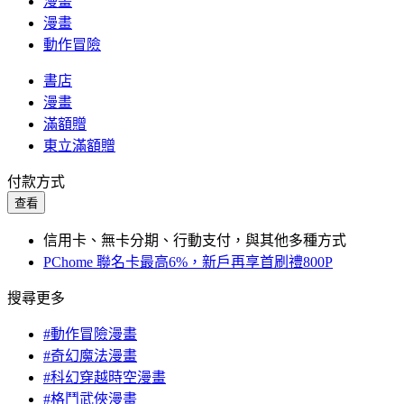
漫畫
漫畫
動作冒險
書店
漫畫
滿額贈
東立滿額贈
付款方式
查看
信用卡、無卡分期、行動支付，與其他多種方式
PChome 聯名卡最高6%，新戶再享首刷禮800P
搜尋更多
#動作冒險漫畫
#奇幻魔法漫畫
#科幻穿越時空漫畫
#格鬥武俠漫畫