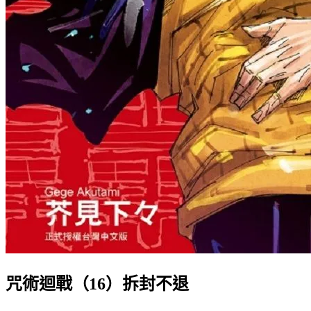
咒術迴戰（16）拆封不退