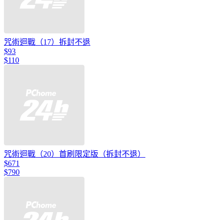
咒術迴戰（17）拆封不退
$93
$110
咒術迴戰（20）首刷限定版（拆封不退）
$671
$790