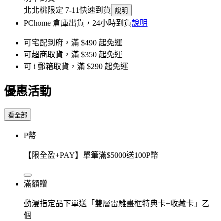
北北桃限定 7-11快速到貨
說明
PChome 倉庫出貨，24小時到貨
說明
可宅配到府，滿 $490 起免運
可超商取貨，滿 $350 起免運
可 i 郵箱取貨，滿 $290 起免運
優惠活動
看全部
P幣
【限全盈+PAY】單筆滿$5000送100P幣
滿額贈
動漫指定品下單送「雙層雷雕畫框特典卡+收藏卡」乙
個