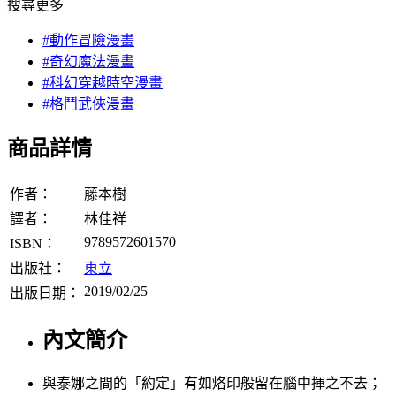
搜尋更多
#動作冒險漫畫
#奇幻魔法漫畫
#科幻穿越時空漫畫
#格鬥武俠漫畫
商品詳情
作者：
藤本樹
譯者：
林佳祥
9789572601570
ISBN：
出版社：
東立
2019/02/25
出版日期：
內文簡介
與泰娜之間的「約定」有如烙印般留在腦中揮之不去；