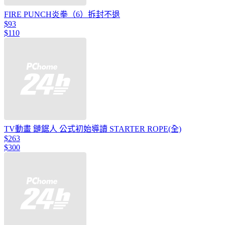
FIRE PUNCH炎拳（6）拆封不退
$93
$110
TV動畫 鏈鋸人 公式初始導讀 STARTER ROPE(全)
$263
$300