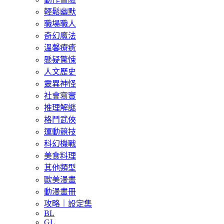
輕鬆幽默
職場職人
奇幻魔法
溫馨療癒
懸疑驚悚
人文歷史
靈異神怪
社會寫實
推理解謎
格鬥武俠
運動競技
科幻機戰
美食料理
其他類型
歐美漫畫
動漫畫冊
攻略｜設定集
BL
GL