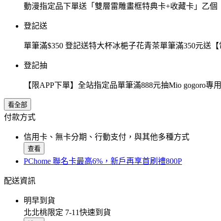
動漫指定品下單送「雙層雷雕畫框特典卡+收藏卡」乙個
登記送
單筆滿$350 登記送特大杯冰梔子花青茶單筆滿350元
登記抽
【限APP下單】全站指定品單筆滿888元抽Mio gogor
看全部
付款方式
信用卡、無卡分期、行動支付，與其他多種方式
查看
PChome 聯名卡最高6%，新戶再享首刷禮800P
配送資訊
明早到貨
北北桃限定 7-11快速到貨