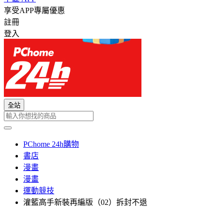
享受APP專屬優惠
註冊
登入
全站
PChome 24h購物
書店
漫畫
漫畫
運動競技
灌籃高手新裝再編版（02）拆封不退