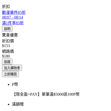
折扣
動漫單件85折
08/07
-
08/14
滿1件享85折
說明
驚喜優惠
折扣價
$153
網路價
$180
追蹤
加入購物車
立即購買
P幣
【限全盈+PAY】單筆滿$5000送100P幣
滿額贈