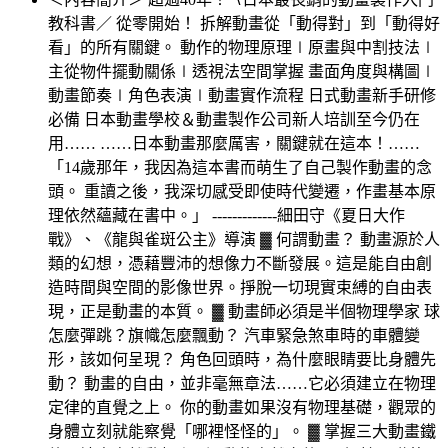
教科書／ 從零開始！ 拆解動畫從「動得對」到「動得好
看」的所有關鍵。 動作的物理原理∣原畫與中割技法∣
主從物件擺動關係∣透視法空間掌握 畫面角度與構圖∣
動畫節奏∣角色表演∣動畫實作流程 日式動畫新手研修
必備 日本動畫學校＆動畫製作公司新人培訓至今仍在
用…… ……日本動畫那麼厲害，關鍵就在這本！……
「14歲那年，我因為這本書而萌生了自己製作動畫的念
頭。 重讀之後，我深切感受即使時代變遷，作畫基本原
理依然蘊藏在書中。」 -------------細田守《夏日大作
戰》、《龍與雀斑公主》導演 ▓ 何謂動畫？ 動畫源於人
類的幻想，憑藉豐沛的想像力不斷發展。這是能自由創
造時間與空間的影像世界。掙脫一切現實束縛的自由表
現，正是動畫的本質。 ▓ 動畫師必須是半個物理學家 球
怎麼彈跳？旗幟怎麼飄動？ 汽車緊急煞車時的車體變
形，該如何呈現？ 角色回頭時，為什麼眼睛要比身體先
動？ 動畫的自由，並非毫無章法……它必須建立在物理
定律的直覺之上。 你的動畫如果沒有物理基礎，觀眾的
身體立刻就能察覺「哪裡怪怪的」。 ▓ 掌握三大動畫鐵