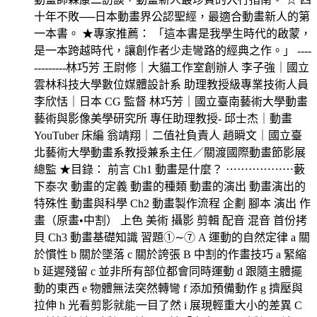
十年不敗──日本動畫界公認聖經，最適合動畫新人的第
一本書。 ★專家推薦： 「這本書是我學生時代的啟蒙，
是一本跨越時代，讓創作者少走彎路的經典之作。」 ----
---------林巧芳 王尉修｜大貓工作室創辦人 李子強｜國立
雲林科技大學數位媒體設計系 助理教授級專業技術人員
李欣恬｜日本 CG 監督 林巧芳｜國立臺南藝術大學動畫
藝術與影像美學研究所 專任助理教授- 邱士杰｜動畫
YouTuber 床編 翁靖翔｜二值社負責人 趙瞬文｜國立臺
北藝術大學動畫系教授兼系主任／關渡國際動畫節影展
總監 ★目錄： 前言 Ch1 動畫是什麼？ ⋯⋯⋯⋯⋯⋯藪
下泰次 動畫的定義 動畫的種類 動畫的演出 動畫演出的
特殊性 動畫與科學 Ch2 動畫製作流程 企劃 腳本 演出 作
畫（原畫•中割） 上色 美術 攝影 剪輯 配音 混音 首份拷
貝 Ch3 動畫基礎知識 習題①∼⑦ A 運動的自然定律 a 關
於慣性 b 關於墜落 c 關於誇張 B 中割的作畫技巧 a 緊縮
b 延遲殘留 c 並非所有部位都會同時運動 d 跟隨主體擺
動的東西 e 物體無法突然轉彎 f 添加預備動作 g 擠壓與
拉伸 h 光看剪影就能一目了然 i 展現輕重大小的差異 C