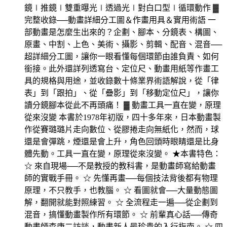
鏡∣推鏡∣雙重曝光∣透過光∣對白口型∣循環動作 ▓
完整收錄──動畫詳細分工圖＆作畫用具＆實用術語 一
部動畫是怎麼生出來的？企劃、腳本、分鏡表、構圖、
原畫、中割、上色、美術、攝影、剪輯、配音、混音──
超詳細分工圖，讓你一眼看懂每個環節由誰負責、如何
銜接。此外還詳列透寫台、定位尺、動畫用紙等作畫工
具的規格與用途，並收錄數十條業界術語解說，從「律
表」到「跟拍」、從「疊影」到「移動定位尺」，讓你
讀分鏡腳本從此不再頭痛！ ▓ 動畫工具一直在變，原理
從來沒變 本書於1978年初版，四十多年來，日本動畫製
作從賽璐璐片走向數位、從膠捲走向無紙化，然而，球
還是會彈跳，煙還是會上升，角色回頭時眼睛還是比身
體先動。工具一直在變，原理從來沒變。 ★本書特色：
☆ 來自現場──不是教授的教科書，是動畫師寫給動畫
師的實戰手冊。 ☆ 先懂再畫──每個技法背後都有物理
原理，不只教手，也教腦。 ☆ 看圖就會──大量動態圖
解，翻開就能對照練習。 ☆ 全流程走一遍──從企劃到
混音，搞懂動畫製作所有環節。 ☆ 前輩真心話──傳奇
動畫師森康二訪談，動畫新人最珍貴的入行指南。 ☆ 四