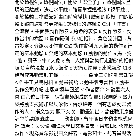
關於透視法 a 透視圖法 b 關於「畫盒子」 c 透視圖法呈
現的距離感 d 決定水平線 e 確實掌握透視法 f 視平線 g
關於搖鏡 h 物體靠近畫面時會變快 i 臉部的旋轉 j 門的旋
轉 k 縱向運動會更緊縮 l 誇張化的透視法 Ch4 「作畫」
全流程 A 畫面與動作節奏 a 角色的表演 b 動作節奏 c 動
作當中的構圖 B 實作範例《小紅帽》 a 角色設計圖 b 背
景設定 c 分鏡表 d 作畫 Ch5 動作實例 A 人類的動作 a 行
走的基本動態 b 奔跑的基本動態 B 動物的動作 a 馬 b 狗
c 貓 d 獅子 e 牛 f 大象 g 鳥 h 人類與動物行走動態的相似
處 C 自然現象 a 水 b 波動 c 火焰 d 煙霧 e 旗幟飄動 Ch6
給想成為動畫師的你 ⋯⋯⋯⋯⋯⋯森康二 Ch7 動畫知識
A 作畫工具與材料 B 動畫術語 C 動畫參考書目 D 動畫
製作公司介紹 出版40週年回望 ＜作者簡介＞ 動畫六人
會 由六位日本第一線動畫師組成的動畫研究團體。致力
於將動畫技術加以具象化，傳承給每一個有志於動畫製
作的人。 撰文協力 藪下泰次 動畫演出，曾任職東京設
計學院講師 森康二 動畫師，曾任職日本動畫株式會
社 譯者：吳奕倫 輔仁大學日文系畢業，曾旅日研修電影
製作。現為資深影視日文譯者、電影辯士、配音員與活