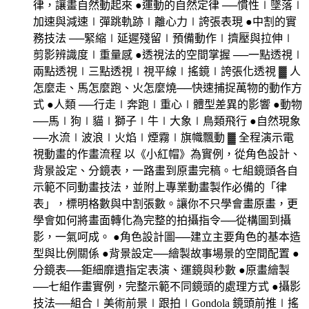
律，讓畫自然動起來 ●運動的自然定律 ──慣性∣墜落∣
加速與減速∣彈跳軌跡∣離心力∣誇張表現 ●中割的實
務技法 ──緊縮∣延遲殘留∣預備動作∣擠壓與拉伸∣
剪影辨識度∣重量感 ●透視法的空間掌握 ──一點透視∣
兩點透視∣三點透視∣視平線∣搖鏡∣誇張化透視 ▓ 人
怎麼走、馬怎麼跑、火怎麼燒──快速捕捉萬物的動作方
式 ●人類 ──行走∣奔跑∣重心∣體型差異的影響 ●動物
──馬∣狗∣貓∣獅子∣牛∣大象∣鳥類飛行 ●自然現象
──水流∣波浪∣火焰∣煙霧∣旗幟飄動 ▓ 全程演示電
視動畫的作畫流程 以《小紅帽》為實例，從角色設計、
背景設定、分鏡表，一路畫到原畫完稿。七組鏡頭各自
示範不同動畫技法，並附上專業動畫製作必備的「律
表」，標明格數與中割張數。讓你不只學會畫原畫，更
學會如何將畫面轉化為完整的拍攝指令──從構圖到攝
影，一氣呵成。 ●角色設計圖──建立主要角色的基本造
型與比例關係 ●背景設定──繪製故事場景的空間配置 ●
分鏡表──鉅細靡遺指定表演、運鏡與秒數 ●原畫繪製
──七組作畫實例，完整示範不同鏡頭的處理方式 ●攝影
技法──組合∣美術前景∣跟拍∣Gondola 鏡頭前推∣搖