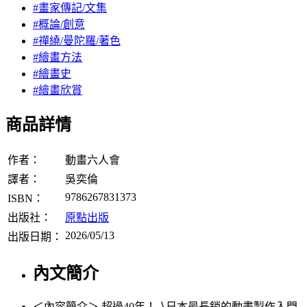
#畫家傳記/文集
#概論/創意
#禪繞/曼陀羅/著色
#繪畫方法
#繪畫史
#繪畫欣賞
商品詳情
作者：
動畫六人會
譯者：
吳奕倫
9786267831373
ISBN：
出版社：
原點出版
2026/05/13
出版日期：
內文簡介
＜內容簡介＞ 超過40年！ ∖日本最長銷的動畫製作入門