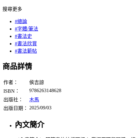
搜尋更多
#總論
#字體/筆法
#書法史
#書法欣賞
#書法範帖
商品詳情
作者：
侯吉諒
9786263148628
ISBN：
出版社：
木馬
2025/09/03
出版日期：
內文簡介