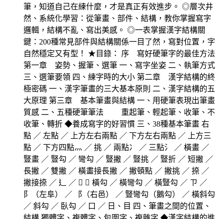
筆，知道自己在練什麼，才是真正有效進步。 ◎層次井
然、系統化學習：從筆畫、部件、結構，教你掌握寫字
邏輯，結構不亂、寫出美感。 ◎一表掌握漢字結構關
鍵：200種常見部件與結構關係一目了然，寫對位置，字
自然穩定又有型！ ★目錄： 序 寫好硬筆字的最佳方法
第一章 姿勢、握筆、選筆 一、寫字坐姿 二、執筆方式
三、選筆要領 四、練字時的大小 第二章 漢字結構的終
極密碼 一、漢字筆畫的三大基本原則 二、漢字結構的五
大原理 第三章 基本筆畫與結構 一、用硬筆表現出筆畫
質感 二、五種硬筆筆法 重起筆、輕起筆、收筆、不
收筆、轉折 ◆養成寫字的好習慣 三、38種基本筆畫 右
點 ／ 左點 ／ 上方左右兩點 ／ 下方左右兩點 ／ 上方三
點 ／ 下方四點灬 ／ 挑 ／ 兩點冫 ／ 三點氵 ／ 橫畫 ／
豎畫 ／ 豎勾 ／ 彎勾 ／ 豎撇 ／ 豎挑 ／ 豎折 ／ 短撇 ／
長撇 ／ 雙撇 ／ 橫畫接長撇 ／ 撇頓點 ／ 撇挑 ／ 捺 ／
撇接捺 ／ 辶 ／  ／ 橫勾 ／ 橫彎勾 ／ 橫豎勾 ／ ㄗ ／
阝（左阜） ／ ⻏（右邑） ／ 豎彎勾（鵝勾） ／ 橫斜勾
／ 斜勾 ／ 臥勾 ／ 口 ／ 日、目 四、筆畫之間的位置、
結構 獨體字、複體字、包圍字、複雜字 ◆漢字結構的進