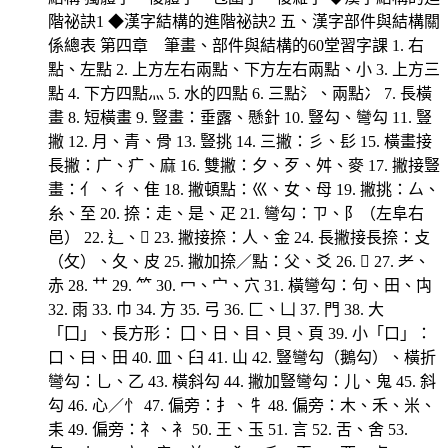
階祕訣1 ◆漢字結構的進階祕訣2 五、漢字部件與結構關
係總表 第四章 筆畫、部件與結構的60堂習字課 1. 右
點、左點 2. 上方左右兩點、下方左右兩點、小 3. 上方三
點 4. 下方四點灬 5. 水的四點 6. 三點氵、兩點冫 7. 長橫
畫 8. 短橫畫 9. 豎畫：垂露、懸針 10. 豎勾、彎勾 11. 豎
撇 12. 月、青、骨 13. 豎挑 14. 三撇：彡、髟 15. 橫畫接
長撇：广、疒、麻 16. 雙撇：夕、歹、舛、麥 17. 撇接豎
畫：亻、彳、隹 18. 撇頓點：巛、女、母 19. 撇挑：厶、
糸、至 20. 捺：走、是、疋 21. 彎勾：ㄗ、阝（左阜右
邑） 22. 辶、 23. 撇接捺：人、金 24. 長撇接長捺：攴
（攵）、夂、皮 25. 撇加捺／點：父、爻 26.  27. 耂、
赤 28. 艹 29. 𥫗 30. 冖、宀、穴 31. 橫彎勾：句、田、禸
32. 雨 33. 巾 34. 方 35. 弓 36. 匚、凵 37. 門 38. 大
「囗」、長方形： 囗、日、目、貝、頁 39. 小「口」：
口、曰、田 40. 皿、臼 41. 山 42. 豎彎勾（鵝勾）、橫折
彎勾：乚、乙 43. 橫斜勾 44. 撇加豎彎勾：儿、鬼 45. 斜
勾 46. 心／忄 47. 偏旁：扌、牜 48. 偏旁：木、禾、米、
耒 49. 偏旁：礻、衤 50. 王、玉 51. 言 52. 舌、舍 53.