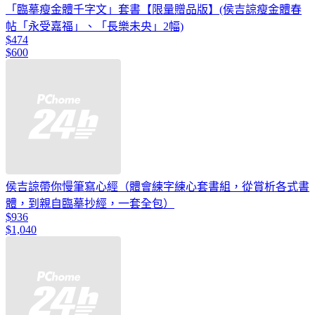
「臨摹瘦金體千字文」套書【限量贈品版】(侯吉諒瘦金體春
帖「永受嘉福」、「長樂未央」2幅)
$474
$600
侯吉諒帶你慢筆寫心經（體會練字練心套書組，從賞析各式書
體，到親自臨摹抄經，一套全包）
$936
$1,040