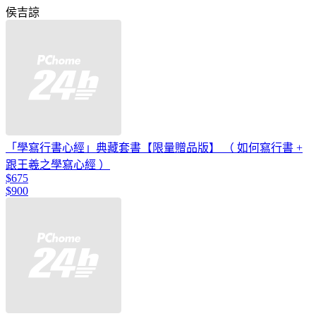
侯吉諒
「學寫行書心經」典藏套書【限量贈品版】 （ 如何寫行書 +
跟王羲之學寫心經 ）
$675
$900