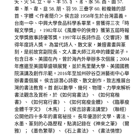
矢、火 54. 立、辛、羊 55. 犭、豸、豕 56. 酉、鹵 57.
車、革、韋、韭 58. 朋、羽 59. 三疊字 60. 較複雜的部
首、字體 ＜作者簡介＞ 侯吉諒 1958年生於台灣嘉義。
台南一中、中興大學食品科學系畢業。曾獲得三次「時
報文學獎」，1982年以《風塵中的俠骨》獲第五屆時報
文學獎敘事詩優等獎。1997年以長詩作品〈交響詩〉獲
得年度詩人獎。 為當代詩人、散文家，兼擅書畫與篆
刻，是前故宮副院長、文人畫大師江兆申的鍾愛弟子。
包含日本、美國在內，曾於海內外舉辦多次個展；2004
年應邀至美國華盛頓展覽，並於馬里蘭大學、美國國務
院演講及創作示範。2016年至加州矽谷亞洲藝術中心舉
辦書畫個展。 侯吉諒潛心詩歌、散文創作，致志推展台
灣的書法教育。首 創以數學、幾何、物理、力學來解析
書法觀念及賞析，於《如何寫書法》、《如何寫楷
書》、《如何寫行書》、《如何寫瘦金體》、《臨摹瘦
金體千字文》（木馬）；《侯吉諒書法講堂》（聯經）
公開他四十多年的書寫祕技。 長年優游於文學、書法、
水墨、篆刻的心路歷程，點滴記錄在《神來之筆》（爾
雅）；《墨色繁華》、《石上書法》、《書法情懷》