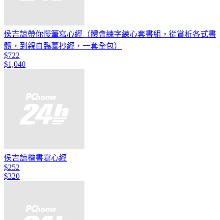
侯吉諒帶你慢筆寫心經（體會練字練心套書組，從賞析各式書
體，到親自臨摹抄經，一套全包）
$722
$1,040
侯吉諒楷書寫心經
$252
$320