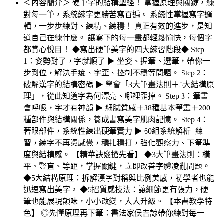
＜內容簡介＞ 硬筆字的結構聖經！ 掌握原理與關鍵，練
對每一筆，系統練字更勝苦寫百遍。 系統性掌握寫字邏
輯，一步步練對、練精、練穩！ 真正有效的進步，是知
道自己在練什麼。 讓寫下的每一畫都輕鬆愉快，每個字
都賞心悅目！ ◆寫出硬筆美字的四大練習階段◆ Step
1：姿勢對了，字就順了 ▶ 坐姿、握筆、選筆，帶你一
步到位，解決手痠、字歪、控制不穩等問題。 Step 2：
破解漢字的結構密碼 ▶ 學會「3大筆畫法則＋5大結構原
理」，從此知道字為何漂亮、哪裡歪掉。 Step 3：筆畫
會呼吸，字才有神韻 ▶ 細膩質感＋38種基本筆畫＋200
種部件與結構關係，養成書寫美字肌肉記憶。 Step 4：
著眼部件，系統性練出硬筆實力 ▶ 60組系統解析+練
習，練字不再憑感覺，穩扎穩打，強化觀察力、下筆準
度與結構感。 【精華訣竅搶先看】 ◆3大筆畫法則：橫
平、豎直、等距，掌握關鍵，立即改善字體凌亂問題。
◆5大結構原理：拆解漢字對稱與比例美感，初學者也能
迅速寫出美字。 ◆5招質感技法：讓細節更有張力，硬
筆也能展現韻味，小小改變，大大升級。 【本書教學特
色】 ◎先懂原理再下筆：書法家侯吉諒帶你練對每一