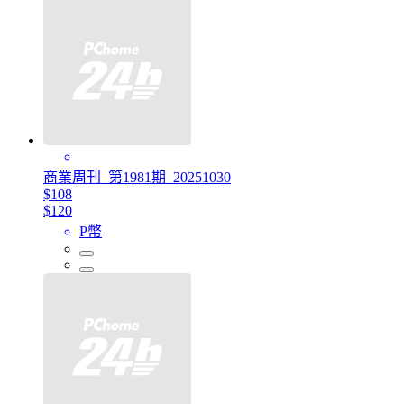
商業周刊_第1981期_20251030
$108
$120
P幣