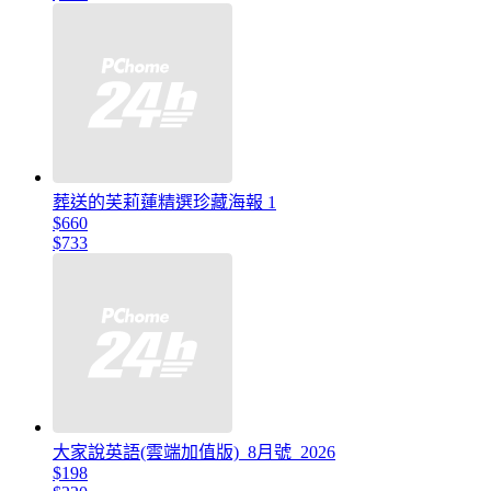
葬送的芙莉蓮精選珍藏海報 1
$660
$733
大家說英語(雲端加值版)_8月號_2026
$198