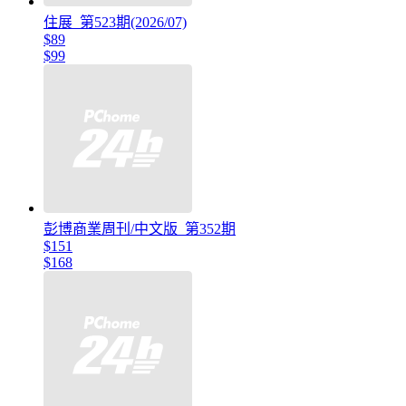
住展_第523期(2026/07)
$89
$99
彭博商業周刊/中文版_第352期
$151
$168