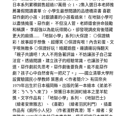
日本系列累積銷售超過17萬冊 ☆ 1、2集入選日本老師推
薦暑假閱讀書單 ☆ 小學生最想閱讀的品德橋梁書 喜歡
惡作劇的小孩、討厭讀書的小孩看過來！ 在地獄小學可
以盡情搗蛋、惡作劇， 不但沒人管，老師還會拚命鼓勵
和稱讚， 李超強以為能玩得開心，卻發現調皮背後隱藏
更大的麻煩...... 「地獄小學」系列3大保證： ◎保證精
彩！故事超乎想像 、超爆笑 ◎保證有哏！內含彩蛋、文
字哏無敵多 ◎保證好玩！暗藏遊戲，邊讀邊玩嗨翻天
「親子共讀吧！大人不用急著評論，不妨讓孩子自己當
法官。透過閱讀，建立孩子的經驗常識，也讓孩子知
道，惡作劇前先思考，惡作劇後要負責。能不能惡作
劇？孩子心中自然會有一把尺了。」──國立清華大學附
設實驗國民小學教師 葉惠貞 ＜作者簡介＞ 有田奈央
1979年出生於日本福岡縣。出版的第一本繪本《弟弟不
哭：ㄋㄟㄋㄟ來了》，榮獲日本劍淵町繪本之里羊駝
獎。文字作品有：「地獄小學」系列、《地獄巴士》
（繪者安樂雅志）、《喜歡》（繪者羽尻利門），插畫
作品有《廁所小人兒》（作者淺野真澄）等。 繪者：安