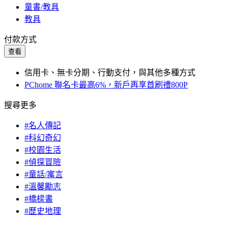
童書/教具
教具
付款方式
查看
信用卡、無卡分期、行動支付，與其他多種方式
PChome 聯名卡最高6%，新戶再享首刷禮800P
搜尋更多
#名人傳記
#科幻奇幻
#校園生活
#偵探冒險
#童話/寓言
#溫馨勵志
#橋樑書
#歷史地理