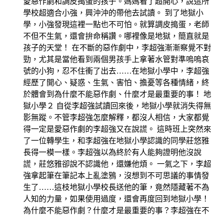
愛惡作劇和調皮搗蛋的孩子。媽媽看了超開心，說這所
學校超適合小強，興沖沖的帶他去試讀。 到了地獄小
學，小強發現這裡一點也不可怕。就算調皮搗蛋，老師
不但不生氣，還會拚命稱讚。哪裡像是地獄，簡直就是
孩子的天堂！ 在不斷的惡作劇中，李超強漸漸察覺不對
勁，尤其是當他看到兩個男孩手上拿著水管對準嗚嗚哀
號的小狗，忍不住衝了出去……在地獄小學中，李超強
經歷了開心、疑惑、生氣、害怕、擔憂等各種情緒，終
於體會到為什麼不能惡作劇、什麼才是最重要的事！ 地
獄小學２ 自從李超強試讀回來後，地獄小學就消失得無
影無蹤。不管李超強怎麼解釋，都沒人相信，大家都覺
得一定是愛惡作劇的李超強又在說謊。 這時班上突然來
了一位轉學生，和李超強在地獄小學認識的同學莊悠雅
長得一模一樣。李超強以為終於有人能夠證明他沒說
謊，莊悠雅卻說不認識他，還嫌他煩。 一氣之下，李超
強拿起筆在筆記本上亂塗鴉，沒想到不可思議的事情發
生了……這枝地獄小學校長送他的筆，竟然隱藏著不為
人知的力量，如果使用過度，還會再度回到地獄小學！
為什麼不能惡作劇？什麼才是最重要的事？李超強在不