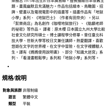
樂雅志 1975年出生於日本廣島縣。擅長描繪日本懷舊主
題，畫風幽默且充滿魅力。作品包括繪本、鳥瞰圖、招
牌、壁畫以及電視電影中的插畫等。插畫作品有「地獄
小學」系列、《地獄巴士》（作者有田奈央）。另以
「髭樂商店」為名創作《咖哩地獄旅行》、《骷顱老師
的祕密》等作品。 譯者：原木櫻 日本國立九州大學比較
社會文化研究所碩士，博士課程學分修畢。曾任臺北科
技大學、世新大學等校日文兼任講師。熱愛翻譯，喜歡
悠遊在文字的世界裡，在文字中冒險，在文字裡體驗人
生。譯有《媽媽使用說明書》、部分「知識大迷宮」系
列、「看漫畫輕鬆學」系列和「地獄小學」系列等。
規格/說明
對象與族群
非限制級
語言
繁體中文
類型
平裝