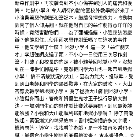
斷惡作劇中，再次體會到不小心傷害到別人的痛苦和後
悔。 地獄小學３ 令人期待的動物園校外教學終於來了。
小強帶著惡作劇筆和筆記本，繼續發揮想像力，將動物
園鬧了個人仰馬翻。就在他對自己的惡作劇得意洋洋的
時候，竟然害動物們……為了彌補過錯，小強應該怎麼
辦？他能忍住只使用兩次惡作劇筆嗎？在這次的事件
中，他又學到了什麼？ 地獄小學４ 這一次「惡作劇天
才」李超強調皮過了頭，不小心一日使用三次惡作劇
筆，打破了和校長的約定，被小雅帶回地獄小學，沒想
到在一陣手忙腳亂中，竟然把同學大山也一起帶到地獄
小學！ 搞不清楚狀況的大山，因為力氣大、投球準，受
到骨山老師和同學的熱烈歡迎，在大家的鼓吹下，大山
答應要轉學到地獄小學。 為了拯救大山離開地獄小學，
小強挺身而出，答應和資優生鬼才王子進行惡搞大對
決，一場別開生面的惡作劇比賽就要展開，到底最後誰
能獲勝？小強和大山能順利逃離地獄小學嗎？ 除了高潮
迭起、緊張爆笑的精采故事，書中還穿插許多文字哏、
機智問答、迷宮、找找看等遊戲，是一本讀再多遍也不
膩，最適合小學生閱讀的品德橋梁書。 ★本書特色： ☆