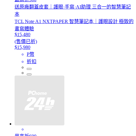
送原廠翻蓋皮套｜護眼·手寫·AI助理 三合一的智慧筆記
本
TCL Note A1 NXTPAPER 智慧筆記本｜護眼設計 極致的
書寫體驗
$15,480
(售價已折)
$15,980
P幣
折扣