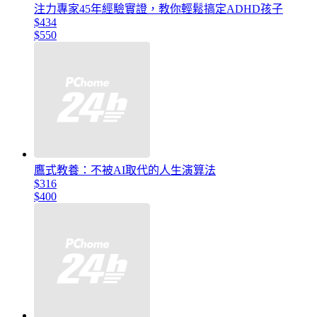
注力專家45年經驗實證，教你輕鬆搞定ADHD孩子
$434
$550
鷹式教養：不被AI取代的人生演算法
$316
$400