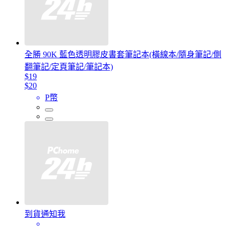
全勝 90K 藍色透明膠皮書套筆記本(橫線本/隨身筆記/側
翻筆記/定頁筆記/筆記本)
$19
$20
P幣
到貨通知我