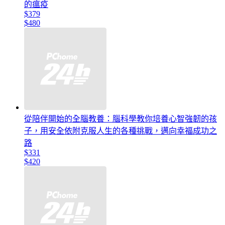
的瘟疫
$379
$480
從陪伴開始的全腦教養：腦科學教你培養心智強韌的孩
子，用安全依附克服人生的各種挑戰，邁向幸福成功之
路
$331
$420