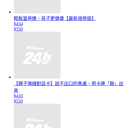
輕鬆當爸媽，孩子更健康【最新增修版】
$434
$550
【親子情緒對話卡】說不出口的焦慮，用卡牌「聊」出
來
$410
$520