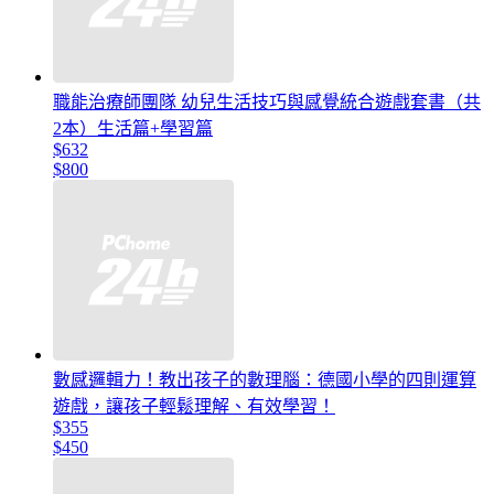
職能治療師團隊 幼兒生活技巧與感覺統合遊戲套書（共
2本）生活篇+學習篇
$632
$800
數感邏輯力！教出孩子的數理腦：德國小學的四則運算
遊戲，讓孩子輕鬆理解、有效學習！
$355
$450