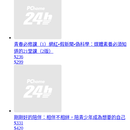
青春必修課（1）網紅•假新聞•偽科學：媒體素養必須知
道的21堂課（2版）
$236
$299
剛剛好的陪伴：相伴不相絆，陪青少年成為想要的自己
$331
$420