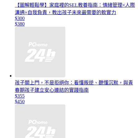
【圖解輕鬆學】家庭裡的SEL教養指南：情緒管理×人際
溝通×自我負責，教出孩子未來最需要的軟實力
$300
$380
孩子關上門，不是拒絕你：看懂叛逆、聽懂沉默，與青
春期孩子建立安心連結的實踐指南
$355
$450