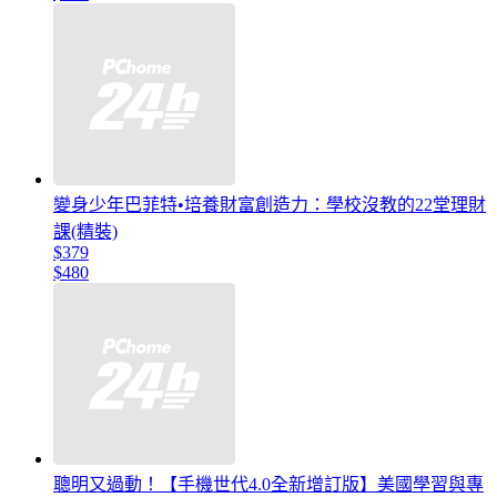
變身少年巴菲特•培養財富創造力：學校沒教的22堂理財
課(精裝)
$379
$480
聰明又過動！【手機世代4.0全新增訂版】美國學習與專