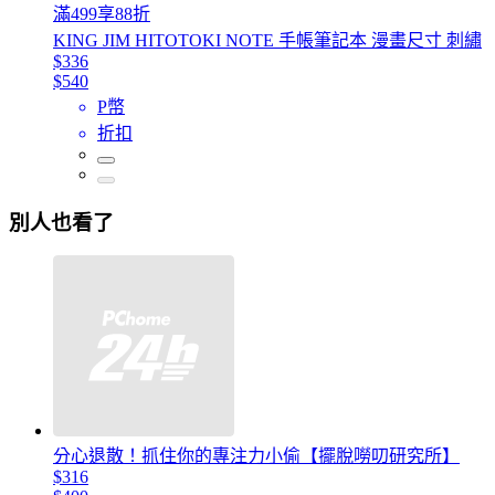
滿499享88折
KING JIM HITOTOKI NOTE 手帳筆記本 漫畫尺寸 刺繡
$336
$540
P幣
折扣
別人也看了
分心退散！抓住你的專注力小偷【擺脫嘮叨研究所】
$316