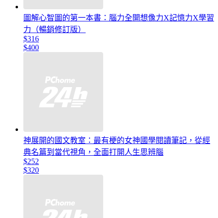
圖解心智圖的第一本書：腦力全開想像力X記憶力X學習
力（暢銷修訂版）
$316
$400
神展開的國文教室：最有梗的女神國學閱讀筆記，從經
典名篇到當代視角，全面打開人生思辨腦
$252
$320