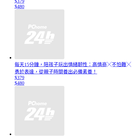
$379
$480
每天15分鐘，陪孩子玩出情緒韌性：高情商╳不怕難╳
勇於表達，從親子時間養出必備素養！
$379
$480