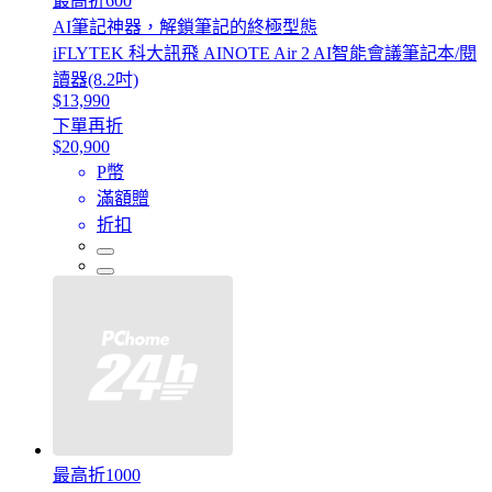
最高折600
AI筆記神器，解鎖筆記的終極型態
iFLYTEK 科大訊飛 AINOTE Air 2 AI智能會議筆記本/閱
讀器(8.2吋)
$13,990
下單再折
$20,900
P幣
滿額贈
折扣
最高折1000