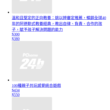
溫和且堅定的正向教養：姚以婷審定推薦，暢銷全球40
年的阿德勒式教養經典，教出自律、負責、合作的孩
子，賦予孩子解決問題的能力
$300
$380
100種親子共玩感覺統合遊戲
$434
$550