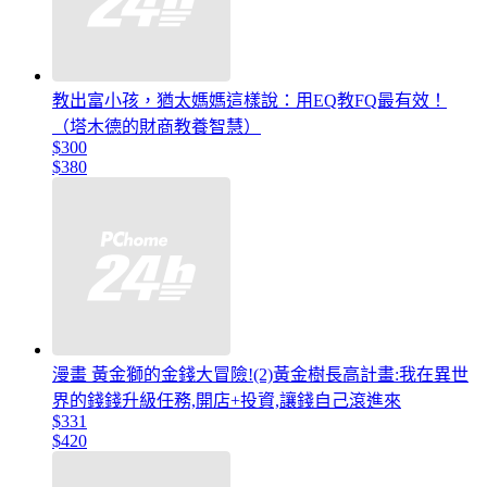
教出富小孩，猶太媽媽這樣說：用EQ教FQ最有效！
（塔木德的財商教養智慧）
$300
$380
漫畫 黃金獅的金錢大冒險!(2)黃金樹長高計畫:我在異世
界的錢錢升級任務,開店+投資,讓錢自己滾進來
$331
$420