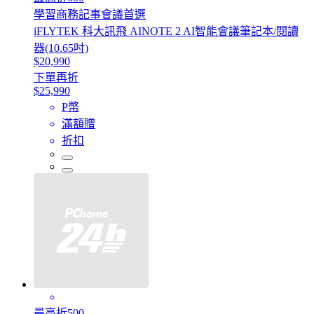
學習商務記事會議首選
iFLYTEK 科大訊飛 AINOTE 2 AI智能會議筆記本/閱讀
器(10.65吋)
$20,990
下單再折
$25,990
P幣
滿額贈
折扣
最高折500