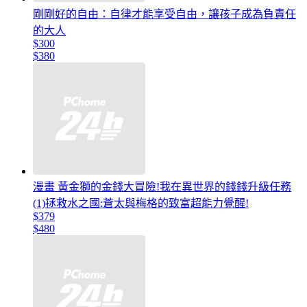
剛剛好的自由：自律才能享受自由，讓孩子成為負責任
的大人
$300
$380
漫畫 黃金獅的金錢大冒險!我在異世界的錢錢升級任務
(1)拯救水之國:蒼太與梅格的致富超能力覺醒!
$379
$480