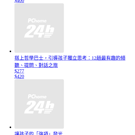
$400
搭上哲學巴士，引導孩子獨立思考：12趟最有趣的傾
聽、提問、對話之旅
$277
$420
讓孩子的「強項」發光