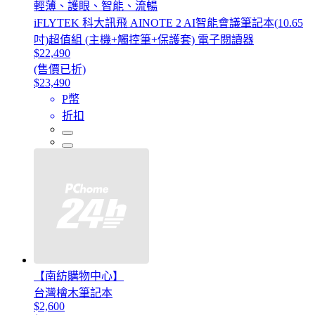
輕薄、護眼、智能、流暢
iFLYTEK 科大訊飛 AINOTE 2 AI智能會議筆記本(10.65
吋)超值組 (主機+觸控筆+保護套) 電子閱讀器
$22,490
(售價已折)
$23,490
P幣
折扣
【南紡購物中心】
台灣檜木筆記本
$2,600