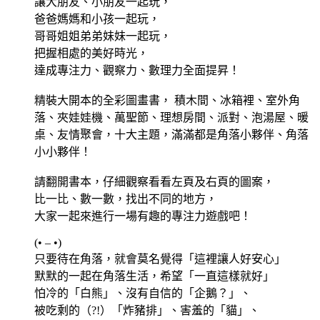
讓大朋友、小朋友一起玩，
爸爸媽媽和小孩一起玩，
哥哥姐姐弟弟妹妹一起玩，
把握相處的美好時光，
達成專注力、觀察力、數理力全面提昇！
精裝大開本的全彩圖畫書， 積木間、冰箱裡、室外角
落、夾娃娃機、萬聖節、理想房間、派對、泡湯屋、暖
桌、友情聚會，十大主題，滿滿都是角落小夥伴、角落
小小夥伴！
請翻開書本，仔細觀察看看左頁及右頁的圖案，
比一比、數一數，找出不同的地方，
大家一起來進行一場有趣的專注力遊戲吧！
(• – •)
只要待在角落，就會莫名覺得「這裡讓人好安心」
默默的一起在角落生活，希望「一直這樣就好」
怕冷的「白熊」、沒有自信的「企鵝？」、
被吃剩的（?!）「炸豬排」、害羞的「貓」、