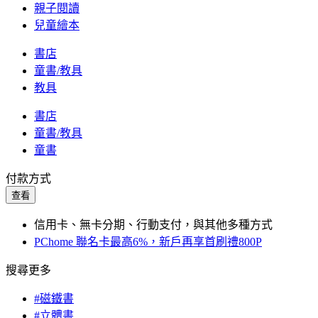
親子閱讀
兒童繪本
書店
童書/教具
教具
書店
童書/教具
童書
付款方式
查看
信用卡、無卡分期、行動支付，與其他多種方式
PChome 聯名卡最高6%，新戶再享首刷禮800P
搜尋更多
#磁鐵書
#立體書