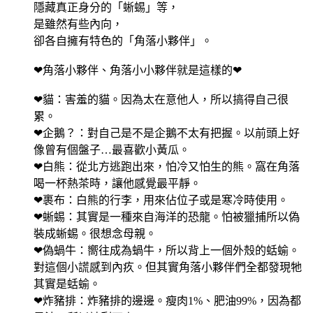
隱藏真正身分的「蜥蜴」等，
是雖然有些內向，
卻各自擁有特色的「角落小夥伴」。
❤角落小夥伴、角落小小夥伴就是這樣的❤
❤貓：害羞的貓。因為太在意他人，所以搞得自己很
累。
❤企鵝？：對自己是不是企鵝不太有把握。以前頭上好
像曾有個盤子…最喜歡小黃瓜。
❤白熊：從北方逃跑出來，怕冷又怕生的熊。窩在角落
喝一杯熱茶時，讓他感覺最平靜。
❤裹布：白熊的行李，用來佔位子或是寒冷時使用。
❤蜥蜴：其實是一種來自海洋的恐龍。怕被獵捕所以偽
裝成蜥蜴。很想念母親。
❤偽蝸牛：嚮往成為蝸牛，所以背上一個外殼的蛞蝓。
對這個小謊感到內疚。但其實角落小夥伴們全都發現牠
其實是蛞蝓。
❤炸豬排：炸豬排的邊邊。瘦肉1%、肥油99%，因為都